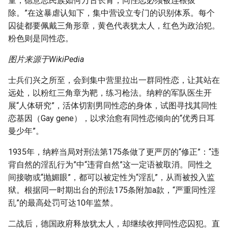
童，德意志民族如何万古长青，同性恋必须被连根拔
除。”在这暴虐认知下，集中营设立专门的识别体系。每个
囚徒都要佩戴三角形章，黄色代表犹太人，红色为政治犯。
粉色则是同性恋。
图片来源于WikiPedia
士兵们兴之所至，会到集中营里拉出一群同性恋，让其站在
远处，以粉红三角章为靶，练习枪法。纳粹的军队医生开
展“人体研究”，活体切割男同性恋的身体，试图寻找其同性
恋基因（Gay gene），以求治愈有同性恋倾向的“优秀日耳
曼少年”。
1935年，纳粹当局对刑法第175条做了更严厉的“修正”：“违
背自然的淫乱行为”中“违背自然”这一定语被取消。同性之
间接吻或“抛媚眼”，都可以被定性为“淫乱”，从而被投入监
狱。根据同一时期出台的刑法175条附加a款，“严重同性淫
乱”的最高处罚可达10年监禁。
二战后，德国政府释放犹太人，却继续收押同性恋囚犯。直