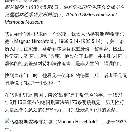
图片说明：1933年5月6日，纳粹党德国学生联合会成员在
德国柏林性学研究所前游行。/United States Holocaust
Memorial Museum
悲剧始于19世纪末的一个深夜。犹太人马格努斯·赫希菲尔
德（Magnus Hirschfeld，1868.5.14-1935.5.14），关上诊
所大门，往家走。赫希菲尔德有多重身份：哲学家、医生、
性学家，及“同志运动”先驱。他曾公开出柜，并主张“对同志
群体的社会差别对待和法律迫害，是非人性的、错误的”。
快到自家门口时，他看见一位年轻的德国士兵。后者手足无
措地说：“我是一个深柜。”
在19世纪末的德国，谈论“出柜”是非常危险的事。于1871
年5月15日颁布的德国刑事法第175条明确规定，男男性行
为是应予以惩处的犯罪行为，可判处最高6个月的监禁。