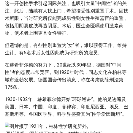
这一开创性手术引起国际关注，也吸引大量“中间性”者的关
注。此后，陆续有人找上门，希望接受性别重置手术。因技
术所限，当时研究所仅能完成男性到女性生殖器官的重置，
包括用阴囊皮肤再造阴唇。术后，医生会医嘱使用激素药
物，使术者上围更具女性特征。
但遗憾的是，有些性别重置为“女”者，难以获得工作、维持
生计。有5名术后女性因此成为研究所的雇员。
在赫希菲尔德的努力下，20世纪头30年里，德国对“中间
性”者的态度非常宽容。到1920年时代，同志文化在柏林等
城市蓬勃发展。德国国会传出消息，称在考虑废除刑法第
175条。
1930-1932年，赫希菲尔德开始“环球巡讲”。他的足迹遍及
美国、日本、中国、印度、菲律宾、印度尼西亚、埃及、巴
基斯坦等。各国医学界、科学界盛赞其为“性学爱因斯坦”。