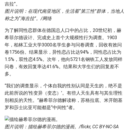
图片说明：在现代南亚地区，生活着“第三性”群体，当地人
称之为“海吉拉”。/网络
为了解同性恋群体在德国总人口中的占比，20世纪初，赫
希菲尔德设计、完成史上首个大规模性行为调查。1903
年，柏林工业大学3000名学生参与问卷调查，回收有效问
卷1756份。结果显示，异性恋占比达94%，同性恋占比为
1.5%，双性恋4.5%。次年，他向5721名钢铁工人发放同样
问卷，有效回复率达41.6%。结果和大学生们的回复差不
多。
“我们的调查显示，个体自我的性别认同是天生的，绝不是
此前所说的‘性变异（变态）’。有些人天生具有与其生理性
别相反的天性。”赫希菲尔德解读称，苏格拉底、米开朗基
罗和莎士比亚可能都是“中间性”者。
图片说明：描绘赫希菲尔德的漫画。/flickr, CC BY-NC-SA