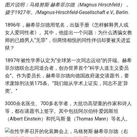
图片说明：马格努斯·赫希菲尔德（Magnus Hirschfeld），
摄于1927年。/Magnus-Hirschfeld-Gesellschaft e.V., Berlin.
1896年，赫希菲尔德用笔名，出版手册《怎样解释男人或
女人爱同性者》。其中，他提出一个问题：为什么诱骗女教
师的已婚男人“无罪”，但两情相悦的同性伴侣却要被关进监
狱？
1897年被性学界认定为“全球第一次同志运动”的开端。赫希
菲尔德联合志同道合者，创办世界首个“科学人道主义委员
会”。作为委员长，赫希菲尔德向德国政府递交请愿书，要
求废除刑法第175条。“我们能从学术上证实，同志不是‘异
类’。”
3000余名医生、700多名学者，大批功高望重的作家和诗人
等，都在请愿书上签字。其中包括阿尔伯特·爱因斯坦
（Albert Einstein）和托马斯·曼（Thomas Mann）等名人。