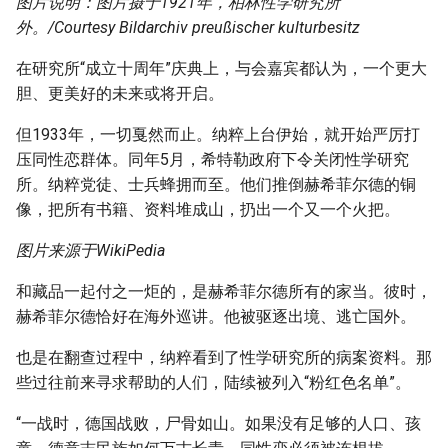
图片说明：图片摄于1921年，柏林性学研究所
外。/Courtesy Bildarchiv preußischer kulturbesitz
在研究所“成立十周年”庆典上，与会嘉宾都认为，一个更大
胆、更美好的未来或将开启。
但1933年，一切戛然而止。纳粹上台伊始，就开始严厉打
压同性恋群体。同年5月，希特勒政府下令关闭性学研究
所。纳粹党徒、士兵蜂拥而至。他们推倒赫希菲尔德的铜
像，把所有书籍、资料堆成山，扔出一个又一个火把。
图片来源于WikiPedia
和藏品一起付之一炬的，是赫希菲尔德所有的家当。彼时，
赫希菲尔德恰好在海外巡讲。他被驱逐出境、逃亡国外。
也是在翻查过程中，纳粹看到了性学研究所的病案资料。那
些过往前来寻求帮助的人们，陆续被列入“粉红色名单”。
“一战时，德国战败，尸骨如山。如果没有足够的人口、孩