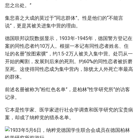
g
悲之出处。”
s
集悲喜之大成的莫过于“同志群体”。性是他们的“不能言
说”，更是其被关进集中营的理由。
e
a
德国联邦议院数据显示，1933年-1945年，德国警方登记在
案的同性恋者约10万人。根据一本记有同性恋者姓名、住
r
址的名册“按图索骥”，约1.5-2万人被关入集中营。处罚从一
c
开始的阉割，发展到后来的死刑。约60%的同性恋者被折磨
至死。这使得同性恋成为集中营内，除犹太人外死亡率最高
h
的群体。
前述名册被称为“粉红色名单”，是柏林“性学研究所”的访客
记录。
它本是性学家、医学家进行社会学调查和医学研究的宝贵病
案，却成了纳粹党的猎杀名单。