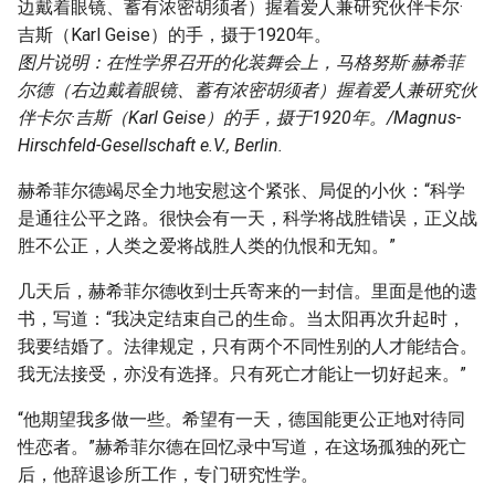
图片说明：在性学界召开的化装舞会上，马格努斯·赫希菲
尔德（右边戴着眼镜、蓄有浓密胡须者）握着爱人兼研究伙
伴卡尔·吉斯（Karl Geise）的手，摄于1920年。/Magnus-
Hirschfeld-Gesellschaft e.V., Berlin.
赫希菲尔德竭尽全力地安慰这个紧张、局促的小伙：“科学
是通往公平之路。很快会有一天，科学将战胜错误，正义战
胜不公正，人类之爱将战胜人类的仇恨和无知。”
几天后，赫希菲尔德收到士兵寄来的一封信。里面是他的遗
书，写道：“我决定结束自己的生命。当太阳再次升起时，
我要结婚了。法律规定，只有两个不同性别的人才能结合。
我无法接受，亦没有选择。只有死亡才能让一切好起来。”
“他期望我多做一些。希望有一天，德国能更公正地对待同
性恋者。”赫希菲尔德在回忆录中写道，在这场孤独的死亡
后，他辞退诊所工作，专门研究性学。