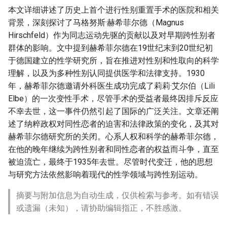
本文详细讲述了历史上首个进行性别重置手术的医院和相关
背景，深刻探讨了马格努斯·赫希菲尔德（Magnus
Hirschfeld）作为同志运动先驱的贡献以及对早期跨性别者
群体的影响。文中提到赫希菲尔德在19世纪末到20世纪初
于德国建立的性学研究所，旨在推进对性别和性取向的科学
理解，以及为多种性别认同提供医学和法律支持。1930
年，赫希菲尔德邀请外科医生成功完成了莉莉·艾尔伯（Lili
Elbe）的一次变性手术，尽管手术的受益者最终因排斥反应
不幸去世，这一事件仍然引起了国际的广泛关注。文章还阐
述了纳粹政权对同性恋者的迫害和法律政策的变化，及其对
赫希菲尔德研究所的关闭。心系人权和科学的赫希菲尔德，
在他的晚年继续为跨性别者和同性恋者的权益而斗争，直至
被迫流亡，最终于1935年去世。尽管时代变迁，他的思想
与研究方法依然影响着现代的性学领域与跨性别运动。
摘要与附加信息为自动生成，仅供检索与参考。如有错误
或遗漏（未知），请协助编辑指正，不胜感激。