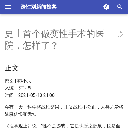
跨性别新闻档案
I
n
史上首个做变性手术的医
正文
i
院，怎样了？
t
资料来源
i
正文
摘要与附加信息
a
附加信息 [Processed Page
l
撰文 | 燕小六
Metadata]
来源：医学界
i
时间：2021-05-13 21:00
z
会有一天，科学将战胜错误，正义战胜不公正，人类之爱将
i
战胜仇恨和无知。
n
《性学观止》说：“性不是游戏，它是快乐之源泉，也是至