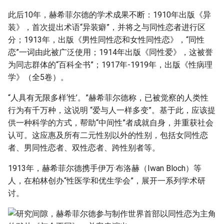
此后10年，赫希菲尔德的学术成果不断：1910年出版《异
装》，首次提出术语“异装癖”，并将之与同性恋者进行区
分；1913年，出版《男性同性恋和女性同性恋》，“同性
恋”一词由此被广泛使用；1914年出版《同性爱》，这被誉
为同志群体的“百科全书”；1917年-1919年，出版《性病理
学》（全5卷）。
“人具有无限多样‘性’。”赫希菲尔德称，已被觉察的人类性
行为有千万种，这说明 “爱与人一样多变”。基于此，应该提
供一种科学的方式，帮助“中间性”者成就自身，并重获社会
认可。这应惠及所有二元性别以外的性别，包括女同性恋
者、男同性恋者、双性恋者、跨性别者等。
1913年，赫希菲尔德携手伊万·布洛赫（Iwan Bloch）等
人，在柏林创办“性医学和优生学会”，展开一系列学术研
讨。