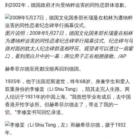
到2002年，德国政府才向受纳粹迫害的同性恋群体道歉。
图片说明：2008年5月27日，德国文化国务部长瑙曼在柏林
为遭纳粹迫害的同性恋者纪念碑举行揭幕仪式。纪念碑与马
路对面的犹太人纪念碑群遥相呼应。观望者可以透过一扇窗
口，看到黑白片中的一幕：两位男子正在相拥接吻。/AP
赫希菲尔德至死都没能再回到德国。
1935年，他于法国尼斯逝世，终年68岁。身兼学生和爱人
双重身份的李修棠（Li Shiu Tong），陪其走完人生路。两
人结识于1931年的中国上海。“我曾想学业有成后，去中国
香港开性学诊所。但赫希菲尔德走了，带走了我的一
切。”李修棠书写回忆录道。