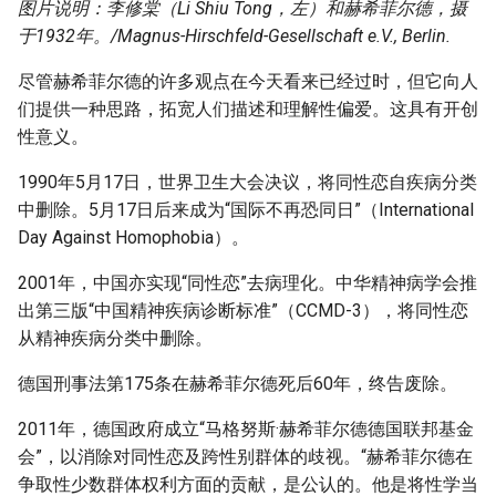
图片说明：李修棠（Li Shiu Tong，左）和赫希菲尔德，摄
于1932年。/Magnus-Hirschfeld-Gesellschaft e.V., Berlin.
尽管赫希菲尔德的许多观点在今天看来已经过时，但它向人
们提供一种思路，拓宽人们描述和理解性偏爱。这具有开创
性意义。
1990年5月17日，世界卫生大会决议，将同性恋自疾病分类
中删除。5月17日后来成为“国际不再恐同日”（International
Day Against Homophobia）。
2001年，中国亦实现“同性恋”去病理化。中华精神病学会推
出第三版“中国精神疾病诊断标准”（CCMD-3），将同性恋
从精神疾病分类中删除。
德国刑事法第175条在赫希菲尔德死后60年，终告废除。
2011年，德国政府成立“马格努斯·赫希菲尔德德国联邦基金
会”，以消除对同性恋及跨性别群体的歧视。“赫希菲尔德在
争取性少数群体权利方面的贡献，是公认的。他是将性学当