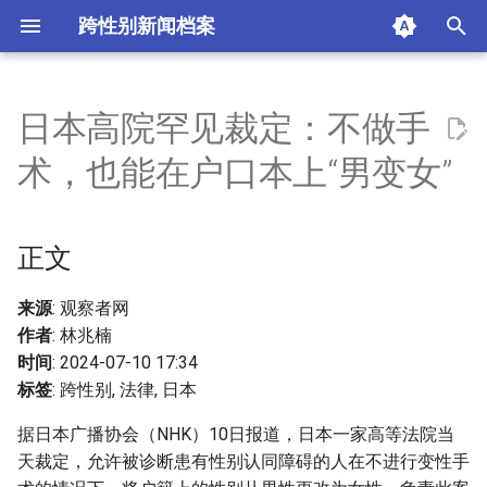
跨性别新闻档案
I
n
日本高院罕见裁定：不做手
正文
i
术，也能在户口本上“男变女”
t
摘要与附加信息
i
正文
附加信息 [Processed Page
a
Metadata]
l
来源
: 观察者网
作者
: 林兆楠
i
时间
: 2024-07-10 17:34
z
标签
: 跨性别, 法律, 日本
i
据日本广播协会（NHK）10日报道，日本一家高等法院当
天裁定，允许被诊断患有性别认同障碍的人在不进行变性手
n