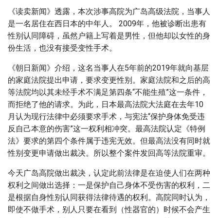
《读卖新闻》透露，本次涉事高院为广岛高级法院，当事人
是一名居住在西日本的中年人。 2009年，他被诊断出患有
性别认同障碍，虽然户籍上写着是男性，但他却以女性的身
份生活，也没有接受变性手术。
《朝日新闻》介绍，这名当事人在5年前的2019年就向基层
的家庭法院提出申请，要求变更性别。家庭法院和之后的高
等法院均以其未经手术不满足第四条“不能生殖”这一条件，
而拒绝了他的请求。为此，日本最高法院大法庭在去年10
月认为现行法律中必须要求手术，与宪法“保护身体免受违
反自己本意的伤害”这一权利相冲突。最高法院认定《特例
法》要求的第四个条件属于违宪无效。但最高法没有同时就
性别变更申请做出裁决。所以整个案件发回高等法院重审。
今天广岛高院做出裁决，认定此前法律是在迫使人们在两种
权利之间做出选择：一是保护自己身体不受伤害的权利，二
是根据自身性别认同获得法律待遇的权利。高院同时认为，
即使不做手术，别人只要在看到（性器官的）时候不会产生