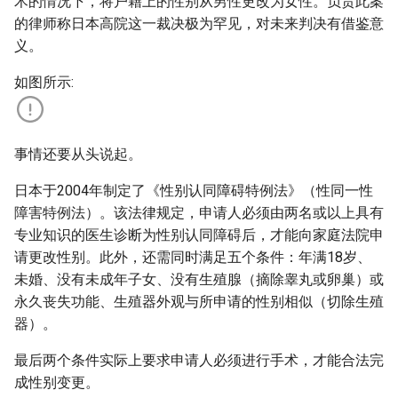
术的情况下，将户籍上的性别从男性更改为女性。负责此案
g
的律师称日本高院这一裁决极为罕见，对未来判决有借鉴意
s
义。
e
如图所示:
a
r
事情还要从头说起。
c
日本于2004年制定了《性别认同障碍特例法》（性同一性
h
障害特例法）。该法律规定，申请人必须由两名或以上具有
专业知识的医生诊断为性别认同障碍后，才能向家庭法院申
请更改性别。此外，还需同时满足五个条件：年满18岁、
未婚、没有未成年子女、没有生殖腺（摘除睾丸或卵巢）或
永久丧失功能、生殖器外观与所申请的性别相似（切除生殖
器）。
最后两个条件实际上要求申请人必须进行手术，才能合法完
成性别变更。