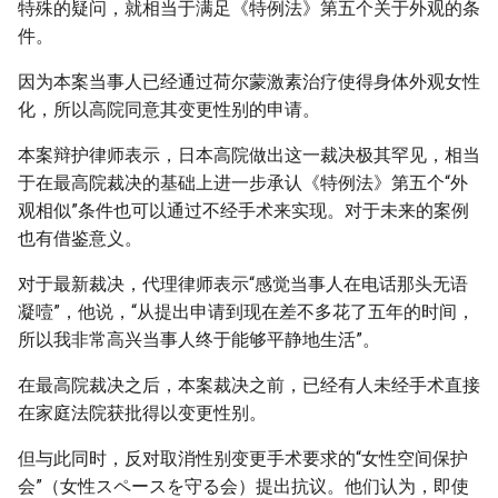
特殊的疑问，就相当于满足《特例法》第五个关于外观的条
件。
因为本案当事人已经通过荷尔蒙激素治疗使得身体外观女性
化，所以高院同意其变更性别的申请。
本案辩护律师表示，日本高院做出这一裁决极其罕见，相当
于在最高院裁决的基础上进一步承认《特例法》第五个“外
观相似”条件也可以通过不经手术来实现。对于未来的案例
也有借鉴意义。
对于最新裁决，代理律师表示“感觉当事人在电话那头无语
凝噎”，他说，“从提出申请到现在差不多花了五年的时间，
所以我非常高兴当事人终于能够平静地生活”。
在最高院裁决之后，本案裁决之前，已经有人未经手术直接
在家庭法院获批得以变更性别。
但与此同时，反对取消性别变更手术要求的“女性空间保护
会”（女性スペースを守る会）提出抗议。他们认为，即使