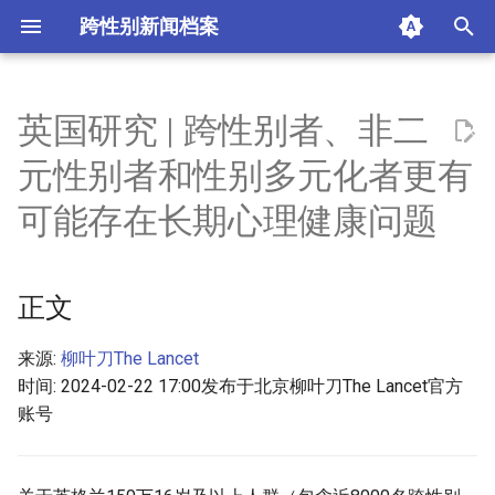
跨性别新闻档案
T
y
英国研究 | 跨性别者、非二
正文
p
元性别者和性别多元化者更有
e
摘要与附加信息
可能存在长期心理健康问题
t
附加信息 [Processed Page
o
Metadata]
正文
s
t
来源:
柳叶刀The Lancet
时间: 2024-02-22 17:00发布于北京柳叶刀The Lancet官方
a
账号
r
t