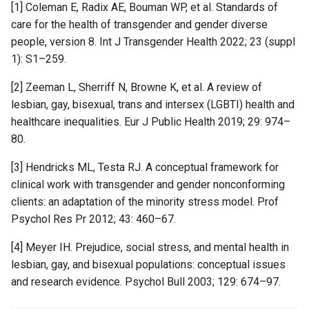
[1] Coleman E, Radix AE, Bouman WP, et al. Standards of
care for the health of transgender and gender diverse
people, version 8. Int J Transgender Health 2022; 23 (suppl
1): S1–259.
[2] Zeeman L, Sherriff N, Browne K, et al. A review of
lesbian, gay, bisexual, trans and intersex (LGBTI) health and
healthcare inequalities. Eur J Public Health 2019; 29: 974–
80.
[3] Hendricks ML, Testa RJ. A conceptual framework for
clinical work with transgender and gender nonconforming
clients: an adaptation of the minority stress model. Prof
Psychol Res Pr 2012; 43: 460–67.
[4] Meyer IH. Prejudice, social stress, and mental health in
lesbian, gay, and bisexual populations: conceptual issues
and research evidence. Psychol Bull 2003; 129: 674–97.