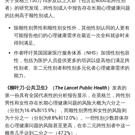
关于英格兰150万16岁及以上人群（包含近8000名跨性别
s
者）的研究发现，跨性别成人中报告存在长期心理健康问题
e
的比例高于顺性别成人。
a
除顺性别男性和顺性别女性外，其他性别认同的人更有
可能报告他们的心理健康需求在最近一次全科就诊时未
r
得到满足。
c
作者呼吁英国国家医疗服务体系（NHS）加强性别包容
h
性，包括为医护人员提供更多的培训以提高他们满足跨
性别者、非二元性别者和性别多元化者心理健康需求的
i
能力。
n
《柳叶刀-公共卫生》（
The Lancet Public Health
）
发表的
g
第一份具有全国代表性的分析报告显示，在英格兰，跨性别
男性和女性存在长期心理健康问题的风险大概为六分之一
（分别为16.4%和15.9%），而顺性别男性和女性的风险则
为十分之一（分别为8.8%和12.0%）。一些性别少数群体存
在心理健康问题的风险甚至更高，在非二元跨性别者中这一
概率几乎达到二分之一（47.2%）。