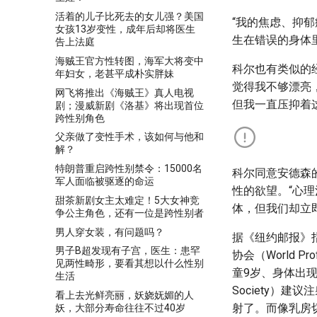
活着的儿子比死去的女儿强？美国
“我的焦虑、抑
女孩13岁变性，成年后却将医生
生在错误的身体
告上法庭
海贼王官方性转图，海军大将变中
科尔也有类似的
年妇女，老甚平成朴实胖妹
觉得我不够漂亮
网飞将推出《海贼王》真人电视
但我一直压抑着
剧；漫威新剧《洛基》将出现首位
跨性别角色
父亲做了变性手术，该如何与他和
解？
特朗普重启跨性别禁令：15000名
科尔同意安德森
军人面临被驱逐的命运
性的欲望。“心
甜茶新剧女主太难定！5大女神竞
体，但我们却立
争公主角色，还有一位是跨性别者
男人穿女装，有问题吗？
据《纽约邮报》
男子B超发现有子宫，医生：患罕
协会（World Pro
见两性畸形，要看其想以什么性别
童9岁、身体出现
生活
Society）
看上去光鲜亮丽，妖娆妩媚的人
射了。而像乳房
妖，大部分寿命往往不过40岁