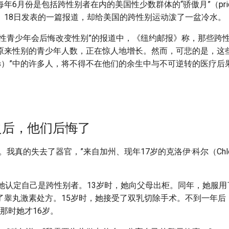
年6月份是包括跨性别者在内的美国性少数群体的“骄傲月”（pride
》18日发表的一篇报道，却给美国的跨性别运动泼了一盆冷水。
变性青少年会后悔改变性别”的报道中，《纽约邮报》称，那些跨
原来性别的青少年人数，正在惊人地增长。然而，可悲的是，这些
tioners）”中的许多人，将不得不在他们的余生中与不可逆转的医疗
之后，他们后悔了
。我真的失去了器官，”来自加州、现年17岁的克洛伊·科尔（Chloe
，她认定自己是跨性别者。13岁时，她向父母出柜。同年，她服用
了睾丸激素处方。15岁时，她接受了双乳切除手术。不到一年后
那时她才16岁。