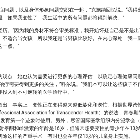
郁症问题，以及身体形象问题交织在一起，”克施纳回忆说。“我得
里，如果我变性了，我生活中的所有问题都将得到解决。”
经历。“因为我的身材不符合审美标准，我开始怀疑自己是不是出
，不适合当女孩，所以我还是当男孩比较好。在内心深处，我一
这一点。”
的观点，她也认为需要进行更多的心理评估，以确定心理健康问
理治疗需要得到更多的关注，”科尔说。“我们本可以让这些孩子不
即投入到不可逆转的医学治疗中。”
指出，事实上，变性正在变得越来越低龄化和匆忙。根据世界跨
fessional Association for Transgender Health）的说
发育第一个迹象时使用。另外，尽管国际医学组织内分泌学会（Endo
建议注射睾酮和雌激素的年龄是16岁，但通常想要变性的青少年在13
切除这样的严重手术，有时也会在年仅13岁的儿童身上实施。