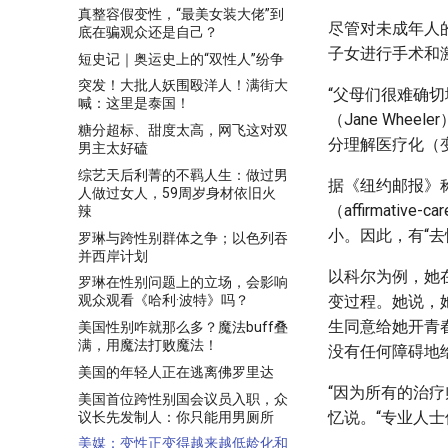
真整容假变性，“最美女装大佬”到
尽管对未成年人
底在骗观众还是自己？
子女进行手术和
短史记｜奥运史上的“双性人”纷争
突发！大批人妖围殴洋人！满街大
“父母们很难确
喊：这里是泰国！
（Jane Wh
糖分超标、甜度太高，网飞这对双
分理解医疗化（
男主太好磕
综艺天后利菁的不羁人生：做过男
据《纽约邮报》
人做过女人，59周岁身材依旧火
（affirmat
辣
小。因此，有“
罗琳与跨性别群体之争；以色列吞
并西岸计划
以科尔为例，她
罗琳在性别问题上的立场，会影响
变过程。她说，
观众观看《哈利·波特》吗？
生同意给她开青
美国性别咋就那么多？魔法buff叠
满，用魔法打败魔法！
没有任何障碍地
美国的年轻人正在逃离佛罗里达
“因为所有的治
美国首位跨性别国会议员入职，众
忆说。“专业人
议长先发制人：你只能用男厕所
美媒：变性正变得越来越低龄化和