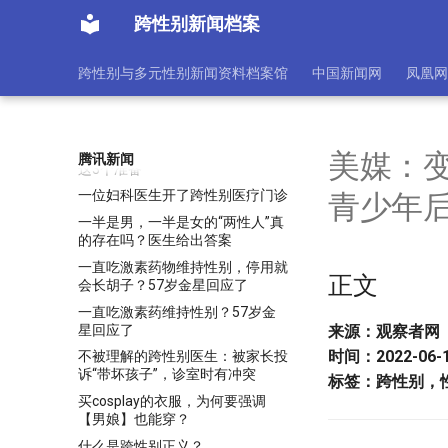
男女异装，比电视剧精彩多了！
跨性别新闻档案
《龙腾4》引导玩家创建变性人角
色：才能解锁更多对话
跨性别与多元性别新闻资料档案馆
中国新闻网
凤凰网
《龙腾4》跨性别总监为失败开
脱：玩家还是不够包容
一个男生竟然渴望拥有女性的身
体？医生：不奇怪，要想变性做好
美媒：
腾讯新闻
这3个准备
一位妇科医生开了跨性别医疗门诊
青少年
一半是男，一半是女的“两性人”真
的存在吗？医生给出答案
一直吃激素药物维持性别，停用就
正文
会长胡子？57岁金星回应了
一直吃激素药维持性别？57岁金
星回应了
来源：观察者网
时间：2022-06
不被理解的跨性别医生：被家长投
诉“带坏孩子”，诊室时有冲突
标签：跨性别，
买cosplay的衣服，为何要强调
【男娘】也能穿？
什么是跨性别正义？