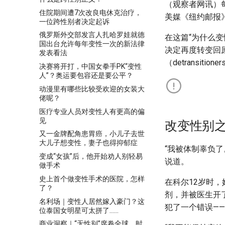
（观察者网讯）每
住院期间遭7次改良电休克治疗，
美媒《纽约邮报
一位跨性别者决定起诉
俄罗斯外交部发言人扎哈罗娃就德
在这篇“为什么
国出台允许每年变性一次的新法律
决定再度转变回
发表看法
（detransi
决赛将开打，中国女拳手PK“变性
人”？奥运要包容还是要公平？
动漫里有哪些比较受欢迎的女装大
佬呢？
医疗专业人员对变性人有更高的偏
见
改变性别
又一金牌配角患胃癌，小儿子去世
大儿子想变性，妻子也得抑郁症
“我被体制辜负了
变成“女孩”后，他开始劝人别轻易
说道。
做手术
史上首个做变性手术的医院，怎样
在科尔12岁时
了？
剂，并被医生开
名利场｜变性人居然嫁入豪门？这
犯了一个错误——
位泰国女明星可太拼了……
商业洞察｜“无性别”席卷全球，时