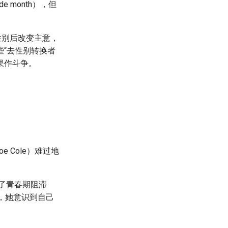
 month），但
性别后改变主意，
“去性别转换者
后果作斗争。
 Cole）难过地
了青春期阻滞
，她意识到自己