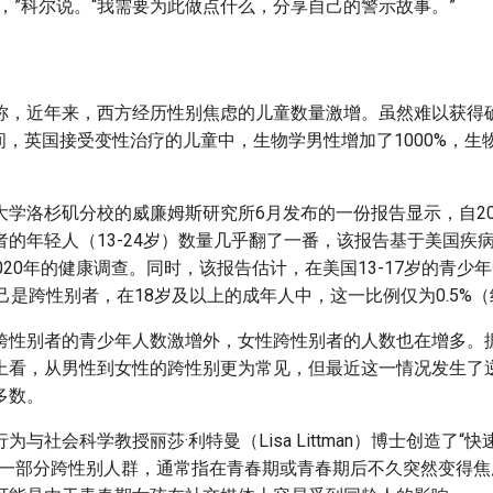
，”科尔说。“我需要为此做点什么，分享自己的警示故事。”
称，近年来，西方经历性别焦虑的儿童数量激增。虽然难以获得
9年期间，英国接受变性治疗的儿童中，生物学男性增加了1000%，
大学洛杉矶分校的威廉姆斯研究所6月发布的一份报告显示，自20
者的年轻人（13-24岁）数量几乎翻了一番，该报告基于美国疾
-2020年的健康调查。同时，该报告估计，在美国13-17岁的青少年
己是跨性别者，在18岁及以上的成年人中，这一比例仅为0.5%（
跨性别者的青少年人数激增外，女性跨性别者的人数也在增多。
上看，从男性到女性的跨性别更为常见，但最近这一情况发生了
多数。
为与社会科学教授丽莎·利特曼（Lisa Littman）博士创造了“
这一部分跨性别人群，通常指在青春期或青春期后不久突然变得焦