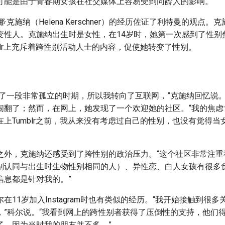
可能是由于青春期女孩在社交媒体上容易受到同龄人的影响。
·克施纳（Helena Kerschner）的经历佐证了利特曼的观点
变性人。克施纳出生时是女性，在14岁时，她第一次感到了性别
blr上充斥着跨性别活动人士的内容，促使她转变了性别。
历了一段非常孤立的时期，所以我转向了互联网，”克施纳回忆说
闹翻了；然而，在网上，她发现了一个欢迎她的社区。“我的焦虑
上Tumblr之前，我从来没有考虑过自己的性别，也没有觉得当
之外，克施纳还感受到了跨性别的政治压力。“这个社区非常注重
别认同与出生时生物性别相同的人）、异性恋、白人女孩有很多
信息都是针对我的。”
在11岁加入Instagram时也有类似的经历。“我开始接触到很多关
，”科尔说。“我看到网上的跨性别者获得了压倒性的支持，他们
了，因为当时我的朋友并不多。”