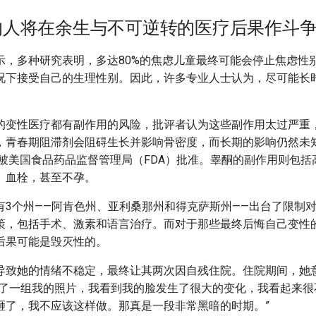
的人将在余生与不可逆转的医疗后果作斗
示，多种研究表明，多达80%的焦虑儿童最终可能会停止焦虑性
况下接受自己的生理性别。因此，许多专业人士认为，尽可能长
的变性医疗都有副作用的风险，批评者认为这些副作用太过严重
，青春期阻滞剂会阻碍生长并影响骨密度，而长期的影响仍然未
才被美国食品药品监督管理局（FDA）批准。睾酮的副作用则包
、血栓，甚至不孕。
有3个州——阿肯色州、亚利桑那州和得克萨斯州——出台了限制
策，包括手术、激素和语言治疗。而对于那些最终后悔自己变性
后果可能是毁灭性的。
导致她的情绪不稳定，最终让其两次因自残住院。住院期间，她
看了一组我的照片，我看到我的脸发生了很大的变化，我看起来很
砸了，我不应该这样做。那真是一段非常黑暗的时期。”