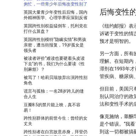
匆忙，一些青少年后悔改变性别了
后悔变性
英国大量青少年变性后后悔，国内
外精神医学、心理学界应深刻反省
《纽约邮报》表
英国跨性别权益猛倒车，托利党在
打什么算盘？
诉诸于变性的情
英国跨性别模特“隐瞒实情”和男孩
预才是明智的。
亲密，遭当街报复，19岁孤女是
领头者
另一方面，所有
被读者评价“难读也要硬着头皮读
理解。在短期内
下去”的书，我们为什么要读《性
滞剂在1993年
别麻烦》？
管疾病、糖尿病
被骂了！哈莉贝瑞放弃出演跨性别
角色
但目前，美国只
谎言与孤独：一名28岁跨儿的缝
别认同治疗的政
合人生
法和变性手术的
豆瓣8.5的禁片能上映，真不容
易！
像克施纳，睾酮
跨性别群体的前世今生：曾经的女
是个错误。“我
丈夫
到这一切都被搞
跨性别者在白宫故意赤身，拜登仍