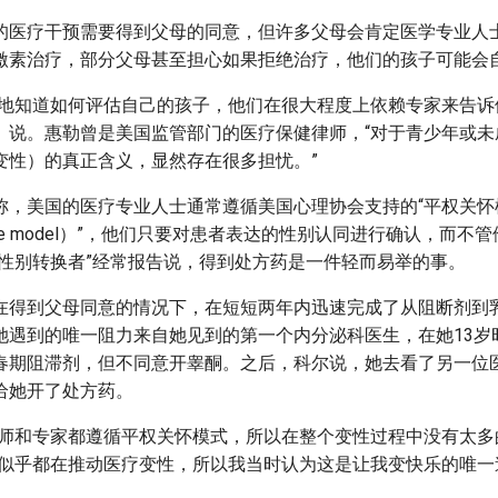
的医疗干预需要得到父母的同意，但许多父母会肯定医学专业人
激素治疗，部分父母甚至担心如果拒绝治疗，他们的孩子可能会
切地知道如何评估自己的孩子，他们在很大程度上依赖专家来告诉他
eeler）说。惠勒曾是美国监管部门的医疗保健律师，“对于青少年或
变性）的真正含义，显然存在很多担忧。”
称，美国的医疗专业人士通常遵循美国心理协会支持的“平权关怀
ive-care model）”，他们只要对患者表达的性别认同进行确认，而
去性别转换者”经常报告说，得到处方药是一件轻而易举的事。
在得到父母同意的情况下，在短短两年内迅速完成了从阻断剂到
她遇到的唯一阻力来自她见到的第一个内分泌科医生，在她13岁
春期阻滞剂，但不同意开睾酮。之后，科尔说，她去看了另一位
给她开了处方药。
疗师和专家都遵循平权关怀模式，所以在整个变性过程中没有太多
士似乎都在推动医疗变性，所以我当时认为这是让我变快乐的唯一