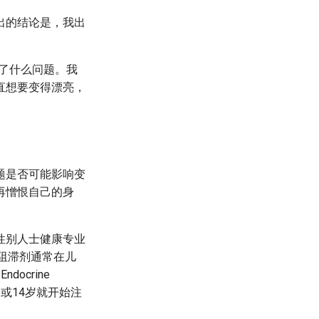
出的结论是，我出
了什么问题。我
直想要变得漂亮，
题是否可能影响变
再憎恨自己的身
性别人士健康专业
法，青春期阻滞剂通常在儿
crine
岁或14岁就开始注