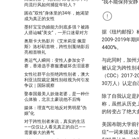
“我不能保持安静
尚流行风如何捕捉年轻人？
困在“双性”身体里的34年，她渴望
成为真正的女性
墨轩宝宝伪娘能力到底多强？被路
据《纽约邮报》
人搭讪喊“美女”，一开口迷晕对方
2009-201
奥斯卡大热影片《艾米莉亚·佩雷
斯》洛杉矶首映，跨性别戛纳影后
4400%。
亮相首映礼
与此同时，加州
奥运气人瞬间：变性人参加女子
赛，香港选手赛服遭破坏含泪退赛
被认定为跨性别
女性社群平台拒绝跨性别者，澳大
（CDC）2017
利亚法院裁定属性别歧视为何引发
30万人）认定自
争议｜国际观察
娶泰国最美人妖做老婆，是一种什
除了自我认定是
么体验，北京土豪说他不后悔
称，虽然从历史
媒体：理直气壮地反对男明星“伪
的转变占了绝大
娘”化
对于跨性别者来说，真实的生活
美国布朗大学前行
——仅仅让人看见真正的自己——
症”一词来描述
需要极大的勇气