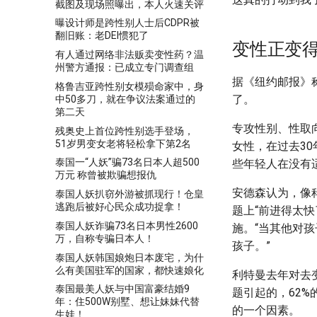
截图及现场照曝出，本人火速关评
曝设计师是跨性别人士后CDPR被
翻旧账：老DEI惯犯了
变性正变
有人通过网络非法贩卖变性药？温
州警方通报：已成立专门调查组
据《纽约邮报》
格鲁吉亚跨性别女模殒命家中，身
了。
中50多刀，就在争议法案通过的
第二天
专攻性别、性取向
残奥史上首位跨性别选手登场，
51岁男变女老将轻松拿下第2名
女性，在过去3
泰国一“人妖”骗73名日本人超500
些年轻人在没有
万元 称曾被欺骗想报仇
安德森认为，像科尔
泰国人妖扒窃外游被抓现行！仓皇
逃跑后被好心民众成功捉拿！
题上“前进得太
泰国人妖诈骗73名日本男性2600
施。“当其他对
万，自称专骗日本人！
孩子。”
泰国人妖韩国娘炮日本废宅，为什
么有美国驻军的国家，都快速娘化
利特曼去年对去
泰国最美人妖与中国富豪结婚9
题引起的，62
年：住500W别墅、想让妹妹代替
的一个因素。
生娃！