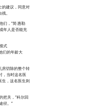
士的建议，同意对
自残。
们，”简·惠勒
未成年人是否能充
模式
不管他们的年龄大
乳房切除的整个转
时，当时这名医
医生，这名医生则
的把关，”科尔回
途径。”