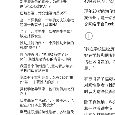
利特曼认为，这
对美型角色的喜爱，为何上升
到“从没见过女人”？
现年23岁的海伦娜
巴黎奥运，对变性运动员说不
亥俄州，是一名
当一个异装癖二十年的丈夫决定把
交网络平台Tum
秘密告诉妻子｜故事FM
当了十几年男生，却被医生告知可
以选择做女生
性别扭转治疗：一个跨性别女孩的
残酷“成年礼”
“我在学校里经
性心理咨询：“灵魂被放错了身
她在学校和朋友
体”，跨性别者内心的痛苦与冲突
络社区引发的。在
我国首个“跨性别”儿童与青少年多
题。”
学科门诊在沪开业
我既有子宫和卵巢，又有gao丸和
在被引发了焦虑
yin茎……｜双性人的独白
对顺性别者（性
揭秘动物异装癖：他们为何如此痴
时认为这些负面
迷？
日本高院罕见裁定：不做手术，也
除了克施纳，科尔
能在户口本上“男变女”
和一些激进主义
曝易建联嫖娼跨性别者，多张聊天
这真的打动到我