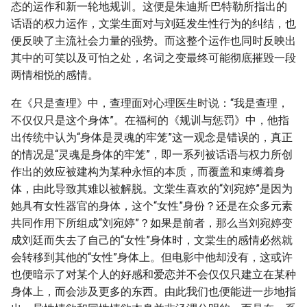
态的运作和新一轮地规训。这便是朱迪斯·巴特勒所指出的
话语的权力运作，文棠生面对与刘廷发生性行为的纠结，也
便反映了主流社会力量的强势。而这整个运作也同时反映出
其中的可笑以及可怕之处，名词之变最终可能彻底摧毁一段
两情相悦的感情。
在《只是查理》中，查理面对心理医生时说：“我是查理，
不仅仅只是这个身体”。在福柯的《规训与惩罚》中，他指
出传统中认为“身体是灵魂的牢笼”这一观念是错误的，真正
的情况是“灵魂是身体的牢笼”，即一系列被话语与权力所创
作出的效应被建构为某种永恒的本质，而覆盖和束缚着身
体，由此导致其难以被解脱。文棠生喜欢的“刘宛婷”是因为
她具有女性器官的身体，这个“女性”身份？还是在众多元素
共同作用下所组成“刘宛婷”？如果是前者，那么当刘宛婷变
成刘廷而失去了自己的“女性”身体时，文棠生的感情必然就
会转移到其他的“女性”身体上。但电影中他却没有，这或许
也便暗示了对某个人的好感和爱恋并不会仅仅只建立在某种
身体上，而会涉及更多的东西。由此我们也便能进一步地指