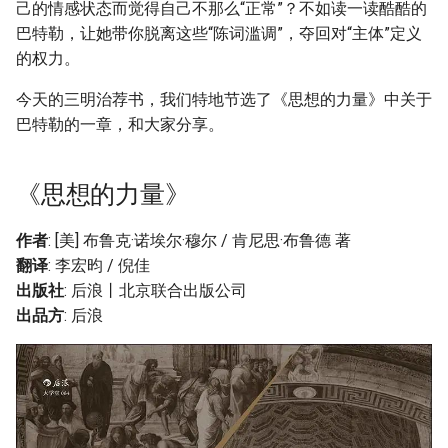
己的情感状态而觉得自己不那么“正常”？不如读一读酷酷的
巴特勒，让她带你脱离这些“陈词滥调”，夺回对“主体”定义
的权力。
今天的三明治荐书，我们特地节选了《思想的力量》中关于
巴特勒的一章，和大家分享。
《思想的力量》
作者
: [美] 布鲁克·诺埃尔·穆尔 / 肯尼思·布鲁德 著
翻译
: 李宏昀 / 倪佳
出版社
: 后浪丨北京联合出版公司
出品方
: 后浪