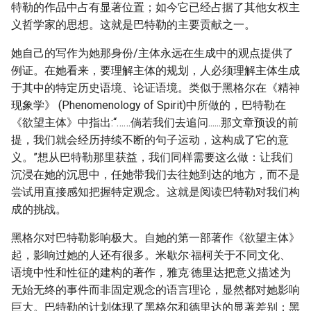
特勒的作品中占有显著位置；如今它已经占据了其他女权主
义哲学家的思想。这就是巴特勒的主要贡献之一。
她自己的写作为她那身份/主体永远在生成中的观点提供了
例证。在她看来，要理解主体的规划，人必须理解主体生成
于其中的特定历史语境、论证语境。类似于黑格尔在《精神
现象学》 (Phenomenology of Spirit)中所做的，巴特勒在
《欲望主体》中指出:“……倘若我们去追问......那文章预设的前
提，我们就会经历持续不断的句子运动，这构成了它的意
义。”想从巴特勒那里获益，我们同样需要这么做：让我们
沉浸在她的沉思中，任她带我们去往她到达的地方，而不是
尝试用直接感知把握特定观念。这就是阅读巴特勒对我们构
成的挑战。
黑格尔对巴特勒影响极大。自她的第一部著作《欲望主体》
起，影响过她的人还有很多。米歇尔·福柯关于不同文化、
语境中性和性征的建构的著作，雅克·德里达把意义描述为
无始无终的事件而非固定观念的语言理论，显然都对她影响
巨大。巴特勒的计划体现了黑格尔和德里达的显著差别：黑