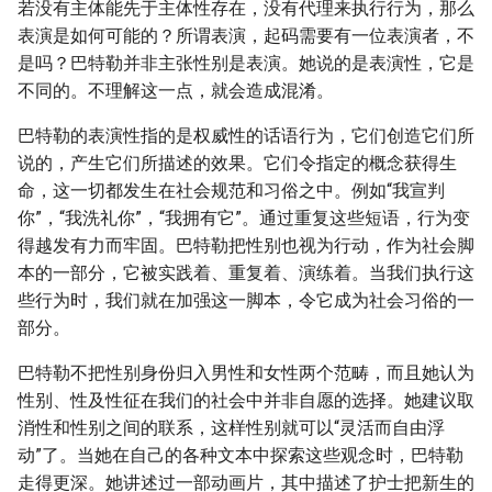
若没有主体能先于主体性存在，没有代理来执行行为，那么
表演是如何可能的？所谓表演，起码需要有一位表演者，不
是吗？巴特勒并非主张性别是表演。她说的是表演性，它是
不同的。不理解这一点，就会造成混淆。
巴特勒的表演性指的是权威性的话语行为，它们创造它们所
说的，产生它们所描述的效果。它们令指定的概念获得生
命，这一切都发生在社会规范和习俗之中。例如“我宣判
你”，“我洗礼你”，“我拥有它”。通过重复这些短语，行为变
得越发有力而牢固。巴特勒把性别也视为行动，作为社会脚
本的一部分，它被实践着、重复着、演练着。当我们执行这
些行为时，我们就在加强这一脚本，令它成为社会习俗的一
部分。
巴特勒不把性别身份归入男性和女性两个范畴，而且她认为
性别、性及性征在我们的社会中并非自愿的选择。她建议取
消性和性别之间的联系，这样性别就可以“灵活而自由浮
动”了。当她在自己的各种文本中探索这些观念时，巴特勒
走得更深。她讲述过一部动画片，其中描述了护士把新生的