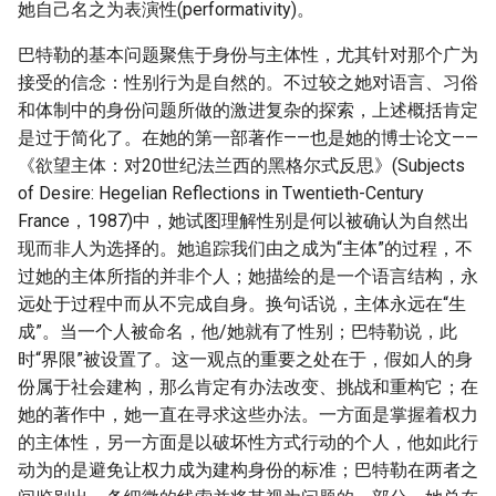
她自己名之为表演性(performativity)。
巴特勒的基本问题聚焦于身份与主体性，尤其针对那个广为
接受的信念：性别行为是自然的。不过较之她对语言、习俗
和体制中的身份问题所做的激进复杂的探索，上述概括肯定
是过于简化了。在她的第一部著作——也是她的博士论文——
《欲望主体：对20世纪法兰西的黑格尔式反思》(Subjects
of Desire: Hegelian Reflections in Twentieth-Century
France，1987)中，她试图理解性别是何以被确认为自然出
现而非人为选择的。她追踪我们由之成为“主体”的过程，不
过她的主体所指的并非个人；她描绘的是一个语言结构，永
远处于过程中而从不完成自身。换句话说，主体永远在“生
成”。当一个人被命名，他/她就有了性别；巴特勒说，此
时“界限”被设置了。这一观点的重要之处在于，假如人的身
份属于社会建构，那么肯定有办法改变、挑战和重构它；在
她的著作中，她一直在寻求这些办法。一方面是掌握着权力
的主体性，另一方面是以破坏性方式行动的个人，他如此行
动为的是避免让权力成为建构身份的标准；巴特勒在两者之