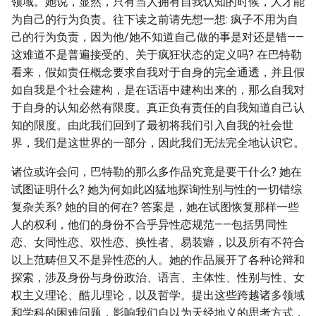
领域。她说，显然，只有当人拥有自我认知的时候，人才能
为自己的行为负责。往下读之前请先想一想: 疯子不用为自
己的行为负责，因为他/她不知道自己做的事是对还是错——
这难道不是普遍接受的、关于疯狂状态的定义吗? 在巴特勒
看来，假如责任概念要求自我对于自身的完全通透，并且假
如自我是个社会建构，是在话语中建构出来的，那么自我对
于自身的认知必然有限度。真正负有责任的自我知道自己认
知的限度。由此我们回到了最初将我们引入自我的社会世
界，我们是这世界的一部分，因此我们无法完全地认识它。
诸位或许会问，巴特勒的那么多作品究竟是要干什么? 她在
试图证明什么? 她为何如此凶猛地探询性别与性的一切错综
复杂关系? 她的目的何在? 答案是，她在试图恢复那样一些
人的权利，他们的身份不合乎异性恋规范——包括男同性
恋、女同性恋、双性恋、换性者、易装癖，以及所有不符合
以上范畴但又不是异性恋的人。她的作品展开了各种论辩和
探索，涉及身份与身份政治、语言、主体性、性别与性、女
权主义理论、酷儿理论，以及哲学。提出这些跨越诸多领域
和学科的困难问题，影响我们自以为天经地义的思考方式，