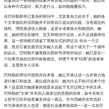
间鉴别出一条细微的线索并将其视为问题的一部分。她总在
以各种方式追问，权力是什么，如何能颠覆权力。
在巴特勒那本已复杂的审问中，尤其复杂之处在于，她的各
个文本彼此对话而她并不回答自己提出的问题。没有观念的
线性、理性推进供人检验，这是令读者恼火和困惑的。确
实，她的理论在循环、交叉和错综中运动，从不达成最终结
果。这一探询模式借鉴了黑格尔式的辩证法: 给出一个正
题，然后它被反题否定并融入合题，而这个成为下一个循环
的起点。巴特勒不像黑格尔那样寻求绝对知识；她只是在一
个结果开放的过程中检验观念。对惯于寻求“结果”的读者来
说，这显然令人沮丧。
巴特勒的理论中固然存在矛盾，她公开承认这一点并努力地
进行修订和改进。诸位或许会问，她为什么不给讨论来个结
果？这是因为她探索的就是永远处于无尽过程之中的主体。
巴特勒的“主体”并非别人描述过的坚固的实体，如今女权主
义哲学已经开始普遍支持这一观点。作为范畴的女性也好，
作为身体的女人也罢，都是社会建构造就的——这一点在巴