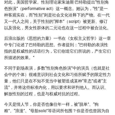
对此，美国哲学家、性别理论家朱迪斯·巴特勒提出“性别角
g
色扮演”（performative act）这一概念。她认为，“性”是一
s
种客观实在，而“性别”则是社会文化诠释下的产物。在一代
又一代人之间，关于性别的“脚本”（script）被更新、修订
e
以及强化，男女性群体的二元论也在这一过程中被合法化。
a
后浪出版的《思想的力量》一书在《女权主义哲学》这一章
r
中专门论述了巴特勒的思想。作者提到：“巴特勒的表演性
c
指的是权威性的话语行为，它们创造它们所说的，产生它们
所描述的效果。”
h
不同于剧场表演，多数“性别角色扮演”中的演员（也就是社
会中的个体）很难意识到社会文化和习俗所赋予的限定性力
量，他们只是在不知不觉当中被塑造成某种“常态”或者“主
流”，并将这些标准内化，用以要求和评判他人。而认识、
解放性别的过程，也是与权威对抗的过程。
今天是情人节，你是否也像往年一样，被“脱单”、“狗
粮”、“浪漫”、“母胎solo”等语词所包围？你是否也曾因为自