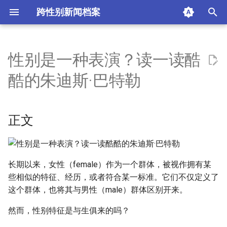
跨性别新闻档案
I
n
性别是一种表演？读一读酷
正文
i
酷的朱迪斯·巴特勒
t
《思想的力量》
i
正文
朱迪斯·巴特勒：性别、性与
a
表演性
l
摘要与附加信息
i
长期以来，女性（female）作为一个群体，被视作拥有某
些相似的特征、经历，或者符合某一标准。它们不仅定义了
z
附加信息 [Processed Page
这个群体，也将其与男性（male）群体区别开来。
Metadata]
i
然而，性别特征是与生俱来的吗？
n