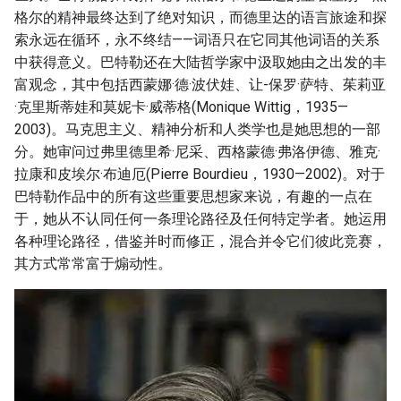
格尔的精神最终达到了绝对知识，而德里达的语言旅途和探
索永远在循环，永不终结——词语只在它同其他词语的关系
中获得意义。巴特勒还在大陆哲学家中汲取她由之出发的丰
富观念，其中包括西蒙娜·德·波伏娃、让-保罗·萨特、茱莉亚
·克里斯蒂娃和莫妮卡·威蒂格(Monique Wittig，1935—
2003)。马克思主义、精神分析和人类学也是她思想的一部
分。她审问过弗里德里希·尼采、西格蒙德·弗洛伊德、雅克·
拉康和皮埃尔·布迪厄(Pierre Bourdieu，1930—2002)。对于
巴特勒作品中的所有这些重要思想家来说，有趣的一点在
于，她从不认同任何一条理论路径及任何特定学者。她运用
各种理论路径，借鉴并时而修正，混合并令它们彼此竞赛，
其方式常常富于煽动性。