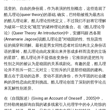
流变的、自由的身份观，作为表演的性别概念，这些造就了
酷儿理论(queer theory)的基础; 确实，巴特勒被视为最杰出
的酷儿理论家。酷儿理论拒绝定义，不过我们不妨将它理解
为破坏一切文化“规范”的诸种理论的集合。在《酷儿理论导
论》(Queer Theory: An Introduction)中，安娜玛丽·杰各斯
(Annamarie Jagose)说酷儿理论是“对稳固的性、性别及性
征的揭穿和消解。最初是男女同性恋者对后结构主义身份话
语的重铸，酷儿理论由此发展出来并形成多样而流变的立场
的星群”。酷儿理论并不提倡改变身份；它推崇的是把性与
性别之间的被认为是稳固的关系戏剧化。有趣的是，酷儿理
论并不拒斥一切二元对立；它拒斥的只是那些稳固的建构。
重点在于流动的边界、变动不居的身份，作为牢固的社会建
构的异性恋由此受到挑战。酷儿理论创造了深刻的哲学论点
来瓦解性别差异。
在《自我陈述》(Giving an Account of Oneself，2005)中，
巴特勒将她探询自我的诸多线索引入伦理学中的令人吃惊的