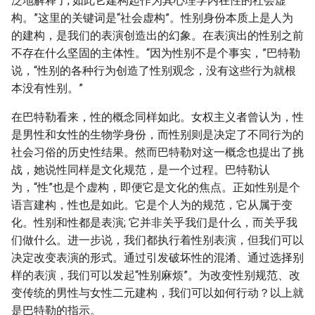
泛地解释了; 如此它建构起作为其心理学内在性的社会虚
构。”这里的关键词是“社会虚构”。性别身份本质上是人为
的建构，是我们的表演创造出的幻象。在表演出的性别之前
不存在什么坚固的主体性。“因为性别不是个事实，”巴特勒
说，“性别的各种行为创造了性别观念，没有这些行为就根
本没有性别。”
在巴特勒看来，性的概念同样如此。女权主义者曾认为，性
是男性和女性的生物学身份，而性别则是决定了不同行为的
社会习俗的历史性结果。然而巴特勒对这一概念也提出了挑
战，她说性同样是文化规范，是一个过程。巴特勒认
为，“性”也是个虚构，即便它是文化的焦点。正如性别是个
语言建构，性也是如此。它是个人为的规范，它从属于变
化。性别和性都是表演; 它并非关乎我们是什么，而关乎我
们做什么。进一步说，我们都执行着性别表演，但我们可以
决定改变表演的形式。通过引发破坏性的混淆、通过选择别
样的表演，我们可以发起“性别麻烦”。为改变性别规范、改
变传统的男性与女性二元建构，我们可以如何行动？以上就
是巴特勒的指示。