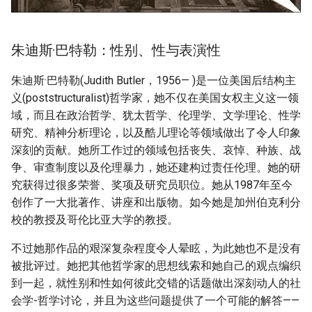
朱迪斯·巴特勒：性别、性与表演性
朱迪斯·巴特勒(Judith Butler，1956— )是一位美国后结构主
义(poststructuralist)哲学家，她不仅在美国女权主义这一领
域，而且在政治哲学、犹太哲学、伦理学、文学理论、性学
研究、精神分析理论，以及酷儿理论等领域做出了令人印象
深刻的贡献。她所工作过的领域包括丧失、哀悼、种族、战
争、审查制度以及伦理暴力，她还建构过责任伦理。她的研
究获得过很多荣誉、奖项及研究员职位。她从1987年至今
创作了一大批著作、讲座和出版物。如今她是加州伯克利分
校的教授及哥伦比亚大学的教授。
不过她那作品的艰深复杂程度令人晕眩，为此她也不是没有
被批评过。她把其他哲学家的思想线索和她自己的观点编织
到一起，就性别和性如何彼此交错的话题做出深刻动人的社
会学-哲学讨论，并且为这些问题提供了一个可能的解答——