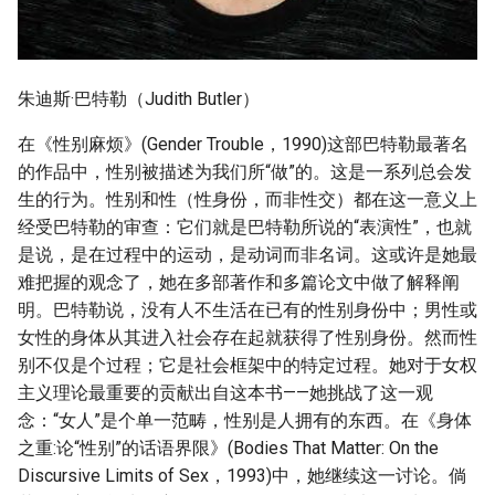
朱迪斯·巴特勒（Judith Butler）
在《性别麻烦》(Gender Trouble，1990)这部巴特勒最著名
的作品中，性别被描述为我们所“做”的。这是一系列总会发
生的行为。性别和性（性身份，而非性交）都在这一意义上
经受巴特勒的审查：它们就是巴特勒所说的“表演性”，也就
是说，是在过程中的运动，是动词而非名词。这或许是她最
难把握的观念了，她在多部著作和多篇论文中做了解释阐
明。巴特勒说，没有人不生活在已有的性别身份中；男性或
女性的身体从其进入社会存在起就获得了性别身份。然而性
别不仅是个过程；它是社会框架中的特定过程。她对于女权
主义理论最重要的贡献出自这本书——她挑战了这一观
念：“女人”是个单一范畴，性别是人拥有的东西。在《身体
之重:论“性别”的话语界限》(Bodies That Matter: On the
Discursive Limits of Sex，1993)中，她继续这一讨论。倘