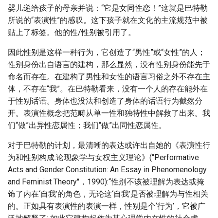
婴儿递给孩子的母亲并说：“它是女同性恋！”这就是巴特勒
所说的“表演性”的感叹。这下孩子就在文化的主流规范中被
贴上了标签。他的性/性别被引用了。
因此性别是这样一种行为，它创造了“男性”或“女性”的人；
性别身份出自语言的建构，那么显然，没有性别身份能先于
命名而存在。在建构了男性和女性的语言习俗之外不存在主
体，不存在“我”。在巴特勒看来，没有一个人的存在能外在
于性别话语。身体也没法和创造了身体的话语行为截然分
开。表演性概念把范畴从单一性和独特性中解救了出来。我
们“做”出异性恋属性；我们“做”出同性恋属性。
对于巴特勒的计划，最清晰的表达或许出自她的《表演性行
为和性别构成:论现象学与女权主义理论》(“Performative
Acts and Gender Constitution: An Essay in Phenomenology
and Feminist Theory"，1990):“性别不该被理解为表达或掩
饰了内在‘自我’的角色，无论这‘自我’是否被理解为与性相关
的。正如具有表演性的表演一样，性别是个‘行为’，它被广