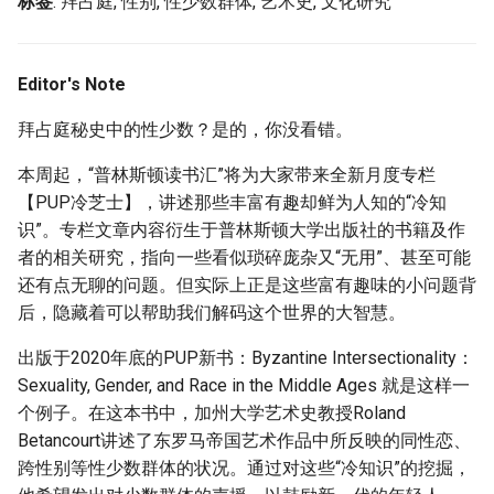
标签
: 拜占庭, 性别, 性少数群体, 艺术史, 文化研究
Metadata]
g
s
Editor's Note
e
拜占庭秘史中的性少数？是的，你没看错。
a
本周起，“普林斯顿读书汇”将为大家带来全新月度专栏
r
【PUP冷芝士】，讲述那些丰富有趣却鲜为人知的“冷知
c
识”。专栏文章内容衍生于普林斯顿大学出版社的书籍及作
h
者的相关研究，指向一些看似琐碎庞杂又“无用”、甚至可能
还有点无聊的问题。但实际上正是这些富有趣味的小问题背
后，隐藏着可以帮助我们解码这个世界的大智慧。
出版于2020年底的PUP新书：Byzantine Intersectionality：
Sexuality, Gender, and Race in the Middle Ages 就是这样一
个例子。在这本书中，加州大学艺术史教授Roland
Betancourt讲述了东罗马帝国艺术作品中所反映的同性恋、
跨性别等性少数群体的状况。通过对这些“冷知识”的挖掘，