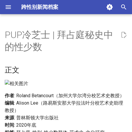
跨性别新闻档案
I
n
PUP冷芝士 | 拜占庭秘史中
正文
i
的性少数
t
第一章: 圣母领报的图像
i
正文
第二章: 荡妇羞辱皇后
a
第三章: 变性人的生活
l
i
作者
: Roland Betancourt（加州大学尔湾分校艺术史教授）
结论
编辑
: Alison Lee（路易斯安那大学拉法叶分校艺术史助理
z
教授）
摘要与附加信息
i
来源
: 普林斯顿大学出版社
时间
: 2020年底
n
附加信息 [Processed Page