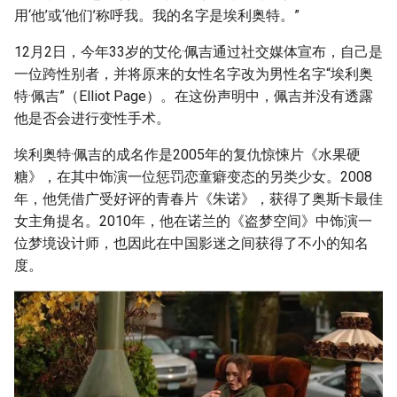
g
用‘他’或‘他们’称呼我。我的名字是埃利奥特。”
s
12月2日，今年33岁的艾伦·佩吉通过社交媒体宣布，自己是
一位跨性别者，并将原来的女性名字改为男性名字“埃利奥
e
特·佩吉”（Elliot Page）。在这份声明中，佩吉并没有透露
a
他是否会进行变性手术。
r
埃利奥特·佩吉的成名作是2005年的复仇惊悚片《水果硬
c
糖》，在其中饰演一位惩罚恋童癖变态的另类少女。2008
年，他凭借广受好评的青春片《朱诺》，获得了奥斯卡最佳
h
女主角提名。2010年，他在诺兰的《盗梦空间》中饰演一
位梦境设计师，也因此在中国影迷之间获得了不小的知名
度。