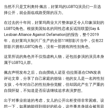
当然不只是艾利奥特·佩吉，好莱坞的LGBTQ演员们一旦选
择公开，就会面临戏路受限的压力。
在过去的十年间，好莱坞商业大片整体缺乏令人印象深刻的
LGBTQ角色。根据美国知名的同性恋者反诋毁联盟(Gay &
Lesbian Alliance Against Defamation)的报告，整个2019
年，在好莱坞大制片厂生产的全部118部影片当中，仅有22
部影片拥有LGBTQ角色，没有一部拥有跨性别角色。
这里所说的角色并不仅指虚构人物，还包括参演的演员本身
属于LGBTQ人群。
佩吉声明发布之后，自由撰稿人诺亚·伯拉斯基在CNN发表
评论文章，分享了自己家庭的烦恼：他的女儿是一名跨性别
女孩，今年对自己的性别身份觉醒，但却因此产生了严重的
自我怀疑，不知道是否应该继续追求表演梦想。
出于对事业前途的考虑，女儿的公开出柜变得非常困难。设
想一下，如果她能得到很好的机会，这件事本身就会被形容