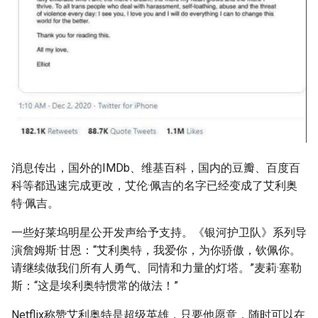
消息传出，国外的IMDb、维基百科，国内的豆瓣、百度百
科等都迅速完成更改，艾伦·佩吉的名字已经变成了艾利奥
特·佩吉。
一些好莱坞明星公开发声给予支持。《银河护卫队》系列导
演詹姆斯·甘恩：“艾利奥特，我爱你，为你骄傲，钦佩你。
请继续做我们所有人勇气、同情和力量的灯塔。”麦莉·塞勒
斯：“这是埃利奥特惯常的做法！”
Netflix称赞艾利奥特是超级英雄，只要他愿意，随时可以在