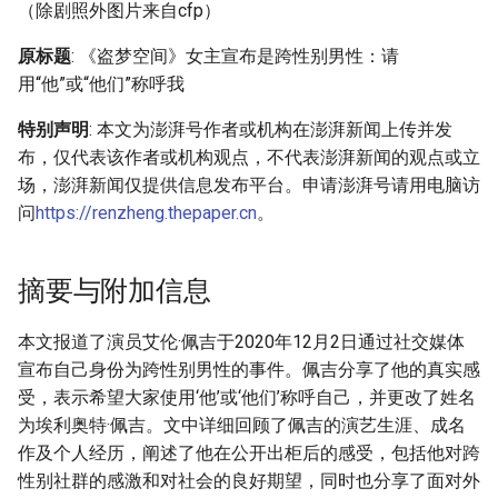
（除剧照外图片来自cfp）
原标题
: 《盗梦空间》女主宣布是跨性别男性：请
用“他”或“他们”称呼我
特别声明
: 本文为澎湃号作者或机构在澎湃新闻上传并发
布，仅代表该作者或机构观点，不代表澎湃新闻的观点或立
场，澎湃新闻仅提供信息发布平台。申请澎湃号请用电脑访
问
https://renzheng.thepaper.cn
。
摘要与附加信息
本文报道了演员艾伦·佩吉于2020年12月2日通过社交媒体
宣布自己身份为跨性别男性的事件。佩吉分享了他的真实感
受，表示希望大家使用‘他’或‘他们’称呼自己，并更改了姓名
为埃利奥特·佩吉。文中详细回顾了佩吉的演艺生涯、成名
作及个人经历，阐述了他在公开出柜后的感受，包括他对跨
性别社群的感激和对社会的良好期望，同时也分享了面对外