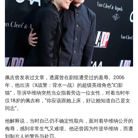
佩吉曾发表过文章，透露曾在剧组遭受过的羞辱。2006
年，他出演《X战警：背水一战》的超级英雄角色“幻影
猫”，导演毕维纳突然当众指着旁边一位女性，对着当时年
仅18岁的佩吉称，“你应该跟她上床，好让她知道自己是女
同志”。
他解释说，当时自己仍不确定性取向，面对着毕维纳公开的
侮辱，感到非常生气又难堪。他还曾因为忤逆毕维纳，而遭
到制片人的警告与处罚。