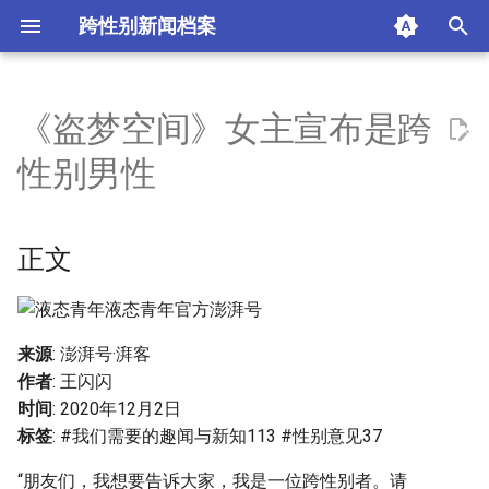
跨性别新闻档案
I
n
《盗梦空间》女主宣布是跨
正文
i
性别男性
t
摘要与附加信息
i
正文
附加信息 [Processed Page
a
Metadata]
l
i
来源
: 澎湃号·湃客
作者
: 王闪闪
z
时间
: 2020年12月2日
i
标签
: #我们需要的趣闻与新知113 #性别意见37
n
“朋友们，我想要告诉大家，我是一位跨性别者。请