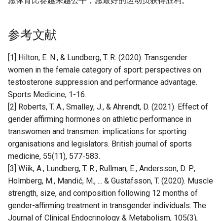
愿体育比赛越来越公平，愿最好的运动员获得胜利。
参考文献
[1] Hilton, E. N., & Lundberg, T. R. (2020). Transgender
women in the female category of sport: perspectives on
testosterone suppression and performance advantage.
Sports Medicine, 1-16.
[2] Roberts, T. A., Smalley, J., & Ahrendt, D. (2021). Effect of
gender affirming hormones on athletic performance in
transwomen and transmen: implications for sporting
organisations and legislators. British journal of sports
medicine, 55(11), 577-583.
[3] Wiik, A., Lundberg, T. R., Rullman, E., Andersson, D. P.,
Holmberg, M., Mandić, M., ... & Gustafsson, T. (2020). Muscle
strength, size, and composition following 12 months of
gender-affirming treatment in transgender individuals. The
Journal of Clinical Endocrinology & Metabolism, 105(3),