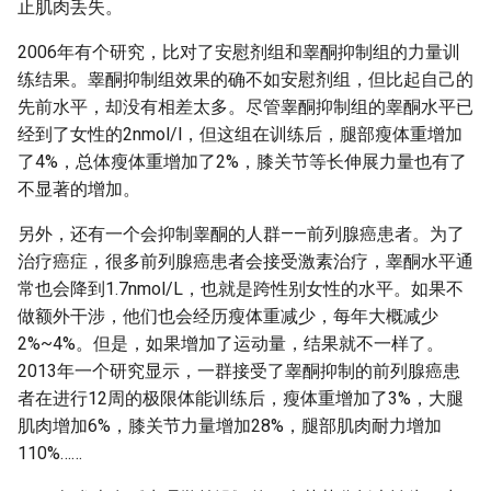
止肌肉丢失。
2006年有个研究，比对了安慰剂组和睾酮抑制组的力量训
练结果。睾酮抑制组效果的确不如安慰剂组，但比起自己的
先前水平，却没有相差太多。尽管睾酮抑制组的睾酮水平已
经到了女性的2nmol/l，但这组在训练后，腿部瘦体重增加
了4%，总体瘦体重增加了2%，膝关节等长伸展力量也有了
不显著的增加。
另外，还有一个会抑制睾酮的人群——前列腺癌患者。为了
治疗癌症，很多前列腺癌患者会接受激素治疗，睾酮水平通
常也会降到1.7nmol/L，也就是跨性别女性的水平。如果不
做额外干涉，他们也会经历瘦体重减少，每年大概减少
2%~4%。但是，如果增加了运动量，结果就不一样了。
2013年一个研究显示，一群接受了睾酮抑制的前列腺癌患
者在进行12周的极限体能训练后，瘦体重增加了3%，大腿
肌肉增加6%，膝关节力量增加28%，腿部肌肉耐力增加
110%……