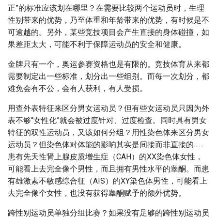
正”的标准应该划在哪里？在需要比较两个运动员时，生理
性别带来的优势，乃至体重和年龄带来的优势，有时候是不
可逾越的。另外，某些竞技项目会产生直接的身体碰撞，如
果差距太大，可能不利于保障运动员的安全和健康。
金牌只有一个，奥运参赛资格也是有限的。竞技体育从来都
需要制定出一些标准，划分出一些组别。而每一次划分，都
难免会有不公，会有人获利，有人受损。
用查外表特征来区分男女运动员？但有些女运动员只因为外
表不够“女性化”就会被过度针对、过度检查。同时具有男女
特征的双性运动员，又该如何分组？用性染色体来区分男女
运动员？但染色体对体能的影响其实是间接而非直接的……
患有先天性肾上腺皮质增生症（CAH）的XX染色体女性，
可能看上去完全像个男性，而且拥有男性水平的睾酮。而患
有雄激素不敏感综合征（AIS）的XY染色体男性，可能看上
去完全像个女性，也没有获得睾酮赋予的额外优势。
跨性别运动员单独分组比赛？如果没有足够的跨性别运动员