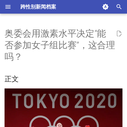
跨性别新闻档案
I
n
奥委会用激素水平决定“能
正文
i
否参加女子组比赛”，这合理
t
参考文献
吗？
i
摘要与附加信息
a
正文
附加信息 [Processed Page
l
Metadata]
i
z
i
n