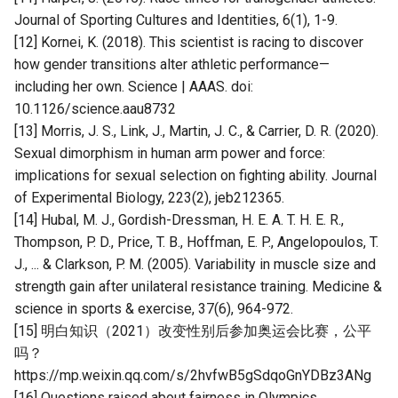
Journal of Sporting Cultures and Identities, 6(1), 1-9.
[12] Kornei, K. (2018). This scientist is racing to discover
how gender transitions alter athletic performance—
including her own. Science | AAAS. doi:
10.1126/science.aau8732
[13] Morris, J. S., Link, J., Martin, J. C., & Carrier, D. R. (2020).
Sexual dimorphism in human arm power and force:
implications for sexual selection on fighting ability. Journal
of Experimental Biology, 223(2), jeb212365.
[14] Hubal, M. J., Gordish-Dressman, H. E. A. T. H. E. R.,
Thompson, P. D., Price, T. B., Hoffman, E. P., Angelopoulos, T.
J., ... & Clarkson, P. M. (2005). Variability in muscle size and
strength gain after unilateral resistance training. Medicine &
science in sports & exercise, 37(6), 964-972.
[15] 明白知识（2021）改变性别后参加奥运会比赛，公平
吗？
https://mp.weixin.qq.com/s/2hvfwB5gSdqoGnYDBz3ANg
[16] Questions raised about fairness in Olympics