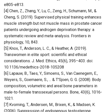
e805-e813.
[4] Chen, Z., Zhang, Y., Lu, C., Zeng, H., Schumann, M., &
Cheng, S. (2019). Supervised physical training enhances
muscle strength but not muscle mass in prostate cancer
patients undergoing androgen deprivation therapy: a
systematic review and meta-analysis. Frontiers in
physiology, 10, 843.
[5] Knox, T., Anderson, L. C., & Heather, A. (2019).
Transwomen in elite sport: scientific and ethical
considerations. J. Med. Ethics, 45(6), 395–403. doi:
10.1136/medethics-2018-105208
[6] Lapauw, B., Taes, Y., Simoens, S., Van Caenegem, E.,
Weyers, S., Goemaere, S., ... & T'Sjoen, G. G. (2008). Body
composition, volumetric and areal bone parameters in
male-to-female transsexual persons. Bone, 43(6), 1016-
1021.
[7] Kvorning, T., Andersen, M., Brixen, K., & Madsen, K.
(2006). Suppression of endogenous testosterone