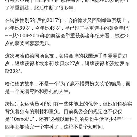
行融入不属于自己的世界”那种痛苦，哈伯德在23岁时停止
了举重训练，此后中断了很多年。
在转换性别5年后的2017年，哈伯德才又回到举重赛场上，
那年她39岁，今年她43岁，早已过了举重选手的黄金年纪
——从2004-2016年的奥运会举重获奖者年纪来看，超过35
岁的获奖者寥寥无几。
这次与哈伯德同场竞技，获得金牌的我国选手李雯雯是21
岁，银牌获得者埃米莉·坎贝尔27岁，铜牌获得者莎拉·罗布
斯33岁。
哈伯德的故事，不是一个“为了赢不惜男扮女装”的骗局，而
是一个充满弯路和挣扎的人生。
跨性别女运动员可能拥有一些体能上的优势，但她们也确实
背负着独有的荆棘和重负。目前奥委会的规定也不仅仅
是“10nmol/L”，还有“必须以新性别的身份生活至少4年”——
四年都够读完一个本科了，这绝不是个短时间。