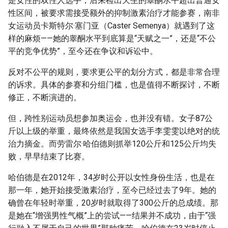
是女性的双性人选手，后来检出天生的睾酮水平超出普通女
性区间，被要求需接受额外的抑制激素治疗才能参赛，南非
女运动员卡斯特尔·塞门亚（Caster Semenya）就遇到了这
样的麻烦——她的睾酮水平到底算是“天赋之一”，还是“不公
平的竞争优势”，至今还在争议和诉讼中。
反对不公平的规则，要求更公平的划分方式，都是非常合理
的诉求。具体的参赛和分组门槛，也是值得不断探讨，不断
修正，不断演进的。
但，跨性别运动员想参加奥运会，也并没有错。女子87公
斤以上级的举重，最终依然是我国女选手李雯雯以绝对的统
治力摘金。而劳雷尔·哈伯德则抓举120公斤和125公斤均失
败，早早结束了比赛。
哈伯德是在2012年，34岁时公开以女性身份生活，也是在
那一年，她开始接受激素治疗，至今已经过去了9年。她的
确曾在年轻时举重，20岁时就取得了300公斤的总成绩。那
是她在“增强男性气概”上的尝试——结果并不成功，由于“强