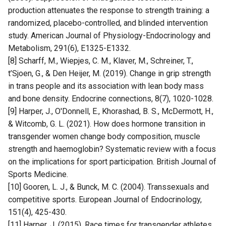
production attenuates the response to strength training: a
randomized, placebo-controlled, and blinded intervention
study. American Journal of Physiology-Endocrinology and
Metabolism, 291(6), E1325-E1332.
[8] Scharff, M., Wiepjes, C. M., Klaver, M., Schreiner, T.,
t’Sjoen, G., & Den Heijer, M. (2019). Change in grip strength
in trans people and its association with lean body mass
and bone density. Endocrine connections, 8(7), 1020-1028.
[9] Harper, J., O'Donnell, E., Khorashad, B. S., McDermott, H.,
& Witcomb, G. L. (2021). How does hormone transition in
transgender women change body composition, muscle
strength and haemoglobin? Systematic review with a focus
on the implications for sport participation. British Journal of
Sports Medicine.
[10] Gooren, L. J., & Bunck, M. C. (2004). Transsexuals and
competitive sports. European Journal of Endocrinology,
151(4), 425-430.
[11] Harper, J. (2015). Race times for transgender athletes.