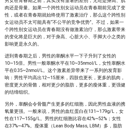
男女在青春期之前，其实没有显著的差别，无论是身高、肌
肉还是骨量。如果一个跨性别女运动员在青春期前完成了变
性，或者在青春期就始终使用了激素治疗，那么这个跨性别
女运动员不太可能具有“不公平的竞争优势”。不过，如果一
个跨性别女运动员在青春期没有做激素治疗，那么激素带来
的变化将是巨大的，对于身高、心脏大小、手脚大小之类的
影响更是永久的。
进到青春期之后，男性的睾酮水平一下子升到了女性的
10~15倍。男性一般睾酮水平在10~35nmol/L，女性睾酮水
平在0.35~2nmol/L。这个激素差异带来了一系列的发育影
响：男性平均高出12~15厘米，四肢也更长，更多的肌肉，
密度更大的骨骼，相对更少的脂肪，更多的瘦体重，更强健
的结缔组织。
另外，睾酮会令骨髓产生更多的红细胞，因此男性血液的携
氧量更强。一般来说，男性的血红蛋白在131~179g/L，女
性在117~155g/L。男性的红细胞比容在42%~52%；女性
在37%~47%。瘦体重（Lean Body Mass, LBM）多，脂肪