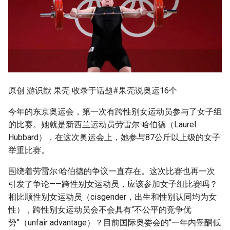
g
s
e
a
r
原创 游识猷 果壳 收录于话题#果壳说奥运16个
c
今年的东京奥运会，第一次有跨性别女运动员参与了女子组
h
的比赛。她就是新西兰运动员劳雷尔·哈伯德（Laurel
Hubbard），在这次奥运会上，她参与87公斤以上级的女子
举重比赛。
围绕着劳雷尔·哈伯德的争议一直存在。这次比赛也再一次
引发了争论——跨性别女运动员，应该参加女子组比赛吗？
相比顺性别女运动员（cisgender，出生和性别认同均为女
性），跨性别女运动员会不会具有“不公平的竞争优
势”（unfair advantage）？目前国际奥委会的“一年内睾酮低