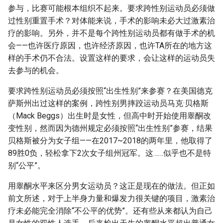
参与，比赛可能根本组织不起来。要求跨性别运动员必须做
过性别重置手术？对体能来说，手术的影响未必大过激素治
疗的影响。另外，并不是每个跨性别运动员都有做手术的机
会——也许医疗原因，也许经济原因，也许TA所在的地方这
样的手术仍不合法。设置这样的要求，会让这样的运动员失
去参与的机会。
要求跨性别运动员必须按照“出生性别”来参赛？在美国德克
萨斯州出过这样的案例，跨性别男摔跤运动员马克·贝格斯
（Mack Beggs）出生时是女性，但高中时开始使用睾酮改
变性别，然而因为德州规定必须按照“出生性别”参赛，结果
贝格斯被分为女子组——在2017~2018的两年里，他取得了
89胜0负，轻松拿下2次女子组州冠军。这……似乎也不是特
别“公平”。
用睾酮水平来区分男女运动员？这正是现在的做法。但正如
前文所述，对于上半身力量和爆发力很关键的项目，激素治
疗未必能完全消除“不公平的优势”。还有些从来都认为自己