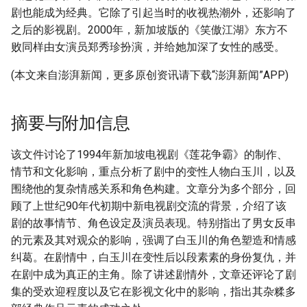
剧也能成为经典。它除了引起当时的收视热潮外，还影响了
之后的影视剧。2000年，新加坡版的《笑傲江湖》东方不
败同样由女演员郑秀珍扮演，并给她加深了女性的感受。
(本文来自澎湃新闻，更多原创资讯请下载“澎湃新闻”APP)
摘要与附加信息
该文件讨论了1994年新加坡电视剧《莲花争霸》的制作、
情节和文化影响，重点分析了剧中的变性人物白玉川，以及
围绕他的复杂情感关系和角色构建。文章分为多个部分，回
顾了上世纪90年代初期中新电视剧交流的背景，介绍了该
剧的故事情节、角色设定及演员表现。特别指出了男女反串
的元素及其对观众的影响，强调了白玉川的角色塑造和情感
纠葛。在剧情中，白玉川在变性后以段素素的身份复仇，并
在剧中成为真正的主角。除了讲述剧情外，文章还评论了剧
集的受欢迎程度以及它在影视文化中的影响，指出其杂糅多