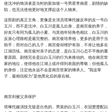
使沈冲的饰演者是当时的新加坡一号男星李南星，剧情的缺
陷，也无法使他更好地支撑起这个人物来。
这部剧的真正主角，更像是女演员塔琳托娅反串的反一号白
玉川，而不是沈冲。白玉川是孤儿出身，是南宫俊的养子，
好友只有同为孤儿的小夏。与其他年轻角色相比，白玉川的
反派心理路程是最完整的。南宫俊培养他，更多的是用于当
助手；而对自己的儿子，南宫俊却维护有加，不肯让他多在
江湖历练。南宫俊对亲子的态度，是白玉川心态不平衡的重
要原因。剧情完全是以白玉川的行为来推动的。他在南宫世
家的地位，使得他在江湖上或许得到表面的尊敬；但他孤儿
的身份，注定他永远不会是南宫世家的继承人。“我这辈
子，最相信权力”是他黑化后的座右铭。
南宫剑被父亲保护
塔琳托娅演技无疑是出色的。男装的白玉川，衣冠楚楚配以