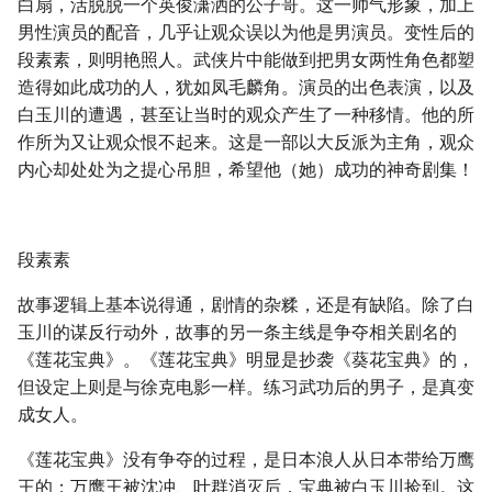
白扇，活脱脱一个英俊潇洒的公子哥。这一帅气形象，加上
男性演员的配音，几乎让观众误以为他是男演员。变性后的
段素素，则明艳照人。武侠片中能做到把男女两性角色都塑
造得如此成功的人，犹如凤毛麟角。演员的出色表演，以及
白玉川的遭遇，甚至让当时的观众产生了一种移情。他的所
作所为又让观众恨不起来。这是一部以大反派为主角，观众
内心却处处为之提心吊胆，希望他（她）成功的神奇剧集！
段素素
故事逻辑上基本说得通，剧情的杂糅，还是有缺陷。除了白
玉川的谋反行动外，故事的另一条主线是争夺相关剧名的
《莲花宝典》。《莲花宝典》明显是抄袭《葵花宝典》的，
但设定上则是与徐克电影一样。练习武功后的男子，是真变
成女人。
《莲花宝典》没有争夺的过程，是日本浪人从日本带给万鹰
王的；万鹰王被沈冲、叶群消灭后，宝典被白玉川捡到。这