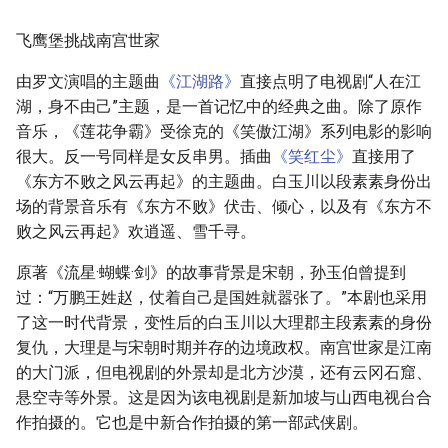
飞鹰堡挑战南宫世家
由罗文演唱的主题曲
《江湖路》
直接点明了电视剧“人在江
湖，身不由己”主题，是一首记忆中的经典之曲。除了原作
音乐，《莲花争霸》受徐克的《笑傲江湖》系列电影的影响
很大。反一号同样是女反串男。插曲
《笑红尘》
直接用了
《东方不败之风云再起》的主题曲。白玉川以段素素身份出
场的背景音乐有《东方不败》伏击、倾心，以及有《东方不
败之风云再起》欢逍遥、雪千寻。
原著《流星·蝴蝶·剑》的故事背景是宋朝，孙玉伯曾提到
过：“万鹏王姓赵，仗着自己是国姓就嚣张了。”本剧也采用
了这一时代背景，变性后的白玉川以大理郡主段素素的身份
复仇，大理是与宋朝时期并存的边境政权。南宫世家是江南
的大门派，但电视剧的外景却是北方沙漠，还有云冈石窟、
悬空寺等外景。这是因为该电视剧是新加坡与山西电视台合
作拍摄的。它也是中新合作拍摄的第一部武侠剧。