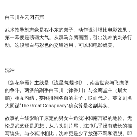
白玉川在云冈石窟
武术指导刘志豪是程小东的弟子。动作设计堪比电影效果，
第一幕便是磅礴大气。从群马奔腾画面，引出沈冲的刺杀行
动。这段黑白与彩色的交错运用，可以和电影媲美。
沈冲
《莲花争霸》主线是《流星·蝴蝶·剑》，南宫世家与飞鹰堡
的争斗。两派的副手白玉川（律香川）与金鹰堂主（屠大
鹏）相互勾结，妄图推翻各自的主子，取而代之。英文剧名
大阴谋“The Great Conspiracy”确实算是名副其实。
故事的主线影响了原定的男女主角沈冲和南宫蝶的地位。无
论是武艺还是思想，从片头到片尾，沈冲几乎没有成长的描
写镜头。与令狐冲相比，沈冲更是少了放荡不羁和洒脱。即