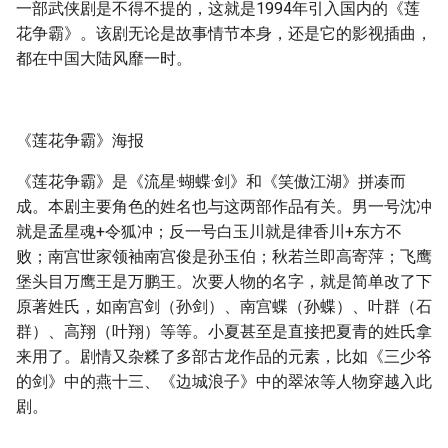
一部武侠剧是不得不提的，这就是1994年引入国内的《莲
g
花争霸》。该剧无论是故事情节本身，还是它的影视插曲，
s
都在中国大陆风靡一时。
e
a
《莲花争霸》海报
r
《莲花争霸》是《流星·蝴蝶·剑》和《笑傲江湖》拼凑而
c
成。本剧主要角色的姓名也与这两部作品有关。男一号沈冲
h
就是孟星魂+令狐冲；反一号白玉川就是律香川+东方不
败；南宫世家领袖南宫俊是孙玉伯；秋若兰即高寄萍；飞鹰
堡头目万鹰王是万鹏王。次要人物的名字，就是简单改了下
原著姓氏，如南宫剑（孙剑）、南宫蝶（孙蝶）、叶群（石
群）、高翔（叶翔）等等。小夏甚至是直接把夏青的姓氏拿
来用了。剧情又杂糅了多部古龙作品的元素，比如《三少爷
的剑》中的燕十三、《边城浪子》中的翠浓等人物穿越入此
剧。