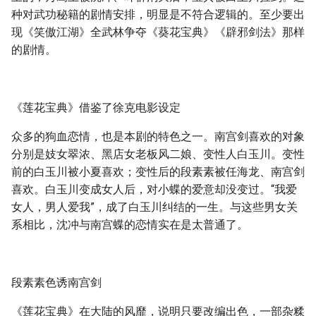
种对武功秘籍的剧情安排，明显是不符合逻辑的。至少要出
现《笑傲江湖》全武林争夺《葵花宝典》《辟邪剑法》那样
的剧情。
《莲花宝典》借鉴了徐克电影设定
众多的狗血恋情，也是本剧的特色之一。南宫剑喜欢的对象
分别是妓女翠浓、黑店女老板风二娘、变性人白玉川。变性
前的白玉川被小夏喜欢；变性后的段素素被任海龙、南宫剑
喜欢。白玉川变成女人后，对小蝶的爱意却没变过。“我爱
女人，男人爱我”，成了白玉川纠结的一生。与这些男女关
系相比，沈冲与南宫蝶的恋情实在是太普通了。
段素素色诱南宫剑
《莲花宝典》在大陆的风靡，说明只要改编出色，一部杂糅