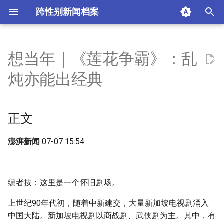
跨性别新闻档案
I
n
想当年｜《莲花争霸》：乱
正文
i
炖亦能出经典
t
摘要与附加信息
i
正文
附加信息 [Processed Page
a
Metadata]
l
澎湃新闻
07-07 15:54
i
z
编者按：这里是一个怀旧剧场。
i
上世纪90年代初，随着中新建交，大量新加坡电视剧涌入
n
中国大陆。新加坡电视剧以商战剧、武侠剧为主。其中，有