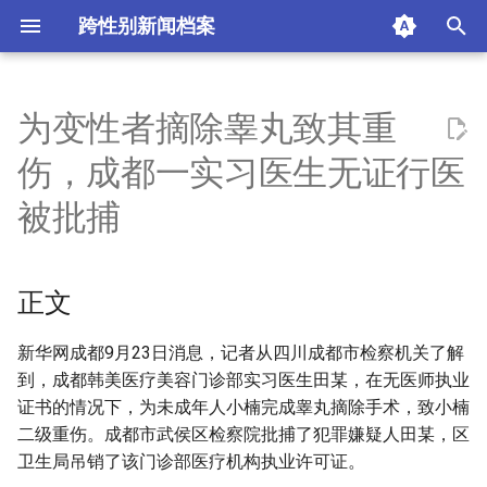
跨性别新闻档案
I
n
为变性者摘除睾丸致其重
正文
i
伤，成都一实习医生无证行医
t
摘要与附加信息
被批捕
i
附加信息 [Processed Page
a
Metadata]
正文
l
i
新华网成都9月23日消息，记者从四川成都市检察机关了解
到，成都韩美医疗美容门诊部实习医生田某，在无医师执业
z
证书的情况下，为未成年人小楠完成睾丸摘除手术，致小楠
i
二级重伤。成都市武侯区检察院批捕了犯罪嫌疑人田某，区
卫生局吊销了该门诊部医疗机构执业许可证。
n