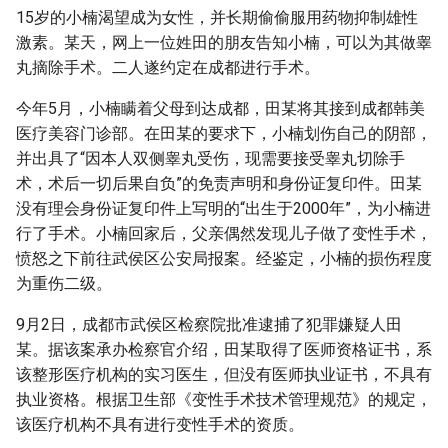
g
15岁的小楠渴望成为女性，并长期偷偷服用药物抑制雄性
激素。某天，网上一位姓田的朋友告知小楠，可以为其做睾
s
丸摘除手术。二人遂约定在成都进行手术。
e
今年5月，小楠瞒着父母到达成都，田某将其接到成都韩美
a
医疗美容门诊部。在田某的要求下，小楠划伤自己的阴部，
并出具了“因本人双侧睾丸受伤，现需要接受睾丸切除手
r
术，术后一切后果自负”的免责声明和身份证复印件。田某
c
没有理会身份证复印件上写明的“出生于2000年”，为小楠进
h
行了手术。小楠回家后，父亲偶然发现儿子做了变性手术，
愤怒之下前往武侯区公安局报案。经鉴定，小楠的损伤程度
为重伤二级。
9月2日，成都市武侯区检察院批准逮捕了犯罪嫌疑人田
某。据该案承办检察官介绍，田某取得了医师资格证书，系
该整形医疗机构的实习医生，但没有医师执业证书，不具有
执业资格。根据卫生部《变性手术技术管理规范》的规定，
该医疗机构不具有进行变性手术的资质。