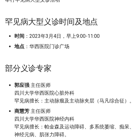
g
现场申请
s
罕见病大型义诊时间及地点
地点
e
时间
：2023年3月4日，早上9:00-11:00
a
工作时间
地点
：华西医院门诊广场
r
摘要与附加信息
c
部分义诊专家
附加信息 [Processed Page
h
Metadata]
郭应强
主任医师
四川大学华西医院心脏外科
罕见病擅长：主动脉瘤及主动脉夹层（马凡综合征）。
商慧芳
主任医师
四川大学华西医院神经内科
罕见病擅长：帕金森及运动障碍、多系统萎缩、痴呆、
神经元病、肌张力障碍。