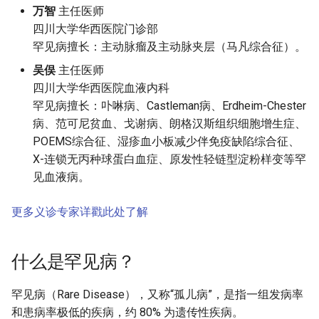
万智
主任医师
四川大学华西医院门诊部
罕见病擅长：主动脉瘤及主动脉夹层（马凡综合征）。
吴俣
主任医师
四川大学华西医院血液内科
罕见病擅长：卟啉病、Castleman病、Erdheim-Chester
病、范可尼贫血、戈谢病、朗格汉斯组织细胞增生症、
POEMS综合征、湿疹血小板减少伴免疫缺陷综合征、
X-连锁无丙种球蛋白血症、原发性轻链型淀粉样变等罕
见血液病。
更多义诊专家详戳此处了解
什么是罕见病？
罕见病（Rare Disease），又称“孤儿病”，是指一组发病率
和患病率极低的疾病，约 80% 为遗传性疾病。