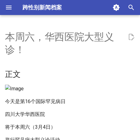
跨性别新闻档案
I
n
本周六，华西医院大型义
正文
i
诊！
t
罕见病大型义诊时间及地点
i
正文
部分义诊专家
a
什么是罕见病？
l
i
今天是第16个国际罕见病日
参与义诊注意事项
z
四川大学华西医院
罕见病患者就诊绿色通道
i
将于本周六（3月4日）
n
线上申请
举行罕见病大型义诊活动