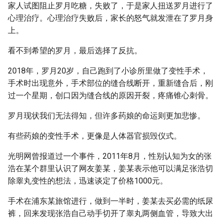
家人试图阻止罗月吃糖，失败了，于是家人扭送罗月进行了
心理治疗。心理治疗失败后，家长的怒气就发泄在了罗月身
上。
看不到希望的罗月，最后选择了反抗。
2018年，罗月20岁，自己跑到了小诊所里做了变性手术，
手术时出现意外，手术部位的缝合线断开，重新缝合后，刚
过一个星期，创口因为缝合线的原因开裂，疼痛锥心刺骨。
罗月现状我们无法得知，但许多药娘的命运则更加悲惨。
有些药娘的变性手术，更像是人体器官损毁仪式。
光明网曾报道过一个事件，2011年8月，性别认知为女的张
浩在某个群里认识了网友姜某，姜某表示他可以满足张浩切
除睾丸变性的想法，迅速谈定了价格1000元。
手术在浦东某旅馆进行，做到一半时，姜某去买必需的纸尿
裤，回来发现张浩自己动手切开了睾丸两侧血管，导致大出