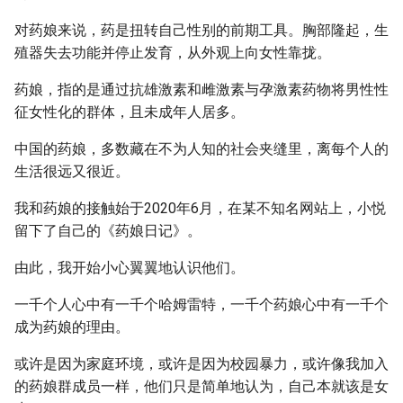
g
对药娘来说，药是扭转自己性别的前期工具。胸部隆起，生
s
殖器失去功能并停止发育，从外观上向女性靠拢。
e
药娘，指的是通过抗雄激素和雌激素与孕激素药物将男性性
a
征女性化的群体，且未成年人居多。
r
中国的药娘，多数藏在不为人知的社会夹缝里，离每个人的
生活很远又很近。
c
h
我和药娘的接触始于2020年6月，在某不知名网站上，小悦
留下了自己的《药娘日记》。
由此，我开始小心翼翼地认识他们。
一千个人心中有一千个哈姆雷特，一千个药娘心中有一千个
成为药娘的理由。
或许是因为家庭环境，或许是因为校园暴力，或许像我加入
的药娘群成员一样，他们只是简单地认为，自己本就该是女