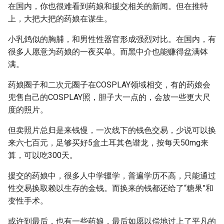
在国内，你也很难看到药娘和援交相关的新闻。但在推特
上，大把大把的药娘在谋生。
小乳鸽似的胸脯，和男性性器官形成强烈对比。在国内，有
很多人愿意为药娘的一夜买单。而黑中介也能赚得盆满钵
满。
药娘圈子和二次元圈子在COSPLAY领域相交，有的药娘会
兜售自己的COSPLAY照，胆子大一点的，会放一些更大尺
度的照片。
但卖照片总归是来钱慢，一次线下的钱色交易，少说可以换
来六七百元，足够买好5盒土耳其色谱龙，按每天50mg来
算，可以吃300天。
援交的药娘中，很多人中学辍学，普遍学历不高，只能通过
性交易换取赖以生存的金钱。而换来的钱都还给了“糖果”和
变性手术。
或许到最后，也有一些药娘，最后如愿以偿地过上了平凡的