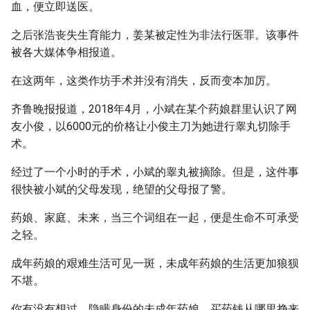
血，便立即送医。
之后张浩丧失生育能力，姜某被定性为非法行医罪。该事件
被各大媒体争相报道。
在这两年，这类作坊手术并没有消失，反而变本加厉。
齐鲁晚报报道，2018年4月，小斌在某个药娘群里认识了网
友小俊，以6000元的价格让小俊主刀为她进行睾丸切除手
术。
经过了一个小时的手术，小斌的睾丸被摘除。但是，这件事
很快被小斌的父母发现，绝望的父母报了警。
药娘、家庭、未来，当三个词组在一起，便是生命不可承受
之轻。
成年药娘的艰难生活可见一斑，未成年药娘的生活更加狼狈
不堪。
你有没有想过，隐瞒身份的未成年药娘，买药钱从哪里挣来