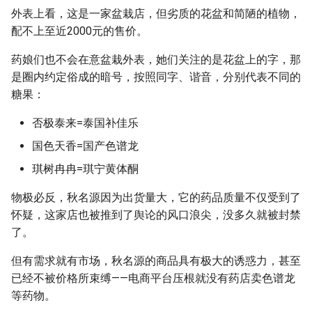
外表上看，这是一家盆栽店，但劣质的花盆和简陋的植物，
配不上至近2000元的售价。
药娘们也不会在意盆栽外表，她们关注的是花盆上的字，那
是圈内约定俗成的暗号，按照同字、谐音，分别代表不同的
糖果：
否极泰来=泰国补佳乐
国色天香=国产色谱龙
琪树冉冉=琪宁黄体酮
物极必反，秋名源因为出货量大，它的药品质量不仅受到了
怀疑，这家店也被推到了舆论的风口浪尖，没多久就被封禁
了。
但有需求就有市场，秋名源的商品具有极大的诱惑力，甚至
已经不被价格所束缚——电商平台压根就没有药店卖色谱龙
等药物。