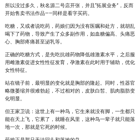
所以没过多久，秋名源二号店开张，并且“拓展业务”，反而
开始售卖书法作品——同样是看字买药。
吃糖，又或者说吃药，药娘们因为没有医嘱和处方，就胡乱
喝下了药物，导致产生了众多副作用，如血糖偏高、头痛恶
心、胸部疼痛甚至泌乳等。
正确的吃糖方式，是先吃抗雄药物降低雄激素水平，之后服
用雌激素促进女性性征发育，孕激素在此时用于辅助，优化
女性特征。
站在镜子前，最明显的变化就是胸部的隆起。同时，性器官
略微萎缩并很难勃起，不过相对的，皮肤白皙、肌肉脂肪变
化明显。
但王家卫说：这世上有一种鸟，它生来就没有脚，一生都只
能在天上飞，它累了，就睡在风里，这种鸟一辈子就只能落
地一次，那就是它死的时候。
药娘正是那只无法回头和落地的鸟。