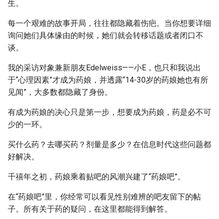
生。
每一个艰难的故事开局，往往都隐藏着伤疤。当你想要详细
询问她们具体缘由的时候，她们就会转移话题或者闭口不
谈。
我的采访对象兼新朋友Edelweiss——小E，也只和我说出
于“心理因素”才成为药娘，并透露“14-30岁的药娘她也有所
见闻”，大多数都隐藏了身份。
有成为药娘的决心只是第一步，想要成为药娘，药是必不可
少的一环。
买什么药？去哪买药？剂量是多少？在信息时代这些问题都
好解决。
千禧年之初，药娘乘着贴吧的风潮兴建了“药娘吧”。
在“药娘吧”里，你经常可以看见性别难辨的吧友留下的帖
子。所有关于药的疑问，在这里都能得到解答。