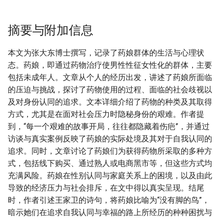
摘要与附加信息
本文为张大东博士撰写，记录了药娘群体的生活与心理状
态。药娘，即通过药物治疗使男性性征女性化的群体，主要
包括未成年人。文章从个人的经历出发，讲述了药娘所面临
的压迫与挑战，探讨了药物使用的过程、面临的社会歧视以
及对身份认同的追求。文本详细介绍了药物的种类及其取得
方式，尤其是在面对社会压力时隐秘身份的艰难。作者提
到，“每一个艰难的故事开局，往往都隐藏着伤疤”，并通过
访谈与真实案例反映了药娘的实际处境及其对于自我认同的
追求。同时，文章讨论了药娘们为获得药物所采取的多种方
式，包括线下购买、通过熟人或电商黑市等，但这些方式均
充满风险。药娘在性别认同与家庭关系上的困境，以及由此
导致的经济压力与社会排斥，在文中得以真实呈现。结尾
时，作者引述王家卫的诗句，将药娘比喻为“没有脚的鸟”，
暗示她们在追求自我认同与幸福的路上所经历的种种困扰与