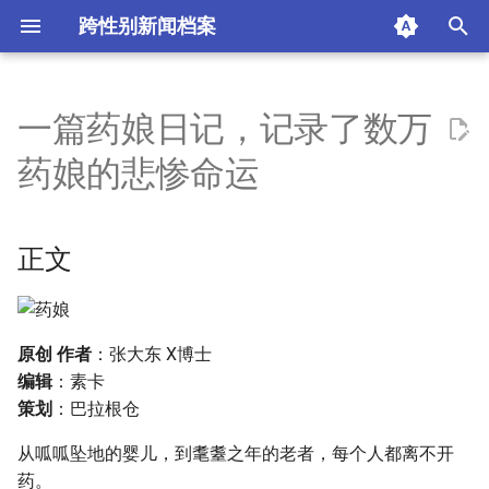
跨性别新闻档案
I
n
一篇药娘日记，记录了数万
正文
i
药娘的悲惨命运
t
摘要与附加信息
i
正文
附加信息 [Processed Page
a
Metadata]
l
i
原创 作者
：张大东 X博士
编辑
：素卡
z
策划
：巴拉根仓
i
从呱呱坠地的婴儿，到耄耋之年的老者，每个人都离不开
n
药。