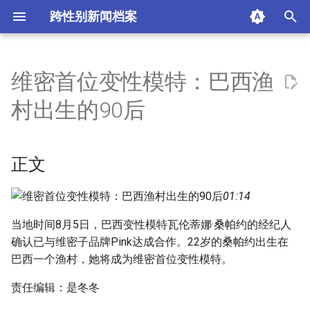
跨性别新闻档案
I
n
维密首位变性模特：巴西渔
正文
i
村出生的90后
t
摘要与附加信息
i
正文
附加信息 [Processed Page
a
Metadata]
l
01:14
i
当地时间8月5日，巴西变性模特瓦伦蒂娜·桑帕约的经纪人
确认已与维密子品牌Pink达成合作。22岁的桑帕约出生在
z
巴西一个渔村，她将成为维密首位变性模特。
i
责任编辑：是冬冬
n