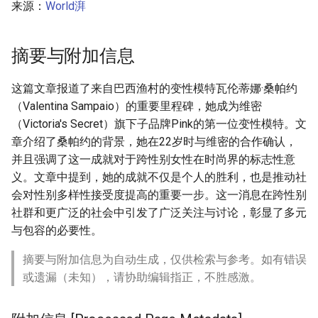
来源：
World湃
g
s
摘要与附加信息
e
a
这篇文章报道了来自巴西渔村的变性模特瓦伦蒂娜·桑帕约
（Valentina Sampaio）的重要里程碑，她成为维密
r
（Victoria's Secret）旗下子品牌Pink的第一位变性模特。文
c
章介绍了桑帕约的背景，她在22岁时与维密的合作确认，
并且强调了这一成就对于跨性别女性在时尚界的标志性意
h
义。文章中提到，她的成就不仅是个人的胜利，也是推动社
会对性别多样性接受度提高的重要一步。这一消息在跨性别
社群和更广泛的社会中引发了广泛关注与讨论，彰显了多元
与包容的必要性。
摘要与附加信息为自动生成，仅供检索与参考。如有错误
或遗漏（未知），请协助编辑指正，不胜感激。