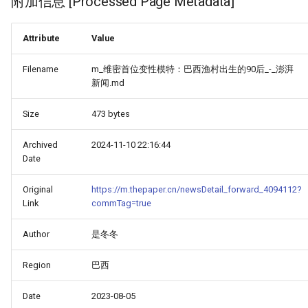
附加信息 [Processed Page Metadata]
Attribute
Value
Filename
m_维密首位变性模特：巴西渔村出生的90后_-_澎湃
新闻.md
Size
473 bytes
Archived
2024-11-10 22:16:44
Date
Original
https://m.thepaper.cn/newsDetail_forward_4094112?
Link
commTag=true
Author
是冬冬
Region
巴西
Date
2023-08-05