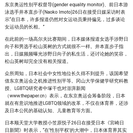
东京奥运性别平权督导(gender equality monitor)、前日本游
泳选手井本直步子(Naoko Imoto)26日在接受日媒采访时表
示“在日本，许多报道仍然对女运动员秉持偏见，过多谈论
女运动员的长相。”
在此前的一场高尔夫比赛期间，日本媒体报道女选手涉野日
向子和男选手松山英树的方式就很不一样。井本直步子指
出，日媒频频曝光涉野日向子的私生活，还讨论她的笑容，
松山英树却完全没有相关报道。
众所周知，日本社会中女性地位长久得不到提升，该国希望
借东京奥运会之机推进性别平等。冈山大学保健学研究科教
授、LGBTQ研究者中塚干也对澎湃新闻
（www.thepaper.cn）表示，在东京奥运会筹备阶段，日本
就在有意识地推进LGBTQ领域的改革，不仅在体育界，还涉
及日本公民的基础认知、儿童教育等方面。
日本顺天堂大学教授小笠原悦子26日在接受日本《宮崎日
日新聞》时表示，“在‘性别平权’的大潮中，日本体育界其实