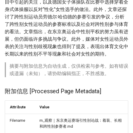
目中引起的关注，以及德国女子体操队在比赛中选择穿着全
身式体操服以反对“性化”女性选手的做法。此外，文章还探
讨了跨性别运动员劳德尔·哈伯德的参赛引发的争议，分析
了跨性别女性运动员的参赛标准以及社会对跨性别参与体育
的看法。文章指出，在东京奥运会中性别平权的努力虽有进
展，但仍面临许多挑战与争议。此外，媒体对女性运动员外
表的关注与性别歧视现象也得到了提及，表现出体育文化中
长期以来的性别不平等现象和社会对女性的期待。
摘要与附加信息为自动生成，仅供检索与参考。如有错误
或遗漏（未知），请协助编辑指正，不胜感激。
附加信息 [Processed Page Metadata]
Attribute
Value
Filename
m_观察｜东京奥运赛场引性别论战：着装、长相
和跨性别参赛者.md