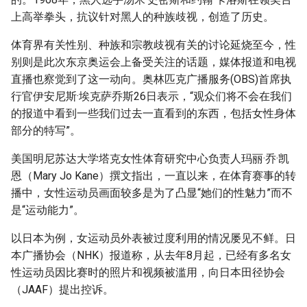
上高举拳头，抗议针对黑人的种族歧视，创造了历史。
体育界有关性别、种族和宗教歧视有关的讨论延烧至今，性
别则是此次东京奥运会上备受关注的话题，媒体报道和电视
直播也察觉到了这一动向。奥林匹克广播服务(OBS)首席执
行官伊安尼斯·埃克萨乔斯26日表示，“观众们将不会在我们
的报道中看到一些我们过去一直看到的东西，包括女性身体
部分的特写”。
美国明尼苏达大学塔克女性体育研究中心负责人玛丽·乔·凯
恩（Mary Jo Kane）撰文指出，一直以来，在体育赛事的转
播中，女性运动员画面较多是为了凸显“她们的性魅力”而不
是“运动能力”。
以日本为例，女运动员外表被过度利用的情况屡见不鲜。日
本广播协会（NHK）报道称，从去年8月起，已经有多名女
性运动员因比赛时的照片和视频被滥用，向日本田径协会
（JAAF）提出控诉。