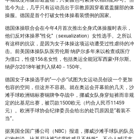
迄今为止，几乎只有运动员出于宗教原因穿着遮盖腿部的体
操服。德国是首个打破女性体操着装惯例的国家。
德国体操联合会在今年4月首次推出全身式体操服时表示，
他们反对体操界“性化”（sexualization）女性选手。之所以
有这样的抗议，是因为女子体操这项运动遭受过性虐待的冲
击。前美国体操队队医劳伦斯·纳萨尔多年来以检查或医疗
为借口，性侵156名女性，包括奥运全能冠军西蒙•拜尔斯。
纳萨尔2018年被判入狱40－150年。
德国女子体操选手的“一小步”试图为女运动员创设一个更加
包容的空间，但这并不容易。就在奥运会开幕前的几天，沙
滩手球欧洲锦标赛铜牌争夺战中，挪威女队身穿短裤而非规
定的比基尼出赛，被罚款1500欧元（约合人民币11459
元）。欧洲手球协会纪律委员会给出的处罚原因是“着装不
当”。
据美国全国广播公司（NBC）报道，挪威沙滩手球队的队员
们抱怨说，比基尼泳裤“过度性感且不舒服”。不少人喊话支