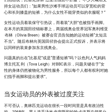
持女运动员们：“如果男性沙滩手球运动员可以穿宽松的背
心和长到膝盖的短裤，为什么女性不能穿类似的衣服呢？”
女性运动员着装保守引热议，而着装“大胆”也被指手画脚。
在本月的英国田径锦标赛上，两届残奥会世界冠军奥利维亚
·布林（Olivia Breen）被赛会官员告知她的运动短裤“太短且
不当”。随后布林向英国田径协会提出正式投诉，并表示将
以同样的装束参加东京残奥会。
问题真的出在“比基尼”或是“普通短裤”吗？以色列人气妈妈
博主托瓦·利（Tova Leigh）对BBC表示，问题关键在于“女
性的身体仍然被物化为男性服务，所以每个人都有权利对她
们指手画脚和提出要求”。
当女运动员的外表被过度关注
不可否认，奥林匹克运动在很长一段时间里是具有政治性
的。1968年，黑人选手汤米·史密斯和约翰·卡洛斯在领奖台