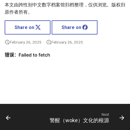
本文由跨性别中文数字档案馆归档整理，仅供浏览。版权归
原作者所有。
Share on
Share on
February 26, 2025
February 26, 2025
Next
警醒（woke）文化的根源