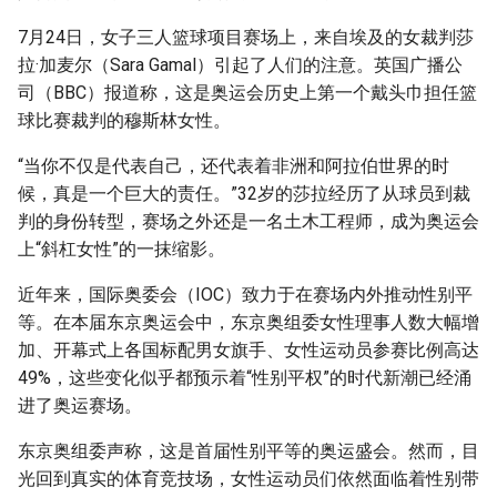
g
7月24日，女子三人篮球项目赛场上，来自埃及的女裁判莎
s
拉·加麦尔（Sara Gamal）引起了人们的注意。英国广播公
司（BBC）报道称，这是奥运会历史上第一个戴头巾担任篮
e
球比赛裁判的穆斯林女性。
a
“当你不仅是代表自己，还代表着非洲和阿拉伯世界的时
r
候，真是一个巨大的责任。”32岁的莎拉经历了从球员到裁
c
判的身份转型，赛场之外还是一名土木工程师，成为奥运会
上“斜杠女性”的一抹缩影。
h
近年来，国际奥委会（IOC）致力于在赛场内外推动性别平
等。在本届东京奥运会中，东京奥组委女性理事人数大幅增
加、开幕式上各国标配男女旗手、女性运动员参赛比例高达
49%，这些变化似乎都预示着“性别平权”的时代新潮已经涌
进了奥运赛场。
东京奥组委声称，这是首届性别平等的奥运盛会。然而，目
光回到真实的体育竞技场，女性运动员们依然面临着性别带