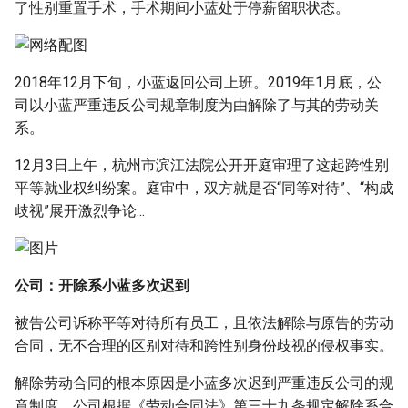
了性别重置手术，手术期间小蓝处于停薪留职状态。
g
s
e
2018年12月下旬，小蓝返回公司上班。2019年1月底，公
司以小蓝严重违反公司规章制度为由解除了与其的劳动关
a
系。
r
12月3日上午，杭州市滨江法院公开开庭审理了这起跨性别
c
平等就业权纠纷案。庭审中，双方就是否“同等对待”、“构成
h
歧视”展开激烈争论...
公司：开除系小蓝多次迟到
被告公司诉称平等对待所有员工，且依法解除与原告的劳动
合同，无不合理的区别对待和跨性别身份歧视的侵权事实。
解除劳动合同的根本原因是小蓝多次迟到严重违反公司的规
章制度。公司根据《劳动合同法》第三十九条规定解除系合