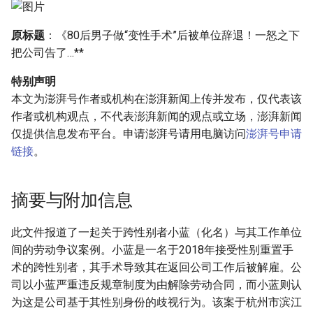
原标题
：《80后男子做“变性手术”后被单位辞退！一怒之下
把公司告了…**
特别声明
本文为澎湃号作者或机构在澎湃新闻上传并发布，仅代表该
作者或机构观点，不代表澎湃新闻的观点或立场，澎湃新闻
仅提供信息发布平台。申请澎湃号请用电脑访问
澎湃号申请
链接
。
摘要与附加信息
此文件报道了一起关于跨性别者小蓝（化名）与其工作单位
间的劳动争议案例。小蓝是一名于2018年接受性别重置手
术的跨性别者，其手术导致其在返回公司工作后被解雇。公
司以小蓝严重违反规章制度为由解除劳动合同，而小蓝则认
为这是公司基于其性别身份的歧视行为。该案于杭州市滨江