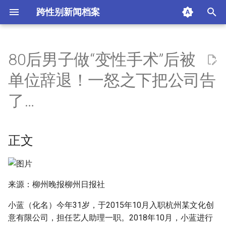
跨性别新闻档案
I
n
80后男子做“变性手术”后被
正文
i
单位辞退！一怒之下把公司告
t
摘要与附加信息
了…
i
附加信息 [Processed Page
a
Metadata]
正文
l
i
z
来源：柳州晚报柳州日报社
i
小蓝（化名）今年31岁，于2015年10月入职杭州某文化创
n
意有限公司，担任艺人助理一职。2018年10月，小蓝进行