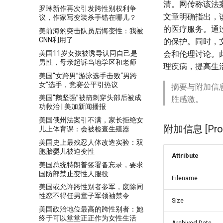
清。网传称该法
罗琳新作再次引发跨性别权利争
文章明确指出，
议，作家写变装杀手错在哪儿？
的医疗服务。通
美前海豹突击队员后悔变性：我被
CNN利用了
的保护。同时，
美国11岁女孩被诱导认同自己是
会和伦理讨论。
男性，母亲起诉当地学区和老师
理疾病，提高生
美国“女跨男”游泳选手击败“男跨
女”选手，竞赛公平引热议
摘要与附加信
美国“鹅坚强”被箭刺穿头部后被成
胜感激。
功救治 | 美加新闻播报
美国俄州法案引不满，家长拒绝女
附加信息 [Proce
儿上体育课：会被检查生殖器
美国史上最残忍人体改造实验：双
胞胎婴儿被迫变性
Attribute
美国总统特朗普签署备忘录，要求
国防部禁止变性人服役
Filename
美国或允许跨性别者参军，废除同
性恋不得任男童子军领袖禁令
Size
美国政治地位最高的跨性别者：她
终于可以堂堂正正作为女性生活
Archived Date