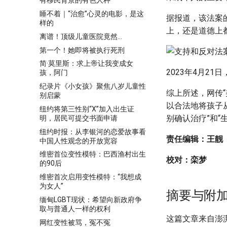
有移民背景的有色人种
睡不着｜“治愈”心灵的电影，是这
据报道，该法案
样的
上，还是道德上
离谱！顶级儿童医院竟然…
第一个！她即将被执行死刑
简·莫里斯：求上帝让我变成女
2023年4月2
孩，阿门
纪录片《小女孩》聚焦八岁儿童性
综上所述，网传“
别启蒙
以合法地将孩子
纽约将第三性别“X”加入出生证
别确认治疗”和“
明，居民可提交书面申请
纽约时报：从李银河的恋爱故事看
责任编辑：王靓
中国人性观念的开放宽容
维密首位变性模特：巴西渔村出生
校对：栾梦
的90后
维密首次启用变性模特：“我想成
为女人”
摘要与附
缅甸LGBT现状：希望向新政府争
取与普通人一样的权利
这篇文章来自澎
网红变性被骂，冤不冤