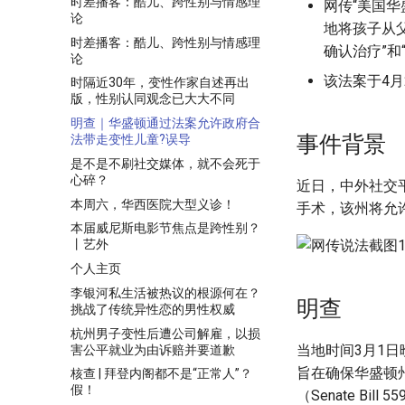
时差播客：酷儿、跨性别与情感理
网传“美国华
论
地将孩子从
时差播客：酷儿、跨性别与情感理
确认治疗”和
论
该法案于4
时隔近30年，变性作家自述再出
版，性别认同观念已大大不同
明查｜华盛顿通过法案允许政府合
事件背景
法带走变性儿童?误导
是不是不刷社交媒体，就不会死于
心碎？
近日，中外社交平
本周六，华西医院大型义诊！
手术，该州将允
本届威尼斯电影节焦点是跨性别？
丨艺外
个人主页
李银河私生活被热议的根源何在？
明查
挑战了传统异性恋的男性权威
杭州男子变性后遭公司解雇，以损
当地时间3月1日
害公平就业为由诉赔并要道歉
旨在确保华盛顿州
核查 | 拜登内阁都不是“正常人”？
假！
（Senate B