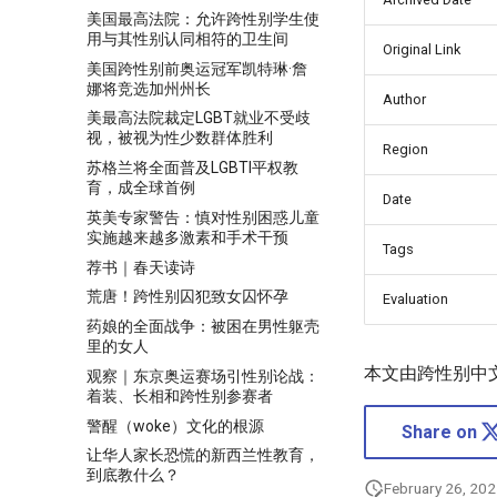
美国最高法院：允许跨性别学生使
用与其性别认同相符的卫生间
Original Link
美国跨性别前奥运冠军凯特琳·詹
娜将竞选加州州长
Author
美最高法院裁定LGBT就业不受歧
视，被视为性少数群体胜利
Region
苏格兰将全面普及LGBTI平权教
育，成全球首例
Date
英美专家警告：慎对性别困惑儿童
实施越来越多激素和手术干预
Tags
荐书｜春天读诗
荒唐！跨性别囚犯致女囚怀孕
Evaluation
药娘的全面战争：被困在男性躯壳
里的女人
本文由跨性别中
观察｜东京奥运赛场引性别论战：
着装、长相和跨性别参赛者
警醒（woke）文化的根源
Share on
让华人家长恐慌的新西兰性教育，
到底教什么？
February 26, 20