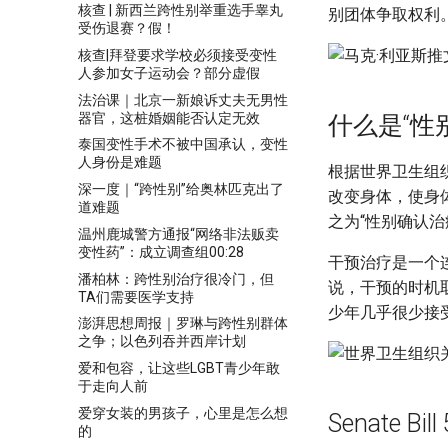
核查 | 新西兰跨性别举重选手睾丸
别团体争取权利
受伤退赛？假！
核查|拜登要求学校必须接受变性
人参加女子运动会？部分虚假
法治课｜北京一新娘诉丈夫无男性
器官，这桩婚姻能否认定无效
什么是“性
泰国变性手术不被中国承认，变性
人身份是难题
根据世界卫生组
深一度｜“跨性别”给奥林匹克出了
改变身体，使身
道难题
之为“性别确认治疗（ge
温州鹿城警方通报“网络非法贩卖
变性药”：成立调查组00:28
干预治疗是一个
潘柏林：跨性别治疗很冷门，但
说，干预的时机
TA们需要医学支持
少年几乎很少接
澎湃思想周报｜罗琳与跨性别群体
之争；以色列吞并西岸计划
爱和包容，让这些LGBT青少年敢
于走向人前
爱穿女装的男孩子，心里是怎么想
Senate 
的