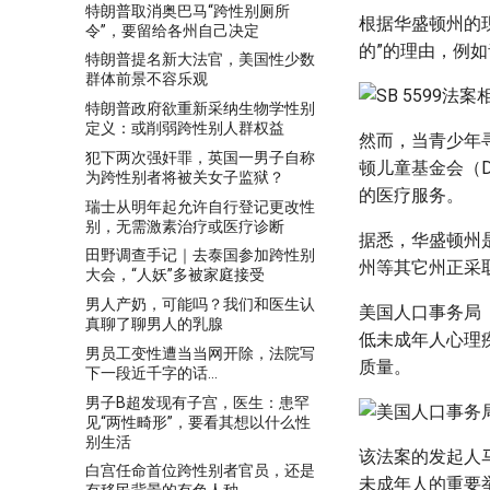
特朗普取消奥巴马“跨性别厕所
根据华盛顿州的
令”，要留给各州自己决定
的”的理由，例
特朗普提名新大法官，美国性少数
群体前景不容乐观
特朗普政府欲重新采纳生物学性别
定义：或削弱跨性别人群权益
然而，当青少年
犯下两次强奸罪，英国一男子自称
顿儿童基金会（Depa
为跨性别者将被关女子监狱？
的医疗服务。
瑞士从明年起允许自行登记更改性
别，无需激素治疗或医疗诊断
据悉，华盛顿州
田野调查手记｜去泰国参加跨性别
州等其它州正采
大会，“人妖”多被家庭接受
男人产奶，可能吗？我们和医生认
美国人口事务局（Of
真聊了聊男人的乳腺
低未成年人心理
男员工变性遭当当网开除，法院写
质量。
下一段近千字的话…
男子B超发现有子宫，医生：患罕
见“两性畸形”，要看其想以什么性
别生活
该法案的发起人
白宫任命首位跨性别者官员，还是
未成年人的重要