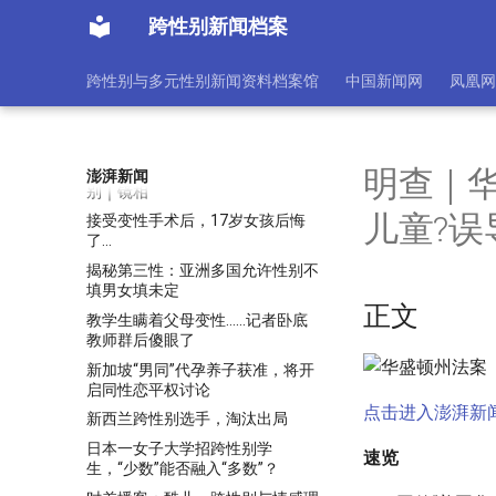
拜登提名跨性别医生担任卫生部助
跨性别新闻档案
理部长，创下历史
拜登撤销特朗普禁令，允许变性者
跨性别与多元性别新闻资料档案馆
中国新闻网
凤凰网
在美军服役
拜登政府颁布新政：保护同性恋和
跨性别者在医疗领域不受歧视
挣扎数十年，我要回归我本来的性
明查｜
澎湃新闻
别｜镜相
儿童?误
接受变性手术后，17岁女孩后悔
了…
揭秘第三性：亚洲多国允许性别不
填男女填未定
正文
教学生瞒着父母变性……记者卧底
教师群后傻眼了
新加坡“男同”代孕养子获准，将开
启同性恋平权讨论
点击进入澎湃新
新西兰跨性别选手，淘汰出局
日本一女子大学招跨性别学
速览
生，“少数”能否融入“多数”？