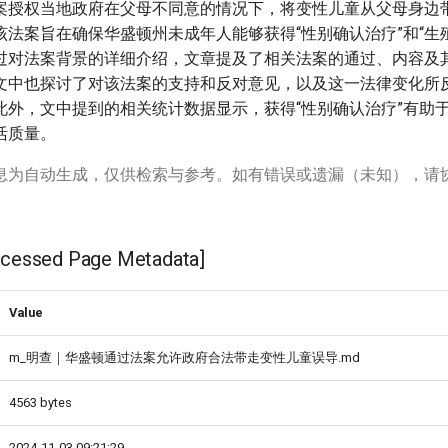
案授权当地政府在父母不同意的情况下，将变性儿童从父母身边
该法案旨在确保华盛顿州未成年人能够获得“性别确认治疗”和“生
过对法案背景的详细介绍，文章提及了相关法案的通过、内容及
文中也探讨了对该法案的支持和反对意见，以及这一法律变化所
此外，文中提到的相关统计数据显示，获得“性别确认治疗”有助
活质量。
息为自动生成，仅供检索与参考。如有错误或遗漏（未知），请
ssed Page Metadata]
Value
m_明查｜华盛顿通过法案允许政府合法带走变性儿童误导.md
4563 bytes
2024-11-03 09:21:29