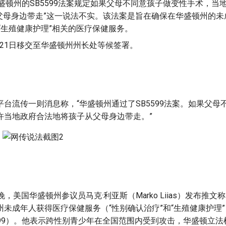
盛顿州的SB5599法案规定如果父母不同意孩子做变性手术，当
父母身边带走”这一说法不实。该法案是旨在确保在华盛顿州的未
“生殖健康护理”相关的医疗保健服务。
月21日移交至华盛顿州州长处等候签署。
台流传一则消息称，“华盛顿州通过了SB5599法案。如果父母
许当地政府合法地将孩子从父母身边带走。”
晚，美国华盛顿州参议员马克·利亚斯（Marko Liias）发布推
未成年人获得医疗保健服务（“性别确认治疗”和“生殖健康护理
ill 5599）。他表示跨性别青少年在全国范围内受到攻击，华盛顿