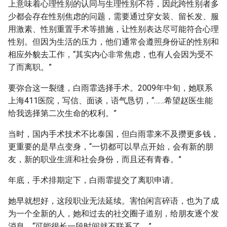
上意味着心理性别的认同与生理性别不符，因此跨性别者多
少都会存在性别焦虑的问题，需要通过穿女装、留长发、服
用激素、性别重置手术等措施，让性别表达尽可能符合心理
性别。但因为生活的压力，他们通常会遵照身份证的性别和
相应外貌去工作，“其实内心非常焦虑，也有人会因为受不
了而离职。”
要弥合这一裂缝，白雨霏选择手术。2009年中旬，她联系
上海411医院，写信、面谈，语气恳切，“……希望赵医生能
给我选择第二次生命的权利。”
当时，国内手术技术不比泰国，但白雨霏来不及攒更多钱，
更重要的是早点变身，“一切都可以早点开始，会有新的朋
友，新的职业生涯和社会身份，而且还有青春。”
年底，手术排期定下，白雨霏提交了离职申请。
她早就想好，这段职业无法延续。害怕闲言碎语，也为了成
为一个全新的人，她和过去的社交圈子道别，给朋友逐个发
消息，“可能很长一段时间就不联系了。”