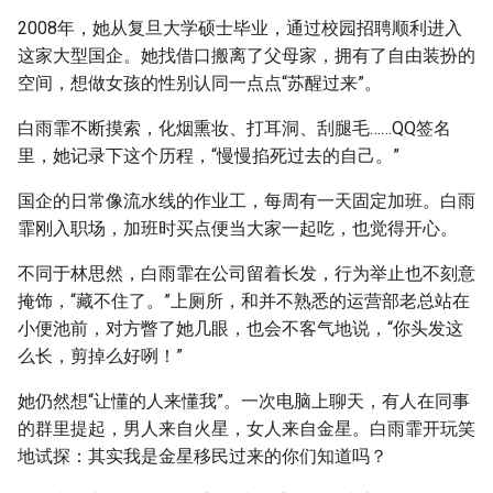
2008年，她从复旦大学硕士毕业，通过校园招聘顺利进入
这家大型国企。她找借口搬离了父母家，拥有了自由装扮的
空间，想做女孩的性别认同一点点“苏醒过来”。
白雨霏不断摸索，化烟熏妆、打耳洞、刮腿毛……QQ签名
里，她记录下这个历程，“慢慢掐死过去的自己。”
国企的日常像流水线的作业工，每周有一天固定加班。白雨
霏刚入职场，加班时买点便当大家一起吃，也觉得开心。
不同于林思然，白雨霏在公司留着长发，行为举止也不刻意
掩饰，“藏不住了。”上厕所，和并不熟悉的运营部老总站在
小便池前，对方瞥了她几眼，也会不客气地说，“你头发这
么长，剪掉么好咧！”
她仍然想“让懂的人来懂我”。一次电脑上聊天，有人在同事
的群里提起，男人来自火星，女人来自金星。白雨霏开玩笑
地试探：其实我是金星移民过来的你们知道吗？