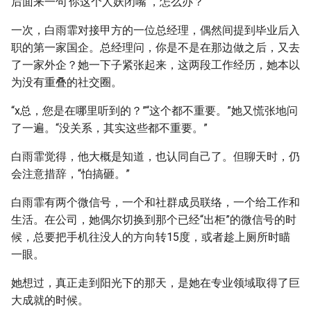
后面来一句‘你这个人妖闭嘴’，怎么办？”
一次，白雨霏对接甲方的一位总经理，偶然间提到毕业后入
职的第一家国企。总经理问，你是不是在那边做之后，又去
了一家外企？她一下子紧张起来，这两段工作经历，她本以
为没有重叠的社交圈。
“x总，您是在哪里听到的？”“这个都不重要。”她又慌张地问
了一遍。“没关系，其实这些都不重要。”
白雨霏觉得，他大概是知道，也认同自己了。但聊天时，仍
会注意措辞，“怕搞砸。”
白雨霏有两个微信号，一个和社群成员联络，一个给工作和
生活。在公司，她偶尔切换到那个已经“出柜”的微信号的时
候，总要把手机往没人的方向转15度，或者趁上厕所时瞄
一眼。
她想过，真正走到阳光下的那天，是她在专业领域取得了巨
大成就的时候。