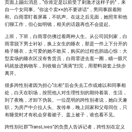
页面上蹦出消息，“你肯定是以前受了刺激才这样子的”，来
自一个女同事。“你这个卖××的不要讲话”，男同事跟着附
和。白雨霏盯着屏幕，不吭声。在这之后见面，她照常和他
们聊工作，但心如明镜，相关的话题再也不会提起。
上班，下班，白雨霏仿佛过着两种人生。从公司回到家，白
雨霏脱下男士衬衫，换上女生的睡衣，那是一件上下分开的
格子睡衣，太可爱的她不敢买，购买的过程也胆战心惊：大
型卖场的睡衣区没有售货员，白雨霏进去逛一圈，瞄一眼尺
码就放进购物车，到收银台“滴滴”扫完，用塑料袋套上快步
离开。
很多跨性别者因为担心“出柜”后会失去工作或难以和同事相
处，白天在职场，按照他人对生理性别的期待着装、生活，
到了夜晚，才卸下伪装。一位昆明的跨性别者说，她白天兼
职，为房产中介拉人头、发传单，晚上回家和父母同住，只
有睡觉时才有机会穿着裙子。盖上被子，谁也看不见。
跨性别社群“TransLives”的负责人告诉记者，跨性别在定义