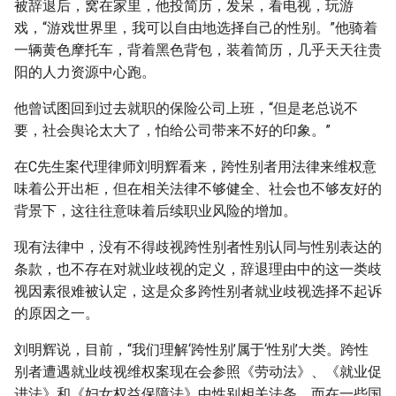
被辞退后，窝在家里，他投简历，发呆，看电视，玩游
戏，“游戏世界里，我可以自由地选择自己的性别。”他骑着
一辆黄色摩托车，背着黑色背包，装着简历，几乎天天往贵
阳的人力资源中心跑。
他曾试图回到过去就职的保险公司上班，“但是老总说不
要，社会舆论太大了，怕给公司带来不好的印象。”
在C先生案代理律师刘明辉看来，跨性别者用法律来维权意
味着公开出柜，但在相关法律不够健全、社会也不够友好的
背景下，这往往意味着后续职业风险的增加。
现有法律中，没有不得歧视跨性别者性别认同与性别表达的
条款，也不存在对就业歧视的定义，辞退理由中的这一类歧
视因素很难被认定，这是众多跨性别者就业歧视选择不起诉
的原因之一。
刘明辉说，目前，“我们理解‘跨性别’属于‘性别’大类。跨性
别者遭遇就业歧视维权案现在会参照《劳动法》、《就业促
进法》和《妇女权益保障法》中性别相关法条。而在一些国