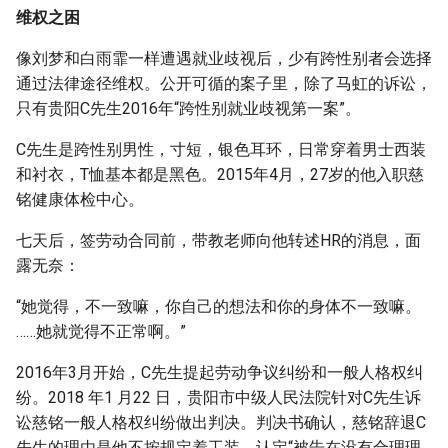
维权之困
像刘梦和白雨霏一样遭遇就业歧视后，少有跨性别者会选择
通过法律途径维权。公开可循的案子里，除了马虹的诉讼，
只有贵阳C先生2016年“跨性别就业歧视第一案”。
C先生是跨性别男性，寸短，银色耳环，日常穿着男士西装
和衬衣，T恤基本都是黑色。2015年4月，27岁的他入职慈
铭健康体检中心。
七天后，签劳动合同前，带教老师向他转述HR的消息，面
露无奈：
“她觉得，不一致嘛，你自己的想法和你的身体不一致嘛。
……她就觉得不正常啊。”
2016年3月开始，C先生提起劳动争议纠纷和一般人格权纠
纷。2018 年1 月22 日，贵阳市中级人民法院针对C先生诉
讼慈铭一般人格权纠纷做出判决。判决书确认，慈铭辞退C
先生的理由是他不按规定着工装，认定“被告在没有合理理