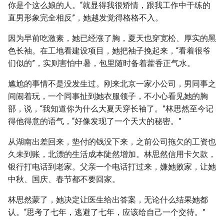
你是个这么娘的人。“就显得我很矫情，跟我工作中干练的
直男形象完全相反”，她越发觉得格格不入。
因为早前吃激素，她已经涨了胸，夏天也穿宽松、厚实的黑
色长袖。在工地看建设项目，她把袖子挽起来，“看着很爷
们似的”，实则害怕中暑，包里随时备着藿香正气水。
尴尬的事情不是没发生过。刚来北京一家小公司，男同事之
间闹着玩，一个同事扯到她衣服领子，不小心看见她的胸
部，说，“我知道你为什么大夏天穿长袖了。”林思然至今记
得他得意的语气，“好像发现了一个天大的秘密。”
从湖南出差回来，垫付的钱没下来，之前公司拖欠的工资也
久未到账，北漂的生活成本陡然增加。林思然信用卡欠款，
银行打电话到老家。父亲一个电话打过来，嫌她败家，让她
中秋、国庆、春节都不要回家。
林思然蒙了，她决定让医生给出答案，无论什么结果她都
认。“思考了七年，逃避了七年，应该给自己一个交待。”