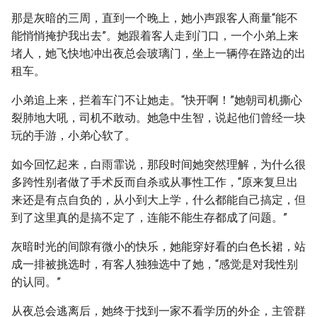
那是灰暗的三周，直到一个晚上，她小声跟客人商量“能不
能悄悄掩护我出去”。她跟着客人走到门口，一个小弟上来
堵人，她飞快地冲出夜总会玻璃门，坐上一辆停在路边的出
租车。
小弟追上来，拦着车门不让她走。“快开啊！”她朝司机撕心
裂肺地大吼，司机不敢动。她急中生智，说起他们曾经一块
玩的手游，小弟心软了。
如今回忆起来，白雨霏说，那段时间她突然理解，为什么很
多跨性别者做了手术反而自杀或从事性工作，“原来复旦出
来还是有点自负的，从小到大上学，什么都能自己搞定，但
到了这里真的是搞不定了，连能不能生存都成了问题。”
灰暗时光的间隙有微小的快乐，她能穿好看的白色长裙，站
成一排被挑选时，有客人独独选中了她，“感觉是对我性别
的认同。”
从夜总会逃离后，她终于找到一家不看学历的外企，主管群