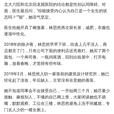
北大六院和北京回龙观医院的结论都是性别认同障碍。对
面，医生最后问，“你能接受内心认为自己是一个女生的状
态吗？”“能”，她语气坚定。
医生给她开具了雌激素，林思然再次留长发，减肥，衣服也
逐渐中性化。
2018年的除夕夜，林思然早早下班，街道上几乎没人，商
店都关了门，只有公司下面的便利店还亮着灯。她买了两个
面包、一个寿司卷、一瓶鸡尾酒，回到出租屋中，打开电
脑，放着春晚，才觉得有些年味。
2019年3月，林思然入职一家靠前的建筑设计研究所，她已
经化起了淡妆，年后缺人，主管没有在意她的着装。
她不知道同事会不会接受自己，一开始两三个月，她尽量少
接触、麻烦别人，不懂的自己网上查，大家闲谈她也不插
嘴，默默观察。工位在三楼，林思然避免上洗手间尴尬，专
门去人少的一楼女厕上。