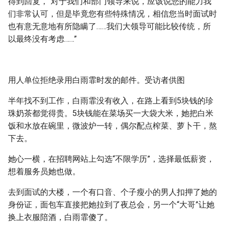
得到回复，“对于我们和部门领导来说，应该说您的能力我
们非常认可，但是毕竟您有些特殊情况，相信您当时面试时
也有意无意地有所隐瞒了……我们大领导可能比较传统，所
以最终没有考虑……”
用人单位拒绝录用白雨霏时发的邮件。受访者供图
半年找不到工作，白雨霏没有收入，在路上看到5块钱的珍
珠奶茶都觉得贵。5块钱能在菜场买一大袋大米，她把白米
饭和水放在碗里，微波炉一转，偶尔配点榨菜、萝卜干，熬
下去。
她心一横，在招聘网站上勾选“不限学历”，选择最低薪资，
想着服务员她也做。
去到面试的大楼，一个有口音、个子瘦小的男人扣押了她的
身份证，面包车直接把她拉到了夜总会，另一个“大哥”让她
换上衣服陪酒，白雨霏傻了。