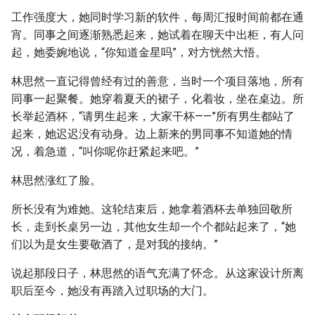
工作强度大，她同时学习新的软件，每周汇报时间前都在通
宵。同事之间逐渐熟悉起来，她试着在聊天中出柜，有人问
起，她委婉地说，“你知道金星吗”，对方恍然大悟。
林思然一直记得曾经有过的善意，当时一个项目落地，所有
同事一起聚餐。她穿着夏天的裙子，化着妆，坐在桌边。所
长举起酒杯，“请男生起来，大家干杯——”所有男生都站了
起来，她迟迟没有动身。边上新来的男同事不知道她的情
况，着急道，“叫你呢你赶紧起来吧。”
林思然涨红了脸。
所长没有为难她。这轮结束后，她拿着酒杯去单独回敬所
长，走到长桌另一边，其他女生却一个个都站起来了，“她
们以为是女生要敬酒了，是对我的接纳。”
说起那段日子，林思然的语气充满了怀念。从这家设计所离
职后至今，她没有再踏入过职场的大门。