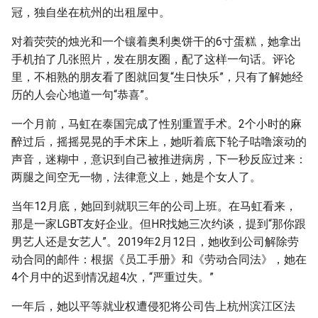
s
冠，独自坐在杭州的出租屋中。
e
对着荧荧的烛光和一个镶着奥利奥饼干的6寸蛋糕，她拿出
手机拍了几张照片，发在朋友圈，配了这样一句话。评论
a
里，不相熟的朋友看了图就回复“生日快乐”，只有了解她经
r
历的人会心地道一句“恭喜”。
c
一个月前，马虹在泰国完成了性别重置手术。2个小时的麻
h
醉过后，摇摇晃晃的手术床上，她听着底下轮子咕噜滚动的
声音，迷糊中，意识到自己被推进病房，下一秒反应过来：
i
两腿之间空无一物，法律意义上，她是个女人了。
n
当年12月底，她回到就职三年的公司上班。在马虹看来，
g
那是一家LGBT友好企业。但HR找她三次约谈，提到“那你跟
男艺人还是女艺人”。2019年2月12日，她收到公司解除劳
动合同的邮件：根据《员工手册》和《劳动合同法》，她在
4个月中的迟到情况超4次，“严重过失。”
一年后，她以平等就业权遭侵犯将公司告上杭州滨江区法