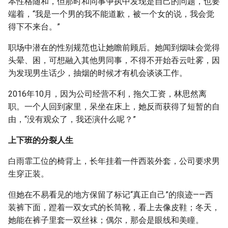
本性格随和，但那时和同事争执中发现是自己的问题，也要
端着，“我是一个男的我不能道歉，被一个女的说，我会觉
得下不来台。”
职场中潜在的性别规范也让她瞻前顾后。她闻到烟味会觉得
头晕、困，可想融入其他男同事，不得不开始吞云吐雾，因
为发现男生话少，抽烟的时候才有机会谈谈工作。
2016年10月，因为公司经营不利，拖欠工资，林思然离
职。一个人回到家里，呆坐在床上，她反而获得了短暂的自
由，“没有观众了，我还演什么呢？”
上下班的分裂人生
白雨霏工位的椅背上，长年挂着一件西装外套，公司要求男
生穿正装。
但她在不易看见的地方保留了标记“真正自己”的痕迹——西
装裤下面，蹬着一双女式的长筒靴，看上去像皮鞋；冬天，
她能在裤子里套一双丝袜；偶尔，那会是眼线和美瞳。