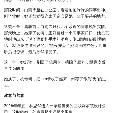
那段时间，白雨霏坐在办公室，看着忙忙碌碌的同事出神。
刚毕业时，她还曾觉得这家国企会是她一辈子要待的地方。
终究不舍，离职前，白雨霏只和几个亲近的同事说出实情。
那天晚上，她穿了女装，正好路过一个同事家门口，她忐忑
地叫他出来，说了离职和手术的消息，“以后他们想到我的
话，就说我过得挺好的。”黑夜掩盖了她惆怅的神色，同事
听后很惊讶，最后欣然接受了。
这一年，她27岁，刷爆了信用卡，摘除了睾丸，阴囊皮瓣
再造为阴道。
她换了手机号码，把sim卡收了起来，封存了作为“男”的过
去。
敌意与善意
2016年年底，林思然进入一家销售类的互联网家装设计公
司，这时的她，外表看起来还是个男生。