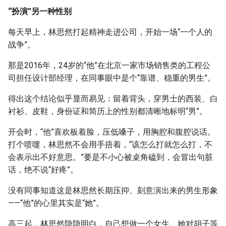
“扮演”另一种性别
每天早上，林思然打起精神走进公司，开始一场“一个人的
战争”。
那是2016年，24岁的“他”在北京一家市场销售类的工程公
司担任设计部经理，在同事眼中是个“靠谱、稳重的男生”。
得出这个结论似乎显而易见：留着背头，穿男士的西装、白
衬衫、皮鞋，身份证和简历上的性别都清晰地标明“男”。
开会时，“他”喜欢板着脸，压低嗓子，用胸腔和腹腔说话。
打个喷嚏，林思然不会用手捂着，“该怎么打就怎么打，不
会表示出不好意思。”要是不小心被桌角磕到，会冒出句脏
话，绝不说“好疼”。
没有同事知道这是林思然长期压抑、刻意演出来的男生形象
——“他”的心里其实是“她”。
高三起，林思然隐隐明白，自己想做一个女生。她对胡子等