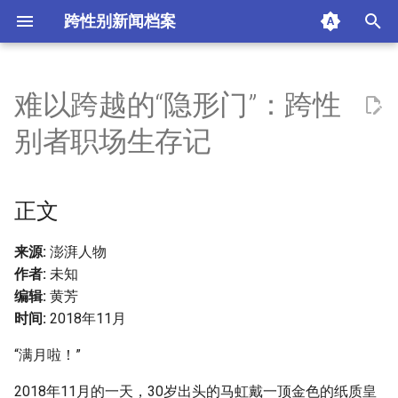
跨性别新闻档案
T
y
难以跨越的“隐形门”：跨性
正文
p
别者职场生存记
e
摘要与附加信息
t
正文
附加信息 [Processed Page
o
Metadata]
s
来源:
澎湃人物
作者:
未知
t
编辑:
黄芳
a
时间:
2018年11月
r
“满月啦！”
t
2018年11月的一天，30岁出头的马虹戴一顶金色的纸质皇