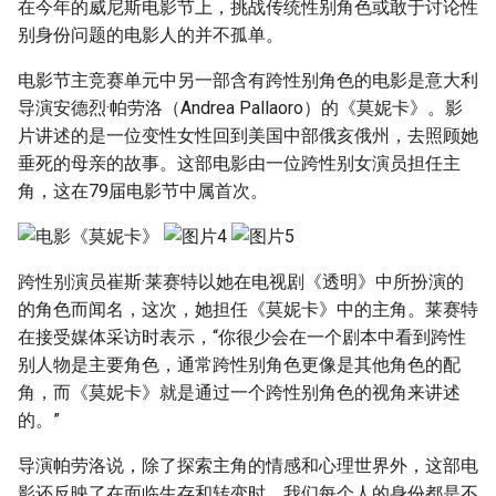
在今年的威尼斯电影节上，挑战传统性别角色或敢于讨论性
别身份问题的电影人的并不孤单。
电影节主竞赛单元中另一部含有跨性别角色的电影是意大利
导演安德烈·帕劳洛（Andrea Pallaoro）的《莫妮卡》。影
片讲述的是一位变性女性回到美国中部俄亥俄州，去照顾她
垂死的母亲的故事。这部电影由一位跨性别女演员担任主
角，这在79届电影节中属首次。
跨性别演员崔斯·莱赛特以她在电视剧《透明》中所扮演的
的角色而闻名，这次，她担任《莫妮卡》中的主角。莱赛特
在接受媒体采访时表示，“你很少会在一个剧本中看到跨性
别人物是主要角色，通常跨性别角色更像是其他角色的配
角，而《莫妮卡》就是通过一个跨性别角色的视角来讲述
的。”
导演帕劳洛说，除了探索主角的情感和心理世界外，这部电
影还反映了在面临生存和转变时，我们每个人的身份都是不