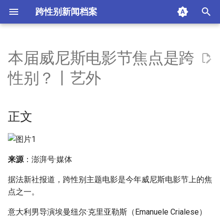
跨性别新闻档案
I
n
本届威尼斯电影节焦点是跨
正文
i
性别？丨艺外
t
摘要与附加信息
i
正文
附加信息 [Processed Page
a
Metadata]
l
i
来源
：澎湃号·媒体
z
据法新社报道，跨性别主题电影是今年威尼斯电影节上的焦
点之一。
i
n
意大利男导演埃曼纽尔·克里亚勒斯（Emanuele Crialese）