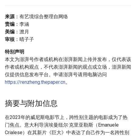
来源
：有艺境综合整理自网络
责编
：李涵
美编
：澹月
审核
：晴子子
特别声明
本文为澎湃号作者或机构在澎湃新闻上传并发布，仅代表该
作者或机构观点，不代表澎湃新闻的观点或立场，澎湃新闻
仅提供信息发布平台。申请澎湃号请用电脑访问
https://renzheng.thepaper.cn
。
摘要与附加信息
在2023年的威尼斯电影节上，跨性别主题的电影成为了热
门焦点。意大利导演埃曼纽尔·克里亚勒斯（Emanuele
Crialese）在其新片《巨大》中表达了自己作为一名跨性别