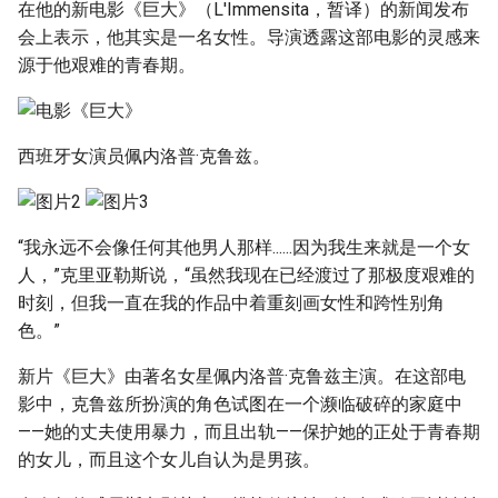
在他的新电影《巨大》（L'Immensita，暂译）的新闻发布
g
会上表示，他其实是一名女性。导演透露这部电影的灵感来
s
源于他艰难的青春期。
e
a
西班牙女演员佩内洛普·克鲁兹。
r
c
“我永远不会像任何其他男人那样......因为我生来就是一个女
h
人，”克里亚勒斯说，“虽然我现在已经渡过了那极度艰难的
时刻，但我一直在我的作品中着重刻画女性和跨性别角
色。”
新片《巨大》由著名女星佩内洛普·克鲁兹主演。在这部电
影中，克鲁兹所扮演的角色试图在一个濒临破碎的家庭中
——她的丈夫使用暴力，而且出轨——保护她的正处于青春期
的女儿，而且这个女儿自认为是男孩。