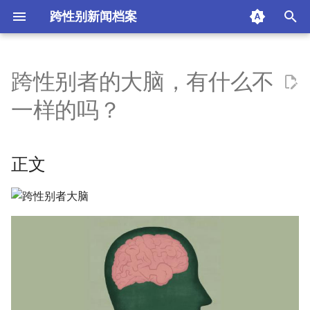
跨性别新闻档案
I
n
跨性别者的大脑，有什么不
正文
i
一样的吗？
t
摘要与附加信息
i
正文
附加信息 [Processed Page
a
Metadata]
l
i
z
i
n