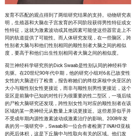
发育不匹配的观点得到了两组研究结果的支持。动物研究表
明，生殖器和大脑在子宫发育的不同阶段获得男性特征或女
性特征，这就为激素波动或其他因素可能使这些器官走上不
同的轨道提供了可能性。而人体研究发现，在一些脑区，跨
性别者大脑与和他们性别相同的顺性别者大脑之间的相似
度，要高于和他们出生性别相同者大脑之间的相似度。
荷兰神经科学研究所的Dick Swaab是性别认同的神经科学
先驱。在20世纪90年代中期，他的研究小组对6名已故变性
女性的大脑进行了检查，报告称她们的终纹床核中央亚区的
大小与顺性别女性更接近，而非与顺性别男性更接近，这个
亚区是前脑中已知的对性行为很重要的性二型区，一项后续
的尸检大脑研究还发现，跨性别女性与对应的顺性别者在该
区域的某一类神经元从数量上来说更接近。这些差异似乎并
不受成年期内源性激素波动或激素治疗的影响。2008年发
表的另一项研究中，Swaab和一位合作者检测了INAH3亚核
的死后体积，这是下丘脑中与性取向有关的区域。他们发