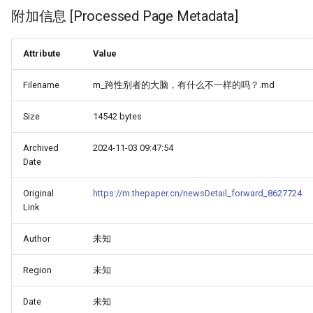
附加信息 [Processed Page Metadata]
Attribute
Value
Filename
m_跨性别者的大脑，有什么不一样的吗？.md
Size
14542 bytes
Archived
2024-11-03 09:47:54
Date
Original
https://m.thepaper.cn/newsDetail_forward_8627724
Link
Author
未知
Region
未知
Date
未知