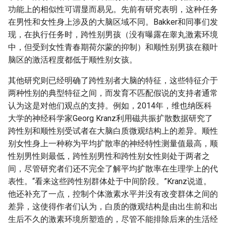
功能上的相似性可谓显而易见。先前有研究表明，这种任务
在男性和女性身上涉及的大脑区域不同。Bakker和同事们发
现，在执行任务时，跨性别男孩（没有曝露在睾丸激素环境
中，但受到女性青春期荷尔蒙的抑制）和顺性别男孩在额叶
脑区的激活程度都低于顺性别女孩。
其他研究则已经明确了跨性别者大脑的特征，这些特征介于
两种性别的典型特征之间，而发育不匹配假说的支持者通常
认为这是对他们观点的支持。例如，2014年，维也纳医科
大学的神经科学家Georg Kranz利用磁共振扩散数据研究了
跨性别和顺性别受试者在大脑白质微观结构上的差异。顺性
别女性身上一种称为平均扩散率的神经特性测量值最高，顺
性别男性则最低，跨性别男性和跨性别女性则处于两者之
间，尽管研究者们还不完全了解平均扩散率在生理学上的代
表性。“看来这些跨性别群体处于中间阶段。”Kranz说道。
他还补充了一点，控制个体激素水平并没有改变群体之间的
差异，这使得作者们认为，白质的微观结构是由出生前和出
生后不久的激素环境所塑造的，尽管不能排除后来的生活经