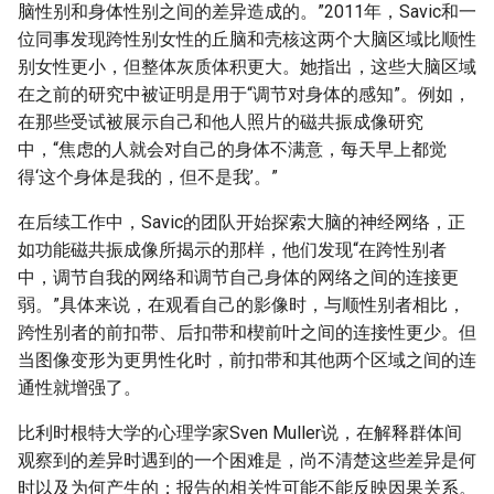
脑性别和身体性别之间的差异造成的。”2011年，Savic和一
位同事发现跨性别女性的丘脑和壳核这两个大脑区域比顺性
别女性更小，但整体灰质体积更大。她指出，这些大脑区域
在之前的研究中被证明是用于“调节对身体的感知”。例如，
在那些受试被展示自己和他人照片的磁共振成像研究
中，“焦虑的人就会对自己的身体不满意，每天早上都觉
得‘这个身体是我的，但不是我’。”
在后续工作中，Savic的团队开始探索大脑的神经网络，正
如功能磁共振成像所揭示的那样，他们发现“在跨性别者
中，调节自我的网络和调节自己身体的网络之间的连接更
弱。”具体来说，在观看自己的影像时，与顺性别者相比，
跨性别者的前扣带、后扣带和楔前叶之间的连接性更少。但
当图像变形为更男性化时，前扣带和其他两个区域之间的连
通性就增强了。
比利时根特大学的心理学家Sven Muller说，在解释群体间
观察到的差异时遇到的一个困难是，尚不清楚这些差异是何
时以及为何产生的；报告的相关性可能不能反映因果关系。