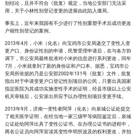
别结论，且并不符合《批复》规定，当地公安部门无法采
g
用，关于小林性别登记变更的进展由此陷入僵局。
s
事实上，近年来我国有不少进行了性别重塑手术后成功更改
e
户籍性别登记的案例。
a
2013年4月，小米（化名）向宝鸡市公安局递交了变性人变
r
更户口、身份证性别的申请，民警受理申请后，在与各方协
调下，市公安局最终批准对小米的信息进行系列更改，同年
c
7月，小米就拿到了新的身份证和户口本。据悉，宝鸡市公
h
安局所依据的乃是公安部2002年131号《批复》文件，批复
指出对于申请变更户口登记性别项目的公民，只要出具国家
指定医院为其成功实施变性手术的证明，经县市级以上公安
机关审核后，公安派出所应予以办理性别项目变更手续。
2013年9月，济南一变性者阿萍（化名）向泉城公证处提交
了相关医学证明，在经当地一家三级甲等病院鉴定后，泉城
公证处给阿萍出具了变性公证书。在办理公证书的进程中，
两名公证员向阿萍宣读其变性申明所波及的权利更改，并拍