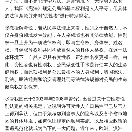
学方法，而不是心理学方法。通常情况下，无论男人或女
人，我国《宪法》规定公民的基本权利是人人平等，但具体
的法律条款并未对“变性者”进行特别规定。
张教授解释说，若从民事法理上来看，性别之于自然人，不
仅在身份领域发生效能，在人格领域也有其法律效能。性别
权一旦上升为一项法律权利，即与生命权、身体权、姓名
权、肖像权等权利共同构成自然人的具体人格权。在这一法
律环境下，自然人即具有变性权，正如姓名变更权一样。由
此，变性者也有性别权，公民做变性手术是行使本人的生命
健康权，而此项权利是公民最根本的人身权利，我国宪法、
刑法、民法通则和治安管理处罚等法律法规都对公民的生命
健康权加以保护。
尽管我国已于2002年与2008年曾分别出台过关于变性者性
别认定的相关规定，这说明许可变性人户口易性早已从官方
上得到承认，但由于须考虑到当事人的隐私以及各个省市地
区的具体环境，如何保证规定的顺利实施、以及相应政策的
普遍规范化就成为当下的一大问题。近年来，欧洲、澳洲、