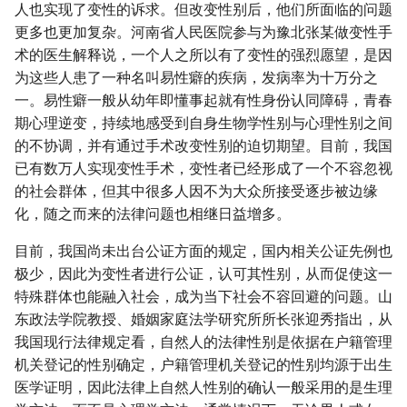
人也实现了变性的诉求。但改变性别后，他们所面临的问题
更多也更加复杂。河南省人民医院参与为豫北张某做变性手
术的医生解释说，一个人之所以有了变性的强烈愿望，是因
为这些人患了一种名叫易性癖的疾病，发病率为十万分之
一。易性癖一般从幼年即懂事起就有性身份认同障碍，青春
期心理逆变，持续地感受到自身生物学性别与心理性别之间
的不协调，并有通过手术改变性别的迫切期望。目前，我国
已有数万人实现变性手术，变性者已经形成了一个不容忽视
的社会群体，但其中很多人因不为大众所接受逐步被边缘
化，随之而来的法律问题也相继日益增多。
目前，我国尚未出台公证方面的规定，国内相关公证先例也
极少，因此为变性者进行公证，认可其性别，从而促使这一
特殊群体也能融入社会，成为当下社会不容回避的问题。山
东政法学院教授、婚姻家庭法学研究所所长张迎秀指出，从
我国现行法律规定看，自然人的法律性别是依据在户籍管理
机关登记的性别确定，户籍管理机关登记的性别均源于出生
医学证明，因此法律上自然人性别的确认一般采用的是生理