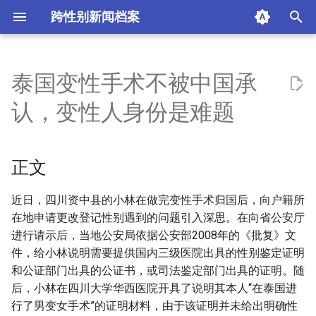
跨性别新闻档案
I
n
泰国变性手术不被中国承
正文
i
认，变性人身份是难题
t
摘要与附加信息
i
正文
附加信息 [Processed Page
a
Metadata]
l
近日，四川资中县的小林在做完变性手术归国后，向户籍所
在地申请更改登记性别遇到的问题引入深思。在向省公安厅
i
进行请示后，当地公安局依据公安部2008年的《批复》文
z
件，给小林说明需要提供国内三级医院出具的性别鉴定证明
和公证部门出具的公证书，或司法鉴定部门出具的证明。随
i
后，小林在四川大学华西医院开具了说明其本人“在泰国进
n
行了男变女手术”的证明材料，由于该证明并未给出明确性