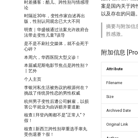
时差播客：酷儿、跨性别与情感理
案是国内关于跨
论
以及存在的问题
时隔近30年，变性作家自述再出
版，性别认同观念已大大不同
摘要与附加信
明查｜华盛顿通过法案允许政府合
胜感激。
法带走变性儿童?误导
是不是不刷社交媒体，就不会死于
心碎？
附加信息 [Proce
本周六，华西医院大型义诊！
本届威尼斯电影节焦点是跨性别？
Attribute
丨艺外
个人主页
Filename
李银河私生活被热议的根源何在？
挑战了传统异性恋的男性权威
Size
杭州男子变性后遭公司解雇，以损
害公平就业为由诉赔并要道歉
Archived Date
核查 | 拜登内阁都不是“正常人”？
假！
Original Link
核查 | 新西兰跨性别举重选手睾丸
受伤退赛？假！