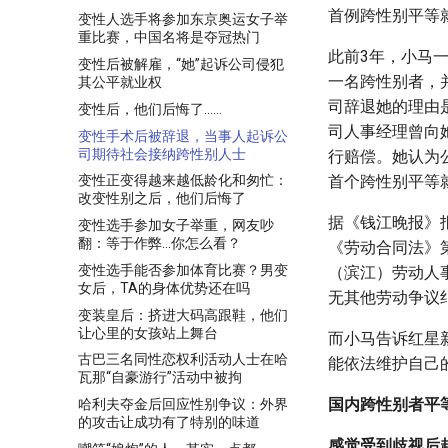
首例跨性别平等就
变性人选手将参加东京奥运女子举
重比赛，中国名将是夺冠热门
此前3年，小马
变性后被解雇，“她”起诉公司侵犯
一名跨性别者，
其公平就业权
司辞退她的理由
变性后，他们后悔了......
司人事经理曾向
变性手术后被辞退，当事人起诉公
司期待社会接纳跨性别人士
行赔偿。她认为
首个跨性别平等
变性正变得越来越低龄化和匆忙：
改变性别之后，他们后悔了
据《钱江晚报》
变性选手参加女子举重，网友吵
翻：等于作弊…你怎么看？
《劳动合同法》
变性选手能否参加体育比赛？男变
（滨江）劳动人
女后，TA的身体优势还在吗
无其他劳动争议
变装皇后：挤进大码高跟鞋，他们
让心里的女孩站上舞台
而小马告诉红星
古巴三名同性恋权利活动人士在哈
能依法维护自己
瓦那“自豪游行”活动中被拘
国内跨性别者平
哈利夫夺金后回应性别争议：外界
的攻击让成功有了特别的味道
感觉受到歧视后