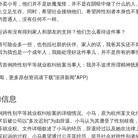
外卖小哥，他们并不是妖魔鬼怪，并不是在阴暗中做了什么的人
上立足生存。同时，希望社会接纳他们。希望跨性别者本身也不
的普通人，没有任何不一样。
起诉有没有得到家人和朋友的支持？他们怎么看待这件事？
持可能会多一些，也包括社群的伙伴。家人的话，我爸其实还不
因为我也是一个成年人，我能处理好这件事儿，并不是所有的事
话首例跨性别平等就业权纠纷案当事人：我并不追求所谓精神抚
闻，更多原创资讯请下载“澎湃新闻”APP)
加信息
例跨性别平等就业权纠纷案的详细情况。小马，原为杭州某文化
术后被公司以“多次迟到”为由辞退。小马认为其遭受了性别歧视
等就业权。文件详细叙述了小马的经历，辞退经过以及她在法律
院起诉的过程。小马希望通过公开其经历，提升社会对跨性别者