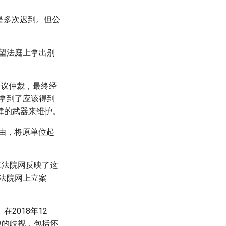
是多次迟到。但公
望法庭上拿出别
争议仲裁，最终经
她拿到了应该得到
律的武器来维护。
为由，将原单位起
江法院网反映了这
法院网上立案
2018年12
中的歧视，包括怀