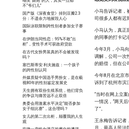
嘲笑“娘炮”的人，其实一点都
不“爷们儿”
小马告诉记者，被
国产版《深夜食堂》掉到豆瓣2.3
司很多人都有迟
分：不遗余力地摧毁人心
国际泳联限制跨性别者参加女子赛
小马认为，真正
事
的同事的打卡记
在伊朗当同性恋：95%不敢“出
柜”，变性手术可获政府贷款
今年3月，小马
在古代女扮男装真的不会被发现
调解，公司一次
吗？
的赔偿，但在公
塞巴斯蒂安·利夫施兹：一个孩子
的跨性别认同
今年8月在北京
外媒质疑中国选手男扮女，是在藐
诉到了杭州市滨
视80年的性别鉴定发展史
天生拥有双份生殖系统，他们背负
“当时在网上立
的争议与痛苦远不止双倍
一情况，“两天
奥委会用激素水平决定“能否参加
了”。
女子组比赛”，这合理吗？
女儿的第二次出柜，颠覆我的人生
王永梅告诉记者
观
月，最高人民法