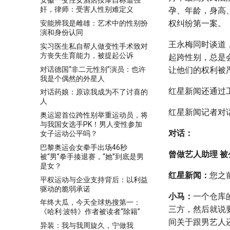
安徽一变性女酒店按摩自称遭强
奸，律师：受害人性别难定义
孕、年龄，身高
权纠纷第一案。
安能辨我是雌雄：艺术中的性别扮
演和身份认同
王永梅同时谈道
实习医生私自帮人做变性手术致对
方丧失生育能力，被提起公诉
起跨性别，总是
对话德国“非二元性别”演员：也许
让他们的权利被
我是个偶然的外星人
红星新闻还通过
对话药娘：原谅我成为不了讨喜的
人
红星新闻记者对
奥运迎首位跨性别举重运动员，将
与我国女选手PK！男人变性参加
对话：
女子运动公平吗？
巴黎奥运会女拳手出场46秒
曾做艺人助理 被
被“男”拳手揍退赛，“她”到底是男
是女？
红星新闻：
您之
平权运动与企业支持背后：以利益
驱动的脆弱承诺
小马：
一个仓库
年终大瓜，今天全球热搜第一：
三方，然后就说
《哈利·波特》作者被读者“除籍”
间关于跟男艺人
异装：我与我周旋久，宁做我