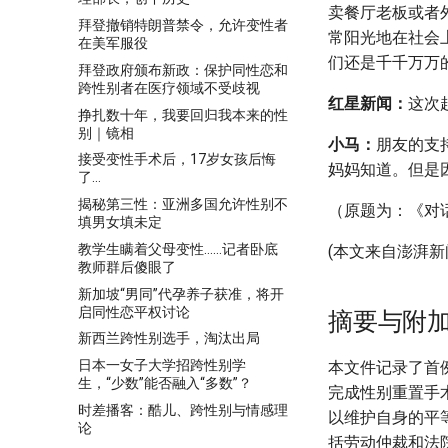
卖餐厅老板或者
拜登撤销特朗普禁令，允许变性者
常阳光地在社会
在美军服役
们还是千千万万
拜登政府颁布新政：保护同性恋和
跨性别者在医疗领域不受歧视
红星新闻：
这次
挣扎数十年，我要回归我本来的性
别｜镜相
小马：
朋友的支
接受变性手术后，17岁女孩后悔
妈妈知道。但是
了…
揭秘第三性：亚洲多国允许性别不
（原题为：《对
填男女填未定
教学生瞒着父母变性……记者卧底
(本文来自澎湃新
教师群后傻眼了
新加坡“男同”代孕养子获准，将开
启同性恋平权讨论
摘要与附
新西兰跨性别选手，淘汰出局
日本一女子大学招跨性别学
本文件记录了首
生，“少数”能否融入“多数”？
完成性别重置手
时差播客：酷儿、跨性别与情感理
以维护自身的平
论
括劳动仲裁和法