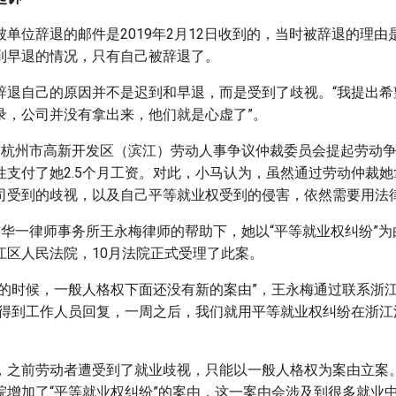
单位辞退的邮件是2019年2月12日收到的，当时被辞退的理由
到早退的情况，只有自己被辞退了。
辞退自己的原因并不是迟到和早退，而是受到了歧视。“我提出希
录，公司并没有拿出来，他们就是心虚了”。
向杭州市高新开发区（滨江）劳动人事争议仲裁委员会提起劳动
性支付了她2.5个月工资。对此，小马认为，虽然通过劳动仲裁
司受到的歧视，以及自己平等就业权受到的侵害，依然需要用法
市华一律师事务所王永梅律师的帮助下，她以“平等就业权纠纷”
江区人民法院，10月法院正式受理了此案。
案的时候，一般人格权下面还没有新的案由”，王永梅通过联系浙
后得到工作人员回复，一周之后，我们就用平等就业权纠纷在浙江
，之前劳动者遭受到了就业歧视，只能以一般人格权为案由立案。在
院增加了“平等就业权纠纷”的案由，这一案由会涉及到很多就业