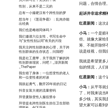
问题，合情合理
性别，从来不是二元的
总有一小撮硬汉有个跨性别的梦
起诉并非追求精
想当年｜《莲花争霸》：乱炖亦能
红星新闻：
这次
出经典
我们也是雌雄同体吗？
小马：
一个是赔
我们邀请六位女性，书写生命中
些。就像大家给
与“女性性别认同”有关的片段
筹、不能开除怀
我关注跨性别群体的心理，关于跨
说是歧视，但我
性别群体的生存状态，问我吧!
我是社工鹿苹，关于我所了解的跨
我就是希望更多
性别群体现状，问吧！_澎湃新闻
_ThePaper
似的情况，人们
我生错了身体：一位想变性的老人
红星新闻：
这个
和一位变性者的对谈
我鼓起勇气，翻开20年前的日记
小马：
从平等就
抖音女装大佬的流量密码
了，对我来说当
拜登废除变性人服役禁令
多少钱，其实我
拜登提名跨性别医生担任卫生部助
望大家可以看到
理部长，创下历史