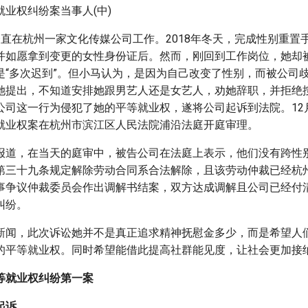
业权纠纷案当事人(中)
一直在杭州一家文化传媒公司工作。2018年冬天，完成性别重置
并如愿拿到变更的女性身份证后。然而，刚回到工作岗位，她却
是“多次迟到”。但小马认为，是因为自己改变了性别，而被公司
她提出，不知道安排她跟男艺人还是女艺人，劝她辞职，并拒绝
公司这一行为侵犯了她的平等就业权，遂将公司起诉到法院。12
就业权案在杭州市滨江区人民法院浦沿法庭开庭审理。
报道，在当天的庭审中，被告公司在法庭上表示，他们没有跨性
第三十九条规定解除劳动合同系合法解除，且该劳动仲裁已经杭
事争议仲裁委员会作出调解书结案，双方达成调解且公司已经付
纠纷。
新闻，此次诉讼她并不是真正追求精神抚慰金多少，而是希望人
的平等就业权。同时希望能借此提高社群能见度，让社会更加接
等就业权纠纷第一案
起诉