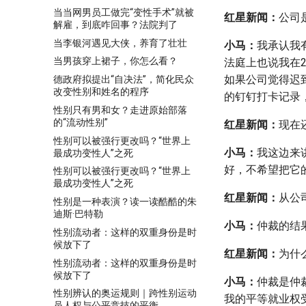
当当网男员工做完“变性手术”就被
红星新闻：
公司
解雇，到底咋回事？法院判了
当李银河遇见大侠，养育了壮壮
小马：
我承认我
当男孩穿上裙子，你怎么看？
法庭上也说我在2
如果公司觉得迟
德政府拟提出“自决法”，简化民众
改变性别和姓名的程序
的钉钉打卡记录
性别只有男和女？走进原始部落
的“流动性别”
红星新闻：
现在
性别可以被强行更改吗？“世界上
小马：
我这边来
最成功变性人”之死
好，不希望把它
性别可以被强行更改吗？“世界上
最成功变性人”之死
红星新闻：
从公
性别是一种表演？读一读酷酷的朱
迪斯·巴特勒
小马：
仲裁的结
性别流动者：这样的双重身份是时
候放下了
红星新闻：
为什
性别流动者：这样的双重身份是时
候放下了
小马：
仲裁是仲
性别辨认的奥运规则｜跨性别运动
我的平等就业权
员人权与公平竞技的平衡