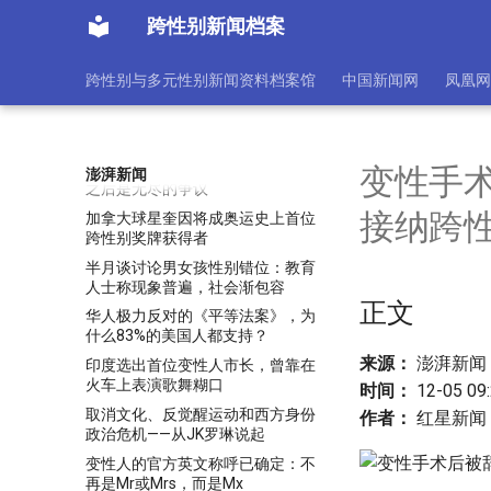
关于《哈泼斯》公开信的公开信
跨性别新闻档案
冲击女子职业体育的跨性别大军要
来了吗？
跨性别与多元性别新闻资料档案馆
中国新闻网
凤凰网
出海东南亚，谨防“没文化”的雷
击败跨性别选手！李雯雯破奥运纪
录夺金，中国举重7金收官
别以为同性婚姻合法化就太平了，
变性手
澎湃新闻
之后是无尽的争议
接纳跨
加拿大球星奎因将成奥运史上首位
跨性别奖牌获得者
半月谈讨论男女孩性别错位：教育
人士称现象普遍，社会渐包容
正文
华人极力反对的《平等法案》，为
什么83%的美国人都支持？
来源：
澎湃新闻
印度选出首位变性人市长，曾靠在
火车上表演歌舞糊口
时间：
12-05 09
取消文化、反觉醒运动和西方身份
作者：
红星新闻
政治危机——从JK罗琳说起
变性人的官方英文称呼已确定：不
再是Mr或Mrs，而是Mx