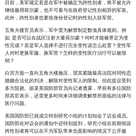
目前，美军规定若是在军中被确定为跨性别者，将不被允许
继续服用荷尔蒙，也不可着与在政府登记性别相异的军装。
此外，跨性别者也要按身份登记时的性别入驻军营。
五角大楼官员表示，军中需为解禁制定数项具体规则。例
如: 是否可以在战区注射大量荷尔蒙？何时才能被界定为变
性完成？若是军人选择不进行完全变性该怎么处置？变性军
人何时更换军服、换军营？怎样的变性医疗治疗可以被报
销？
白宫方面一直向五角大楼施压，望其紧随最高法院对同性恋
婚姻合法化的判决，解除对变性军人的限制。但此提议受到
多方阻挠。据某美国防部官员向记者透露，早前有多位国防
部高官表示，还需更多时间来详细调查解禁所面临的法律与
医疗问题。
美国国防部已就成立特别研究小组的计划知会了议会成员。
国防部在对议会的通知中还特别提到，研究小组在前期假设
跨性别者将可以在不为军队带来负面影响的情况下公开服