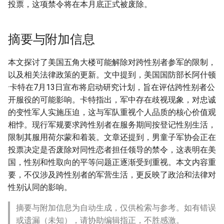
投票，这项禁令将在本月底正式被废除。
摘要与附加信息
本文探讨了美国五角大楼可能解除对跨性别者参军的限制，
以及相关法律政策的更新。文中提到，美国国防部长阿什顿
·卡特在7月13日宣布将启动研究计划，旨在评估跨性别者公
开服役的可能影响。卡特指出，军中存在歧视现象，对忠诚
的变性军人实施压迫，这与军队重视个人品质的核心价值观
相悖。现行军规要求跨性别者在服务期间按登记性别生活，
限制其服用荷尔蒙和着装。文章还提到，男童子军协会正在
投票决定是否废除对同性恋者担任领导的禁令，这表明在美
国，性别和性取向的平等问题正逐渐受到重视。本文内容重
要，不仅涉及跨性别者的军营生活，更反映了政治和法律对
性别认同的影响。
摘要与附加信息为自动生成，仅供检索与参考。如有错误
或遗漏（未知），请协助编辑指正，不胜感激。