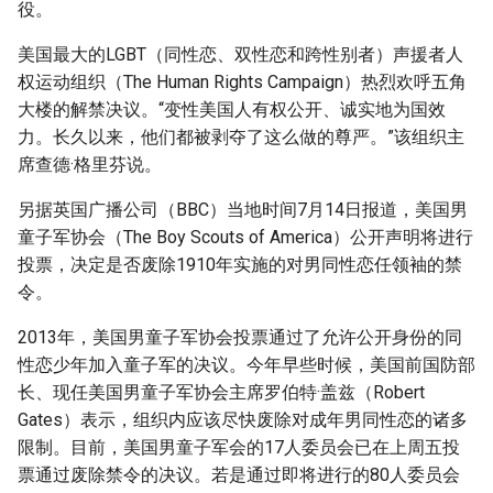
役。
美国最大的LGBT（同性恋、双性恋和跨性别者）声援者人
权运动组织（The Human Rights Campaign）热烈欢呼五角
大楼的解禁决议。“变性美国人有权公开、诚实地为国效
力。长久以来，他们都被剥夺了这么做的尊严。”该组织主
席查德·格里芬说。
另据英国广播公司（BBC）当地时间7月14日报道，美国男
童子军协会（The Boy Scouts of America）公开声明将进行
投票，决定是否废除1910年实施的对男同性恋任领袖的禁
令。
2013年，美国男童子军协会投票通过了允许公开身份的同
性恋少年加入童子军的决议。今年早些时候，美国前国防部
长、现任美国男童子军协会主席罗伯特·盖兹（Robert
Gates）表示，组织内应该尽快废除对成年男同性恋的诸多
限制。目前，美国男童子军会的17人委员会已在上周五投
票通过废除禁令的决议。若是通过即将进行的80人委员会