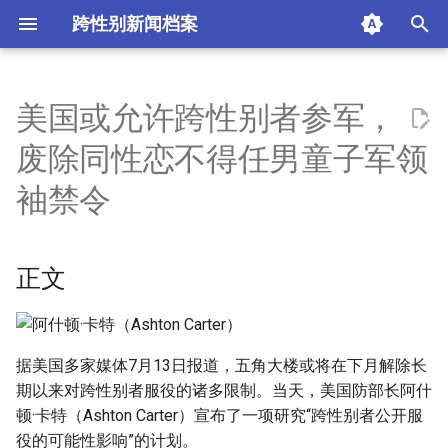
跨性别新闻档案
I
n
美国或允许跨性别者参军，
正文
i
废除同性恋不得任男童子军领
t
摘要与附加信息
袖禁令
i
附加信息 [Processed Page
a
Metadata]
正文
l
i
z
据美国多家媒体7月13日报道，五角大楼或将在下月解除长
期以来对跨性别者服役的诸多限制。当天，美国防部长阿什
i
顿·卡特（Ashton Carter）宣布了一项研究“跨性别者公开服
n
役的可能性影响”的计划。