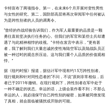
g
卡特宣布了两项指令。第一，在未来6个月开展对变性男性
s
与女性的研究。第二，国防部高层将再次审阅军中任何被认
为是跨性别者的人员的调离令。
e
a
“曾经的作战经验告诉我们，作为军人最重要的品质是一颗
勇往直前坚决执行任务的心。但我们的军官和某些士兵却遭
r
遇了与此精神相悖的歧视。”卡特在发言中表示，”更有甚
c
者，我了解到我们大量忠诚的变性海陆空军以及陆战队员正
被一种过时的观念所压迫。这与我们重个人品质的价值观相
h
悖。”
据《纽约时报》报道，据估计军中现有约1.5万跨性别者。
现行规则和针对同性恋者的“不问，不说”原则非常相似，后
者已于2011年撤销。在现行规则下，跨性别者在军中处于
一种不确定的状态。幸运的话，上级会装作看不到；不那么
幸运的人，就必须保守自己跨性别的秘密，如果被同僚发现
了真相，就会面临被骚扰或开除的可能。