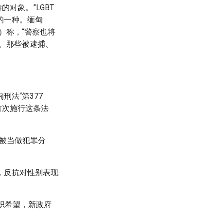
对象。”LGBT
的一种。缅甸
Tun）称，“警察也将
者。那些被逮捕、
法“第377
首次施行这条法
会被当做犯罪分
案，反抗对性别表现
织希望，新政府