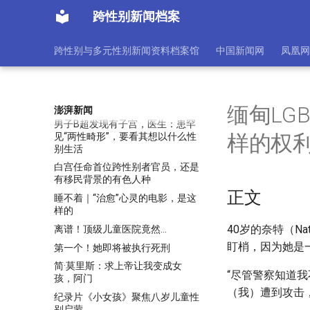
别，无需激素治疗或医疗诊断
跨性别新闻档案
田野调查手记｜去泰国参加跨性别
大会，“人妖”多被家庭接受
跨性别与多元性别新闻资料档案馆
中国新闻网
凤凰网
男人产奶，可能吗？我们和医生认
真聊了聊男人的乳腺
男员工变性遭当当网开除，法院写
下一段近千字的话…
缅甸LG
澎湃新闻
男子B超发现有子宫，医生：患罕
样的权
见“两性畸形”，要看其想以什么性
别生活
白宫任命首位跨性别者官员，还是
有移民背景的有色人种
正文
睡不着｜“治愈”心灵的电影，是这
样的
40岁的奈特（N
离谱！顶级儿童医院竟然…
盯梢，因为她是
第一个！她即将被执行死刑
简·莫里斯：求上帝让我变成女
“尽管警察知道
孩，阿门
（我）遭到攻击
纪录片《小女孩》聚焦八岁儿童性
别启蒙