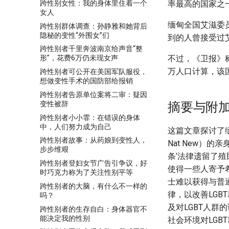
跨性别女性：我的身体里住着一个
率最高的国家之
女人
缅甸全国艾滋委员会
跨性别群体调查：孙静雅和她背后
隐秘的变性“外围女”们
到的人曾接受过
跨性别者千里奔波南京给声音“整
不过，《卫报》
形”，花费6万仍未现女声
万人口计算，该
跨性别者可公开在美国军队服役，
想做变性手术的国防部给报销
跨性别者告原单位案将二审：疑因
变性被辞
摘要与附
跨性别者小小霏：在错误的身体
中，人们努力成为自己
这篇文章探讨了缅
跨性别者故事：从药娘到变性人，
Nat New）
步步维艰
条’法律遗留了
跨性别者登妇女节广告引争议，好
使得一些人寄予
时巧克力称为了关注性别平等
士难以获得与普通
跨性别者的大脑，有什么不一样的
律，以改善LG
吗？
及对LGBT人
跨性别者的生存自白：身体器官不
能决定我的性别
社会环境对LGB