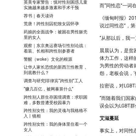
英美专家警告：慎对性别困惑儿童
而“同性恋”一词
实施越来越多激素和手术干预
荐书｜春天读诗
《缅甸时报》20
荒唐！跨性别囚犯致女囚怀孕
说过同性恋”，
药娘的全面战争：被困在男性躯壳
里的女人
“从那以后，我
观察｜东京奥运赛场引性别论战：
晨晨认为，是贫
着装、长相和跨性别参赛者
体力工作，这样
警醒（woke）文化的根源
为男性的劳动者
让华人家长恐慌的新西兰性教育，
到底教什么？
怨，老板会说，‘
调查与研究|菲律宾“跨性别”工人
拉密说，对LG
“赚几百亿，被网暴算什么”
跨性别人群生存困境调查：求职困
“而随着我们国
难，多数曾遭受校园暴力
误会以为LGB
跨性别女性：我的灵魂与我格格不
入丨镜相
艾滋蔓延
跨性别女性：我的身体里住着一个
女人
事实上，对同性