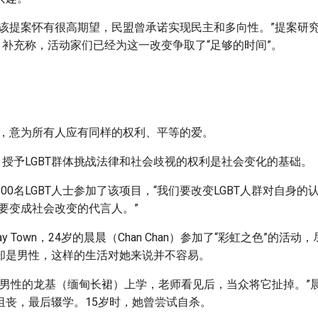
过该提案怀有很高期望，民盟曾承诺实现民主和多向性。”提案研
ahau）补充称，活动家们已经为这一改变争取了“足够的时间”。
传图，意为所有人应有同样的权利、平等的爱。
，授予LGBT群体挑战法律和社会歧视的权利是社会变化的基础。
00名LGBT人士参加了该项目，“我们要改变LGBT人群对自身的
要变成社会改变的代言人。”
y Town，24岁的晨晨（Chan Chan）参加了“彩虹之色”的活
却是男性，这样的生活对她来说并不容易。
穿了男性的龙基（缅甸长裙）上学，老师看见后，当众将它扯掉。”
沮丧，最后辍学。15岁时，她曾尝试自杀。