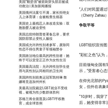
美国“鹅坚强”被箭刺穿头部后被成
功救治 | 美加新闻播报
“人们对民盟通
美国俄州法案引不满，家长拒绝女
（Cherry Z
儿上体育课：会被检查生殖器
美国史上最残忍人体改造实验：双
争取平等
胞胎婴儿被迫变性
美国总统特朗普签署备忘录，要求
国防部禁止变性人服役
LGBT组织宣
美国或允许跨性别者参军，废除同
性恋不得任男童子军领袖禁令
“彩虹之色”认为
美国政治地位最高的跨性别者：她
终于可以堂堂正正作为女性生活
目前缅甸全国有5
美国最高法院：允许跨性别学生使
示，“受害者心态
用与其性别认同相符的卫生间
美国跨性别前奥运冠军凯特琳·詹
在仰光北部的Pya
娜将竞选加州州长
女，但外在表象
美最高法院裁定LGBT就业不受歧
视，被视为性少数群体胜利
“10岁时，我
苏格兰将全面普及LGBTI平权教
后，她变得非常
育，成全球首例