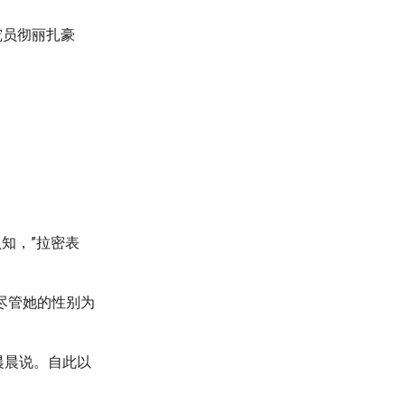
究员彻丽扎豪
认知，”拉密表
动，尽管她的性别为
晨晨说。自此以