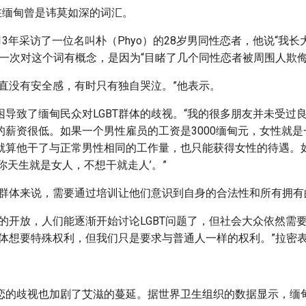
在缅甸曾是讳莫如深的词汇。
13年采访了一位名叫朴（Phyo）的28岁男同性恋者，他说“我
第一次对这个词有概念，是因为“目睹了几个同性恋者被周围人欺侮
一直没有安全感，有时只有独自哭泣。”他表示。
困导致了缅甸民众对LGBT群体的歧视。“我的很多朋友并未受过
的薪资很低。如果一个男性雇员的工资是3000缅甸元，女性就
就算他干了与正常男性相同的工作量，也只能获得女性的待遇。
你天生就是女人，不想干就走人’。”
BT群体来说，需要通过培训让他们意识到自身的合法性和所有拥有
家的开放，人们能逐渐开始讨论LGBT问题了，但社会大众依然需
T群体想要特殊权利，但我们只是要求与普通人一样的权利。”拉密
恋的歧视也加剧了艾滋的蔓延。据世界卫生组织的数据显示，缅