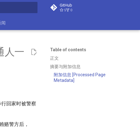
GitHub
5
0
t searching
新闻
通人一
Table of contents
正文
摘要与附加信息
附加信息 [Processed Page
Metadata]
夜步行回家时被警察
贿赂警方后，