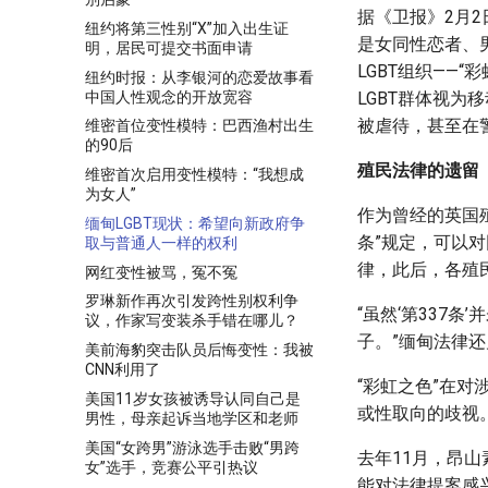
据《卫报》2月2
纽约将第三性别“X”加入出生证
是女同性恋者、
明，居民可提交书面申请
LGBT组织——“彩
纽约时报：从李银河的恋爱故事看
中国人性观念的开放宽容
LGBT群体视
被虐待，甚至在
维密首位变性模特：巴西渔村出生
的90后
殖民法律的遗留
维密首次启用变性模特：“我想成
为女人”
作为曾经的英国
缅甸LGBT现状：希望向新政府争
条”规定，可以对
取与普通人一样的权利
律，此后，各殖
网红变性被骂，冤不冤
罗琳新作再次引发跨性别权利争
“虽然‘第337
议，作家写变装杀手错在哪儿？
子。”缅甸法律还
美前海豹突击队员后悔变性：我被
CNN利用了
“彩虹之色”在对
美国11岁女孩被诱导认同自己是
或性取向的歧视
男性，母亲起诉当地学区和老师
美国“女跨男”游泳选手击败“男跨
去年11月，昂
女”选手，竞赛公平引热议
能对法律提案感