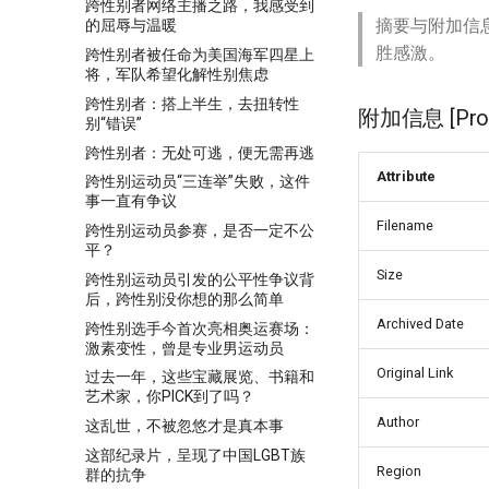
跨性别者网络主播之路，我感受到
摘要与附加信
的屈辱与温暖
胜感激。
跨性别者被任命为美国海军四星上
将，军队希望化解性别焦虑
跨性别者：搭上半生，去扭转性
附加信息 [Proce
别“错误”
跨性别者：无处可逃，便无需再逃
Attribute
跨性别运动员“三连举”失败，这件
事一直有争议
Filename
跨性别运动员参赛，是否一定不公
平？
Size
跨性别运动员引发的公平性争议背
后，跨性别没你想的那么简单
Archived Date
跨性别选手今首次亮相奥运赛场：
激素变性，曾是专业男运动员
Original Link
过去一年，这些宝藏展览、书籍和
艺术家，你PICK到了吗？
Author
这乱世，不被忽悠才是真本事
这部纪录片，呈现了中国LGBT族
Region
群的抗争