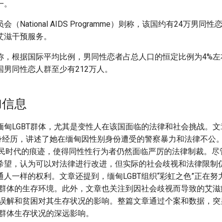
一。
（National AIDS Programme）则称，该国约有24万男同
艾滋干预服务。
称，根据国际平均比例，男同性恋者占总人口的恒定比例为4%左右
国男同性恋人群至少有212万人。
加信息
甸LGBT群体，尤其是变性人在该国面临的法律和社会挑战。文章
的亲身经历，讲述了她在缅甸因性别身份遭受的警察暴力和法律不公。缅
殖民时代的痕迹，使得同性性行为者仍然面临严厉的法律制裁。尽
希望，认为可以对法律进行改进，但实际的社会歧视和法律限制仍
人一样的权利。文章还提到，缅甸LGBT组织“彩虹之色”正在努
BT群体的生存环境。此外，文章也关注到因社会歧视而导致的艾
群的误解和贫困对其生存状况的影响。整篇文章通过个案和数据，
T群体生存状况的深远影响。