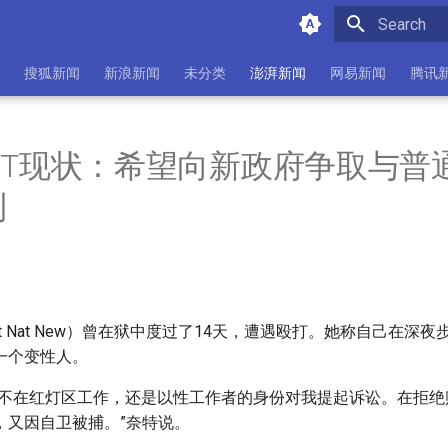
Type to star
搜狐新闻
新浪新闻
未分类
澎湃新闻
网易新闻
腾讯
BT现状：希望向新政府争取与普
利
at Nat New）曾在狱中度过了14天，遭遇殴打。她称自己在深
一个变性人。
我不在红灯区工作，还是以性工作者的身份对我提起诉讼。在拒绝
，又因自卫被捕。”奈特说。