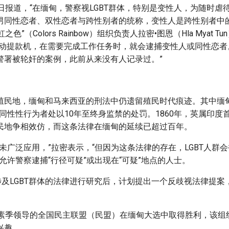
日报道，“在缅甸，警察视LGBT群体，特别是变性人，为随时虐待的
男同性恋者、双性恋者与跨性别者的统称，变性人是跨性别者中
虹之色”（Colors Rainbow）组织负责人拉密•图恩（Hla Myat 
为移动提款机，在需要完成工作任务时，就会逮捕变性人或同性恋
警署被轮奸的案例，此前从来没有人记录过。”
殖民地，缅甸和马来西亚的刑法中仍遗留殖民时代痕迹。其中缅甸刑
同性性行为者处以10年至终身监禁的处罚。1860年，英属印度
民地争相效仿，而这条法律在缅甸的延续已超过百年。
条’并未广泛应用，”拉密表示，“但因为这条法律的存在，LGBT人群
允许警察逮捕“行径可疑”或出现在“可疑”地点的人士。
涉及LGBT群体的法律进行研究后，计划提出一个反歧视法律提
。
山素季领导的全国民主联盟（民盟）在缅甸大选中取得胜利，该组
兴趣。