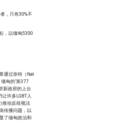
性恋者，只有30%不
，以缅甸5300
通过奈特（Nat
甸的‘第377
管新政府的上台
让许多LGBT人
力推动反歧视法
滋病传播问题，以
突显了缅甸政治和