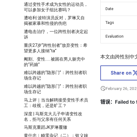
通过变性手术成为女性的运动员，
Date
可以参加女子组比赛吗？
遭哈利·波特演员反对，罗琳又自
Tags
揭被家暴和性侵的伤疤
遭电击治疗，一位跨性别者决定起
Evaluation
诉
重庆27岁“跨性别者”放弃变性：希
望更多人接纳“ta”
本文由跨性别中
阉割、变性……被困在男人躯壳中
的“药娘”
Share on
难以跨越的“隐形门”：跨性别者职
场生存记
难以跨越的“隐形门”：跨性别者职
February 26, 20
场生存记
马上评｜当当解聘接受变性手术员
工：歧视，还是旷工？
深度 | 马斯克大儿子申请变性改
名，拒与父亲有任何关系
马斯克重蹈JK罗琳覆辙
黄仕忠︱畸零杂记（二）：钦义婶