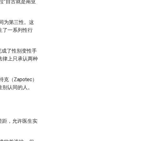
拉”自古就是南亚
同为第三性。这
生了一系列性行
完成了性别变性手
法律上只承认两种
（Zapotec）
性别认同的人。
。
差距，允许医生实
。