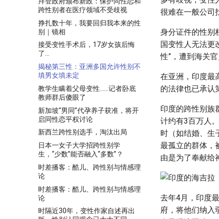
拜登政府颁布新政：保护同性恋和
跨性别者在医疗领域不受歧视
很难在一般公司
挣扎数十年，我要回归我本来的性
身分证件的性别
别｜镜相
国变性人无法更
接受变性手术后，17岁女孩后悔
了…
性”，遭到海关
揭秘第三性：亚洲多国允许性别不
填男女填未定
在亚洲，印度最
的法律也已承认第
教学生瞒着父母变性……记者卧底
教师群后傻眼了
印度的跨性别族群
新加坡“男同”代孕养子获准，将开
启同性恋平权讨论
计约有3百万人
新西兰跨性别选手，淘汰出局
时（如结婚、生
最孤立的群体，
日本一女子大学招跨性别学
生，“少数”能否融入“多数”？
由是为了奉献给
时差播客：酷儿、跨性别与情感理
论
时差播客：酷儿、跨性别与情感理
去年4月，印度
论
府，将他们纳入
时隔近30年，变性作家自述再出