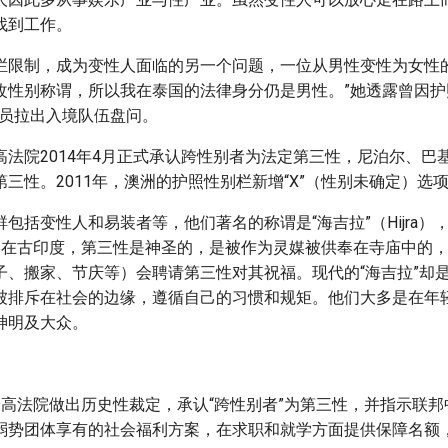
找到工作。
栏限制，成为变性人面临的另一个问题，一位从男性变性为女性的
改性别称谓，所以我在泰国的法律身分仍是男性。”她透露曾因护
官员拉出入境队伍盘问。
高法院2014年4月正式承认跨性别者为法定第三性，尼泊尔、巴
三性。2011年，澳洲的护照性别栏新增“X”（性别未确定）选
包括变性人和易装者等，他们著名的称谓是“海吉拉”（Hijra）
。在古印度，第三性是神圣的，是被作为灵媒被供奉在寺庙中的
子、搬家、节庆等）会聘请第三性对其祝福。现代的“海吉拉”却
被排斥在社会的边缘，遵循自己的习惯和规矩。他们大多是在年
神明及大众。
最高法院做出历史性裁定，承认“跨性别者”为第三性，并指示联邦
弱势团体享有的社会福利方案，在求职和就学方面提供保障名额