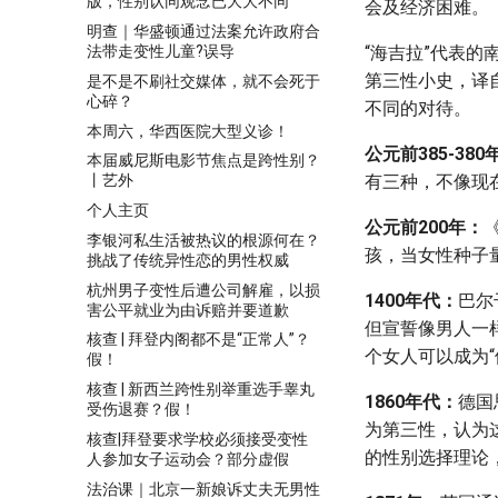
版，性别认同观念已大大不同
会及经济困难。
明查｜华盛顿通过法案允许政府合
法带走变性儿童?误导
“海吉拉”代表
第三性小史，译
是不是不刷社交媒体，就不会死于
心碎？
不同的对待。
本周六，华西医院大型义诊！
公元前385-380
本届威尼斯电影节焦点是跨性别？
有三种，不像现
丨艺外
个人主页
公元前200年：
李银河私生活被热议的根源何在？
孩，当女性种子
挑战了传统异性恋的男性权威
杭州男子变性后遭公司解雇，以损
1400年代：
巴尔
害公平就业为由诉赔并要道歉
但宣誓像男人一
核查 | 拜登内阁都不是“正常人”？
个女人可以成为“
假！
核查 | 新西兰跨性别举重选手睾丸
1860年代：
德国
受伤退赛？假！
为第三性，认为
核查|拜登要求学校必须接受变性
的性别选择理论
人参加女子运动会？部分虚假
法治课｜北京一新娘诉丈夫无男性