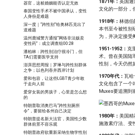
1871年：
英国通
器官，这桩婚姻能否认定无效
文化的一部分，
泰国变性手术不被中国承认，变性
人身份是难题
1918年：
林德伯
深一度｜“跨性别”给奥林匹克出了
本书至今被性别
道难题
为，并决定接受
温州鹿城警方通报“网络非法贩卖
变性药”：成立调查组00:28
1951-1952：
克
潘柏林：跨性别治疗很冷门，但
术。曾在美国陆
TA们需要医学支持
性别，今天仍然
澎湃思想周报｜罗琳与跨性别群体
之争；以色列吞并西岸计划
1970年代：
瓦哈
爱和包容，让这些LGBT青少年敢
文化包含了一个
于走向人前
Muxes要追溯
爱穿女装的男孩子，心里是怎么想
的
特朗普取消奥巴马“跨性别厕所
令”，要留给各州自己决定
1980年：
美国精
特朗普提名新大法官，美国性少数
施激素疗法、变
群体前景不容乐观
特朗普政府欲重新采纳生物学性别