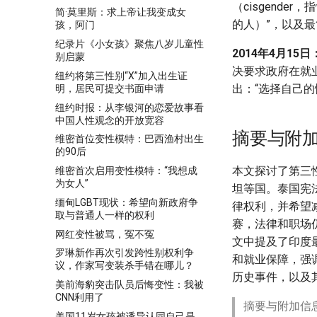
（cisgende
简·莫里斯：求上帝让我变成女
的人）”，以及最
孩，阿门
纪录片《小女孩》聚焦八岁儿童性
2014年4月15日
别启蒙
决要求政府在就
纽约将第三性别“X”加入出生证
出：“选择自己的
明，居民可提交书面申请
纽约时报：从李银河的恋爱故事看
中国人性观念的开放宽容
摘要与附
维密首位变性模特：巴西渔村出生
的90后
本文探讨了第三
维密首次启用变性模特：“我想成
为女人”
坦等国。泰国宪
缅甸LGBT现状：希望向新政府争
律权利，并希望
取与普通人一样的权利
赛，法律和职场
网红变性被骂，冤不冤
文中提及了印度
罗琳新作再次引发跨性别权利争
和就业保障，强
议，作家写变装杀手错在哪儿？
历史事件，以及
美前海豹突击队员后悔变性：我被
CNN利用了
摘要与附加信
美国11岁女孩被诱导认同自己是