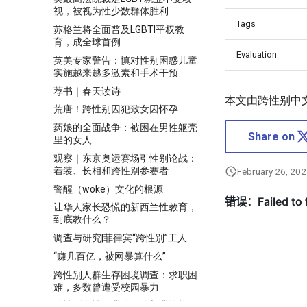
视，被视为性少数群体胜利
Tags
苏格兰将全面普及LGBTI平权教
育，成全球首例
Evaluation
英美专家警告：慎对性别困惑儿童
实施越来越多激素和手术干预
荐书｜春天读诗
本文由跨性别中
荒唐！跨性别囚犯致女囚怀孕
药娘的全面战争：被困在男性躯壳
Share on
里的女人
观察｜东京奥运赛场引性别论战：
着装、长相和跨性别参赛者
February 26, 20
警醒（woke）文化的根源
让华人家长恐慌的新西兰性教育，
到底教什么？
调查与研究|菲律宾“跨性别”工人
“赚几百亿，被网暴算什么”
跨性别人群生存困境调查：求职困
难，多数曾遭受校园暴力
跨性别女性：我的灵魂与我格格不