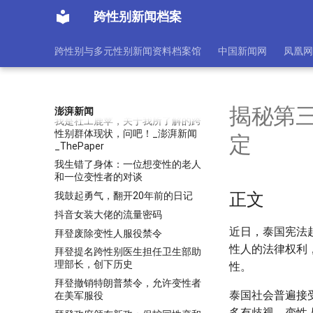
想当年｜《莲花争霸》：乱炖亦能
跨性别新闻档案
出经典
我们也是雌雄同体吗？
跨性别与多元性别新闻资料档案馆
中国新闻网
凤凰网
我们邀请六位女性，书写生命中
与“女性性别认同”有关的片段
我关注跨性别群体的心理，关于跨
性别群体的生存状态，问我吧!
揭秘第
澎湃新闻
我是社工鹿苹，关于我所了解的跨
性别群体现状，问吧！_澎湃新闻
定
_ThePaper
我生错了身体：一位想变性的老人
和一位变性者的对谈
正文
我鼓起勇气，翻开20年前的日记
抖音女装大佬的流量密码
近日，泰国宪法
拜登废除变性人服役禁令
性人的法律权利
拜登提名跨性别医生担任卫生部助
理部长，创下历史
性。
拜登撤销特朗普禁令，允许变性者
泰国社会普遍接
在美军服役
多有歧视，变性