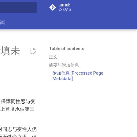
GitHub
5
0
search
新闻
女填未
Table of contents
正文
摘要与附加信息
附加信息 [Processed Page
Metadata]
，保障同性恋与变
史上首度承认第三
对同志与变性人仍
而无性命之忧，但