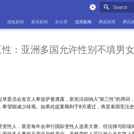
Initializing 
搜狐新闻
新浪新闻
未分类
澎湃新闻
网易新闻
腾讯
三性：亚洲多国允许性别不填男
起草委员会发言人希提萨曼透露，新宪法拟纳入“第三性”的用词
，希望能减少歧视。如果此提案顺利于8月通过，将是泰国宪法
受变性人，甚至每年会举行国际变性人选美大赛。但法律与职场
人因此多从事娱乐产业与性产业。虽然变性人可以放心走在路上