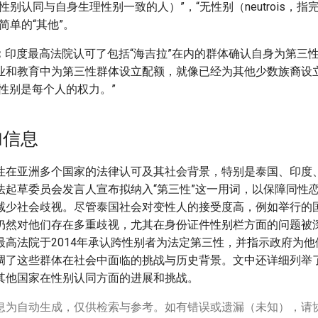
r，指性别认同与自身生理性别一致的人）”，“无性别（neutrois，
简单的“其他”。
：
印度最高法院认可了包括“海吉拉”在内的群体确认自身为第三
业和教育中为第三性群体设立配额，就像已经为其他少数族裔设
性别是每个人的权力。”
加信息
性在亚洲多个国家的法律认可及其社会背景，特别是泰国、印度
法起草委员会发言人宣布拟纳入“第三性”这一用词，以保障同性
减少社会歧视。尽管泰国社会对变性人的接受度高，例如举行的
仍然对他们存在多重歧视，尤其在身份证件性别栏方面的问题被
最高法院于2014年承认跨性别者为法定第三性，并指示政府为
调了这些群体在社会中面临的挑战与历史背景。文中还详细列举
其他国家在性别认同方面的进展和挑战。
息为自动生成，仅供检索与参考。如有错误或遗漏（未知），请