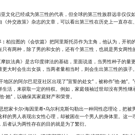
的南亚文化已经成为第三性的代表，但全球的第三性族群远非仅仅
自《外交政策》杂志的文章，可以看出第三性在历史上一直存在
年：
柏拉图的《会饮篇》把阿里斯托芬作为主角，他认为，开初
在只有两种，除了男的和女的，还有个第三性，也就是男女两性
《摩奴法典》是古印度律法的基础，里面说道，当男性种子的量
量更大时会生出女孩，当两者量相当时，则会生出第三性的孩子
干地区的阿尔巴尼亚社区出现了“宣誓的处女”，被称作“他-她”。“
样生活，来获取一定的特权。例如，家庭领袖过世却没有男性继
他-她”，以确保其家庭财产和荣誉。
思想家卡尔•海因里希•乌尔利克斯勾勒出一种同性恋理论，把被
这样的男人表现出女性心理，却被困在一个男人的身体里。这一
，后者认为两性存在的目的就是为了繁衍。