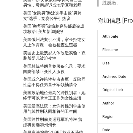
胜感激。
男性，母亲起诉当地学区和老师
美国“女跨男”游泳选手击败“男跨
女”选手，竞赛公平引热议
附加信息 [Proce
美国“鹅坚强”被箭刺穿头部后被成
功救治 | 美加新闻播报
Attribute
美国俄州法案引不满，家长拒绝女
儿上体育课：会被检查生殖器
Filename
美国史上最残忍人体改造实验：双
胞胎婴儿被迫变性
Size
美国总统特朗普签署备忘录，要求
国防部禁止变性人服役
Archived Date
美国或允许跨性别者参军，废除同
性恋不得任男童子军领袖禁令
Original Link
美国政治地位最高的跨性别者：她
终于可以堂堂正正作为女性生活
Author
美国最高法院：允许跨性别学生使
用与其性别认同相符的卫生间
Region
美国跨性别前奥运冠军凯特琳·詹
娜将竞选加州州长
Date
美最高法院裁定LGBT就业不受歧