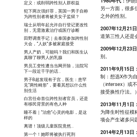
1980年代：
伊朗
定义：或削弱跨性别人群权益
另一方面，很多
犯下两次强奸罪，英国一男子自称
之外的性别。
为跨性别者将被关女子监狱？
瑞士从明年起允许自行登记更改性
2007年12月21
别，无需激素治疗或医疗诊断
道第三性人还是会
田野调查手记｜去泰国参加跨性别
大会，“人妖”多被家庭接受
2009年12月23
男人产奶，可能吗？我们和医生认
别。
真聊了聊男人的乳腺
男员工变性遭当当网开除，法院写
2011年9月15日
下一段近千字的话…
制：想选X作为
男子B超发现有子宫，医生：患罕
（interse
见“两性畸形”，要看其想以什么性
别生活
接受换性疗法。
白宫任命首位跨性别者官员，还是
2013年11月1日
有移民背景的有色人种
为降生时性征模
睡不着｜“治愈”心灵的电影，是这
样的
项会产生诸多问
离谱！顶级儿童医院竟然…
2014年2月13日
第一个！她即将被执行死刑