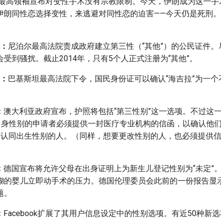
最高领袖宣布对变性手术没有宗教限制。今天，伊朗成为这一手
伊朗同性恋选择变性，来逃避对同性恋的迫害——今天仍是死刑
日：
尼泊尔最高法院责成政府建立第三性（“其他”）的公民证件。
受到骚扰。截止2014年，只有5个人正式注册为“其他”。
日：
巴基斯坦最高法院下令，国民身份证可以确认“海吉拉”为一个
：
澳大利亚政府宣布，护照将包括“第三性别”这一选项。不过这
自身性别的申请者必须提供一封医疗专业机构的信函，以确认他
x）或不认同出生性别的人。（同样，想要更改性别的人，也必须提供
）
：
德国宣布将允许父母在出身证明上为新生儿登记性别为“未定”
糊的婴儿立即动手术的压力。德国伦理委员会此前的一份报告显
题。
：
Facebook扩展了其用户信息设定中的性别选项。有近50种新