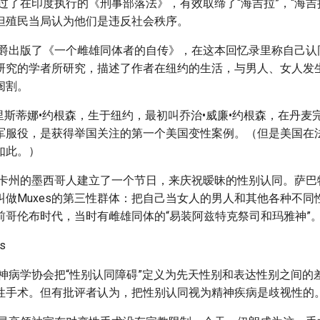
过了在印度执行的《刑事部落法》，有效取缔了“海吉拉”，“海吉
但殖民当局认为他们是违反社会秩序。
爵出版了《一个雌雄同体者的自传》，在这本回忆录里称自己认
研究的学者所研究，描述了作者在纽约的生活，与男人、女人发
阉割。
里斯蒂娜•约根森，生于纽约，最初叫乔治•威廉•约根森，在丹麦
军服役，是获得举国关注的第一个美国变性案例。（但是美国在
如此。）
卡州的墨西哥人建立了一个节日，来庆祝暧昧的性别认同。萨巴特克
叫做Muxes的第三性群体：把自己当女人的男人和其他各种不同
到前哥伦布时代，当时有雌雄同体的“易装阿兹特克祭司和玛雅神”
神病学协会把“性别认同障碍”定义为先天性别和表达性别之间的
性手术。但有批评者认为，把性别认同视为精神疾病是歧视性的