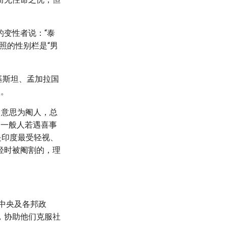
变性者说：“泰
照的性别栏是“男
基斯坦、孟加拉国
项。
，意思为阉人，总
，一般人若遇喜事
是印度最受轻视、
轻时被阉割的，理
中央及各邦政
，协助他们克服社