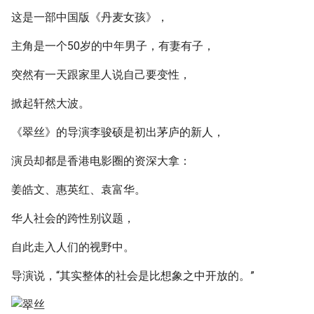
g
这是一部中国版《丹麦女孩》，
s
主角是一个50岁的中年男子，有妻有子，
e
突然有一天跟家里人说自己要变性，
a
掀起轩然大波。
r
《翠丝》的导演李骏硕是初出茅庐的新人，
c
演员却都是香港电影圈的资深大拿：
h
姜皓文、惠英红、袁富华。
华人社会的跨性别议题，
自此走入人们的视野中。
导演说，“其实整体的社会是比想象之中开放的。”