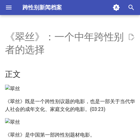
跨性别新闻档案
I
n
《翠丝》：一个中年跨性别
正文
i
者的选择
t
摘要与附加信息
i
正文
附加信息 [Processed Page
a
Metadata]
l
i
《翠丝》既是一个跨性别议题的电影，也是一部关于当代华
人社会的成年文化、家庭文化的电影。(03:23)
z
i
n
《翠丝》是中国第一部跨性别题材电影。