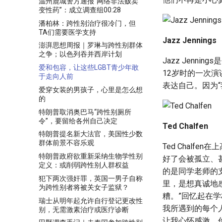
温州鹿城警方通报“网络非法贩卖
变性药”：成立调查组00:28
潘柏林：跨性别治疗很冷门，但
TA们需要医学支持
Jazz Jennings
澎湃思想周报｜罗琳与跨性别群体
之争；以色列吞并西岸计划
Jazz Jen
爱和包容，让这些LGBT青少年敢
12岁时的一次
于走向人前
表达自己。因为
爱穿女装的男孩子，心里是怎么想
的
特朗普取消奥巴马“跨性别厕所
令”，要留给各州自己决定
Ted Chalfen
特朗普提名新大法官，美国性少数
群体前景不容乐观
Ted Chal
特朗普政府欲重新采纳生物学性别
好了会被孤立、
定义：或削弱跨性别人群权益
的是同学老师的
犯下两次强奸罪，英国一男子自称
里，是想真诚地
为跨性别者将被关女子监狱？
糟。”回忆起在
瑞士从明年起允许自行登记更改性
我所遇到的每个
别，无需激素治疗或医疗诊断
让我心怀感激。