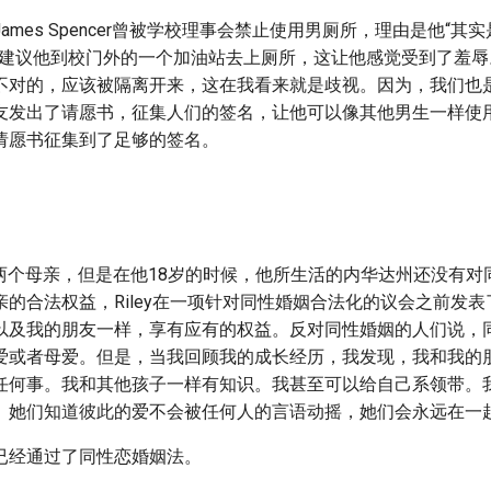
ames Spencer曾被学校理事会禁止使用男厕所，理由是他“其
会建议他到校门外的一个加油站去上厕所，这让他感觉受到了羞辱
不对的，应该被隔离开来，这在我看来就是歧视。因为，我们也是
友发出了请愿书，征集人们的签名，让他可以像其他男生一样使
请愿书征集到了足够的签名。
berts有两个母亲，但是在他18岁的时候，他所生活的内华达州还没有
的合法权益，Riley在一项针对同性婚姻合法化的议会之前发表
以及我的朋友一样，享有应有的权益。反对同性婚姻的人们说，
爱或者母爱。但是，当我回顾我的成长经历，我发现，我和我的
任何事。我和其他孩子一样有知识。我甚至可以给自己系领带。
。她们知道彼此的爱不会被任何人的言语动摇，她们会永远在一起
已经通过了同性恋婚姻法。