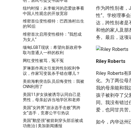
明，居民可提交书面申请
作为跨性别者，J
纽约时报：从李银河的恋爱故事看
中国人性观念的开放宽容
性”。学校理事
维密首位变性模特：巴西渔村出生
达，跨性别者是
的90后
和他的家人及朋
维密首次启用变性模特：“我想成
务。最后，这项
为女人”
缅甸LGBT现状：希望向新政府争
取与普通人一样的权利
网红变性被骂，冤不冤
Riley Roberts
罗琳新作再次引发跨性别权利争
Riley Ro
议，作家写变装杀手错在哪儿？
化。为了两位母亲
美前海豹突击队员后悔变性：我被
CNN利用了
我的母亲能和我
美国11岁女孩被诱导认同自己是
孩子被剥夺了父
男性，母亲起诉当地学区和老师
同。我没有错过
美国“女跨男”游泳选手击败“男跨
爱，也同甘共苦
女”选手，竞赛公平引热议
美国“鹅坚强”被箭刺穿头部后被成
如今，内华达州
功救治 | 美加新闻播报