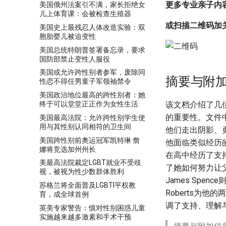
更多专业亲子内容，请
美国俄州法案引不满，家长拒绝女
儿上体育课：会被检查生殖器
或扫描二维码加
美国史上最残忍人体改造实验：双
胞胎婴儿被迫变性
美国总统特朗普签署备忘录，要求
国防部禁止变性人服役
美国或允许跨性别者参军，废除同
摘要与附
性恋不得任男童子军领袖禁令
美国政治地位最高的跨性别者：她
终于可以堂堂正正作为女性生活
该文档介绍了几
的重要性。文件
美国最高法院：允许跨性别学生使
用与其性别认同相符的卫生间
他们走出阴影、勇
美国跨性别前奥运冠军凯特琳·詹
他面临类似经历的
娜将竞选加州州长
在高中经历了支
美最高法院裁定LGBT就业不受歧
了她如何努力让
视，被视为性少数群体胜利
James Spe
苏格兰将全面普及LGBTI平权教
Roberts为
育，成全球首例
调了支持、理解
英美专家警告：慎对性别困惑儿童
实施越来越多激素和手术干预