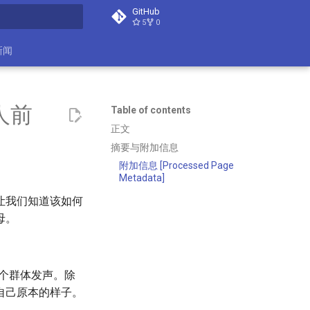
GitHub
5
0
search
新闻
人前
Table of contents
正文
摘要与附加信息
附加信息 [Processed Page
Metadata]
让我们知道该如何
母。
整个群体发声。除
自己原本的样子。