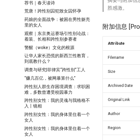
摘要与附加信
荐书｜春天读诗
胜感激。
荒唐！跨性别囚犯致女囚怀孕
药娘的全面战争：被困在男性躯壳
里的女人
附加信息 [Proce
观察｜东京奥运赛场引性别论战：
着装、长相和跨性别参赛者
Attribute
警醒（woke）文化的根源
让华人家长恐慌的新西兰性教育，
Filename
到底教什么？
调查与研究|菲律宾“跨性别”工人
Size
“赚几百亿，被网暴算什么”
Archived Date
跨性别人群生存困境调查：求职困
难，多数曾遭受校园暴力
Original Link
跨性别女性：我的灵魂与我格格不
入丨镜相
Author
跨性别女性：我的身体里住着一个
女人
Region
跨性别女性：我的身体里住着一个
女人