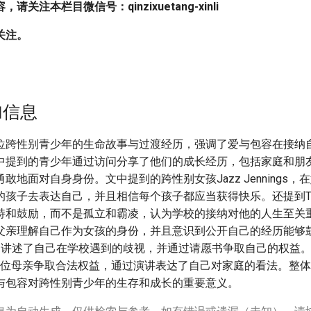
关注本栏目微信号：qinzixuetang-xinli
关注。
加信息
位跨性别青少年的生命故事与过渡经历，强调了爱与包容在接纳
中提到的青少年通过访问分享了他们的成长经历，包括家庭和朋
敢地面对自身身份。文中提到的跨性别女孩Jazz Jennings，
孩子去表达自己，并且相信每个孩子都应当获得快乐。还提到Ted C
持和鼓励，而不是孤立和霸凌，认为学校的接纳对他的人生至关重要
父亲理解自己作为女孩的身份，并且意识到公开自己的经历能够
nce则讲述了自己在学校遇到的歧视，并通过请愿书争取自己的权益。最
他的两位母亲争取合法权益，通过演讲表达了自己对家庭的看法。整
与包容对跨性别青少年的生存和成长的重要意义。