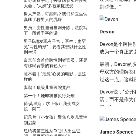
田野调查手记｜去泰国参加跨性别
大会，“人妖”多被家庭接受
到骄傲。”
男人产奶，可能吗？我们和医生认
真聊了聊男人的乳腺
男员工变性遭当当网开除，法院写
Devon
下一段近千字的话…
男子B超发现有子宫，医生：患罕
Devon是个
见“两性畸形”，要看其想以什么性
成为一个真正的
别生活
白宫任命首位跨性别者官员，还是
最初，Devon
有移民背景的有色人种
母双方的理解都
睡不着｜“治愈”心灵的电影，是这
过这一点。这就
样的
离谱！顶级儿童医院竟然…
Devon说，“
第一个！她即将被执行死刑
活，而不是作为
简·莫里斯：求上帝让我变成女
了。”
孩，阿门
纪录片《小女孩》聚焦八岁儿童性
别启蒙
纽约将第三性别“X”加入出生证
James Spence