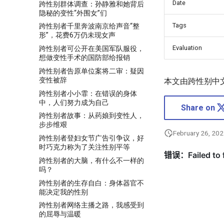
Date
跨性别群体调查：孙静雅和她背后
隐秘的变性“外围女”们
Tags
跨性别者千里奔波南京给声音“整
形”，花费6万仍未现女声
Evaluation
跨性别者可公开在美国军队服役，
想做变性手术的国防部给报销
跨性别者告原单位案将二审：疑因
变性被辞
本文由跨性别中
跨性别者小小霏：在错误的身体
中，人们努力成为自己
Share on
跨性别者故事：从药娘到变性人，
步步维艰
February 26, 20
跨性别者登妇女节广告引争议，好
时巧克力称为了关注性别平等
跨性别者的大脑，有什么不一样的
吗？
跨性别者的生存自白：身体器官不
能决定我的性别
跨性别者网络主播之路，我感受到
的屈辱与温暖