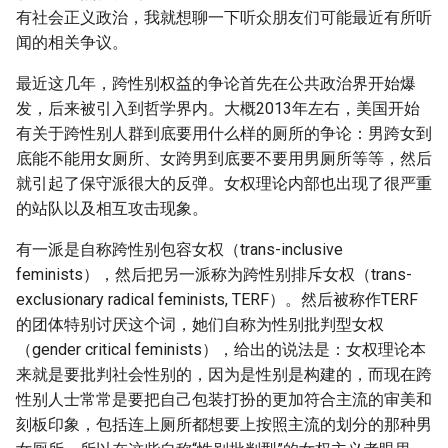
有社会正义政治，我就想聊一下听众朋友们可能最近有所听
闻的相关争议。
最近这几年，跨性别权益的争论首先在公共政治界开始爆
发，后来被引入到哲学界内。大概2013年左右，美国开始
有关于跨性别人群到底要用什么样的厕所的争论：男跨女到
底能不能用女厕所、女跨男到底要不要用男厕所等等，然后
就引起了保守派很大的反弹。女权理论内部也出现了很严重
的站队以及相互攻击现象。
有一派是自称跨性别包容女权（trans-inclusive
feminists），然后把另一派称为跨性别排斥女权（trans-
exclusionary radical feminists, TERF）。然后被称作TERF
的团体特别讨厌这个词，她们自称为性别批判型女权
（gender critical feminists），给出的说法是：女权理论本
来就是要批判社会性别的，因为是性别是构建的，而现在跨
性别人士常常是要把自己包装打扮的更加符合主流的审美和
刻板印象，包括连上厕所都想要上按照主流的划分的那种男