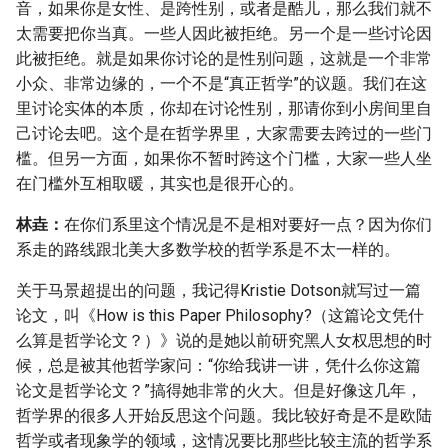
音，如果你是女性、是跨性别，或者是酷儿，那么我们就不
太需要把你当真。一些人因此被拒绝。另一个是一些讨论因
此被拒绝。就是如果你讨论的是性别问题，这就是一个非常
小众、非常边缘的，一个不是“真正哲学”的议题。我们在这
里讨论实体的本质，你却在讨论性别，那请你到小房间里自
己讨论去吧。这个是在哲学界里，大家需要去跨过的一些门
槛。但另一方面，如果你不暂时跨这个门槛，大家一些人坐
在门槛外互相取暖，其实也是很开心的。
林垚：
在你们系里这个情况是不是相对要好一点？因为你们
系走的路线跟北美大多数学校的哲学系是不太一样的。
关于马景超提出的问题，我记得Kristie Dotson就写过一篇
论文，叫《How is this Paper Philosophy?（这篇论文凭什
么算是哲学论文？）》说的是她以前研究黑人女权思想的时
候，总是被其他哲学家问：“你给我讲一讲，凭什么你这篇
论文是哲学论文？”搞得她非常的火大。但是好像这几年，
哲学界的很多人开始反思这个问题。我比较好奇是不是欧陆
哲学或者现象学的领域，这情况要比那些比较主流的哲学系