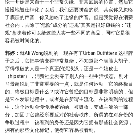
论一开始是来自于一个非常边缘、非常底层的位置，然后它
慢慢地被仕绅化了以后，我们还要拼命的说，其实你又忽略
了底层的声音，你又忽略了边缘的声音。但是我觉得在消费
社会内，去除了“危险”成分的“违规”其实是很好赚钱的：“违
规”意味着你可以给这些人卖一些不同的商品，同时它是很
容易被时尚化的。
郭婷：
就Ali Wong说到的，现在有了Urban Outfitters 这些牌
子之后，它把事情变得非常复杂，不知道那个满脸大胡子、
穿得很破的人是一个真正的流浪汉，还是一个嬉皮士
（hipster），消费社会剥夺了别人的一些生活状态。刚才
马景超说到了非常重要的一点，就是任何运动，它的终极目
的、终极目标是什么？或许它曾经的目标是非常明确的，但
是它在发展过程中，或者是在所谓主流化、在被看到的过程
中，这个运动会慢慢地被容纳、被吸收，变成主流的一部
分，加固了它曾经所要反对的社会秩序。所谓的在对身份的
争取过程中，被看到的身份还是因为它拥有那些社会资源，
拥有的那些文化标记，使得它容易被看到。