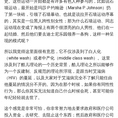
史。这些运动一开始都是有许多有色人种参与的，比如说石
墙运动，最开始是玛莎·P·约翰逊（Marsha P. Johnson）扔
了第一块砖，引领了石墙暴动。也就是说拉开石墙运动序幕
的，其实是一位黑人跨性别女性；那为什么石墙运动、同志
运动现在变成了海报上有两个很漂亮的白人男性、他们在一
起结婚、然后他们要去迪士尼乐园领养一条狗，这样一种呈
现的模式呢？
所以我觉得这里面很有意思，它不仅涉及到了白人化
（white wash）或者中产化（middle class wash）。这里
涉及到了酷儿理论的一个历史背景，酷儿理论之所以能够作
为一个反建制、反规范的理论所浮现，是跟当时艾滋病
（HIV）的蔓延，以及大家对于艾滋病完全不了解只能任由
他蔓延的情况分不开的。因为在那个时候，如果你有同性性
行为，那么你其实无法知道自己什么时候会死，甚至可能你
年纪轻轻就去世了。
这个感觉是非常可怕，你非常努力地去要求政府和医疗公司
投入资金，去研究、去阻止这个东西；然后政府和医疗公司