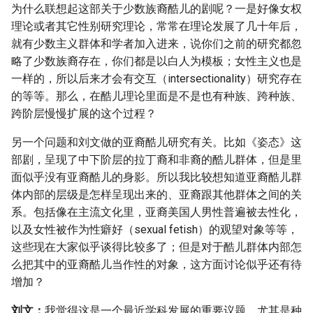
为什么联想起这部关于少数族裔酷儿的剧呢？一是好像女权
理论或者其它性别研究理论，常常在理论发展了几十年后，
就有少数主义群体和学者加入进来，说你们之前的研究都忽
略了少数族裔存在，你们都是以白人为模板；女性主义也是
一样的，所以后来才会有交互（intersectionality）研究存在
的等等。那么，在酷儿理论里面是不是也有种族、跨种族、
跨阶层慢慢扩展的这个过程？
另一个问题和刘文做的亚裔酷儿研究有关。比如《姿态》这
部剧，呈现了中下阶层的拉丁裔和非裔的酷儿群体，但是里
面似乎没有亚裔酷儿的身影。所以我比较想知道亚裔酷儿群
体内部的层级是怎样呈现出来的、亚裔跟其他群体之间的关
系。包括像在主流文化里，亚裔美国人男性普遍被去性化，
以及女性被作为性癖好（sexual fetish）的观望对象等等，
这些现在大家似乎谈得比较多了；但是对于酷儿群体内部怎
么把其中的亚裔酷儿当作性的对象，这方面讨论似乎还有待
增加？
刘文：
我觉得这是一个最近学科发展的重要议题，尤其是种