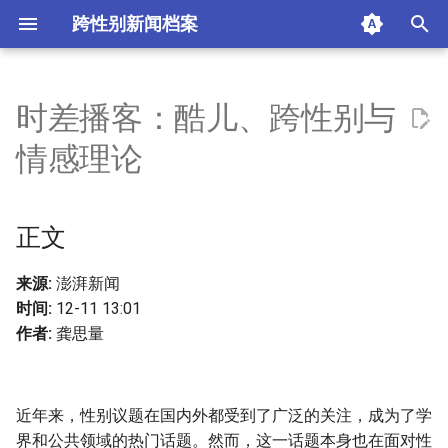
跨性别新闻档案
I
n
时差播客：酷儿、跨性别与
正文
i
情感理论
t
推荐文章：
i
正文
摘要与附加信息
a
附加信息 [Processed Page
l
来源:
澎湃新闻
Metadata]
时间:
12-11 13:01
i
作者:
龚思量
z
i
近年来，性别议题在国内外都受到了广泛的关注，成为了学
n
界和公共领域的热门话题。然而，这一话题本身也在面对性