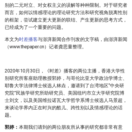
g
别的二元对立、对女权主义的误解等种种限制。对于研究者
而言，如何以情感理论的理论研究方法和研究视角脱离性别
s
的框架，尝试建立更大更新的联结、产生更新的思考方式，
e
已经成为了一个重要的问题。
a
本文为
时差播客
与澎湃新闻合作刊发的文字稿，由澎湃新闻
（www.thepaper.cn）记者龚思量整理。
r
c
h
2020年10月30日，《时差》播客的两位主播，香港大学性
别研究所客座助理教授郭婷，与哥伦比亚大学政治学博士、
耶鲁大学法律博士候选人林垚，邀请到了台湾地区“中央研
究院”民族学研究所助研究员、美国纽约市立大学研究院博
士刘文，以及美国维拉诺瓦大学哲学系博士候选人马景超，
来谈论学界内正在时兴的酷儿、跨性别以及情感理论的话
题。
郭婷：
本期我们请到的两位朋友所从事的研究都非常有意