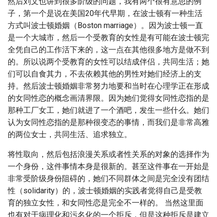
然后刘文也讲到很多阶级的问题，我有两个很有意思的例
子，第一个是说在美国20年代早期，在波士顿有一种生活
方式叫波士顿婚姻（Boston marriage）。因为波士顿一直
是一个大城市，然后一个受教育的女性是有可能在波士顿完
全凭自己的工作活下来的，这一点在其他很多地方是做不到
的。所以说两个受教育的女性可以结成伴侣，共同生活；她
们可以自食其力，不去依赖其他的男性对她们经济上的支
持。然后波士顿婚姻非常努力地要和当时在心理学正在形成
的女同性恋的概念画清界限。因为她们觉得女同性恋指的是
那种工厂女工，她们就进了一个酒吧，发生一些什么。她们
认为女同性恋指的是那种很变态的事情，而我们是非常高雅
的两位女士，共同生活、追求独立。
将性取向，然后包括浪漫关系或者性关系的对象的选择作为
一个身份，这件事情本身是很新的。甚至这件事在一开始是
非常受阶级身份阻碍的，她们不同群体之间是完全没有团结
性（solidarity）的，波士顿婚姻的实践者觉得自己是受教
育的独立女性，和女同性恋是完全不一样的。 当然这里面
也有对于病理化和污名化的一个拒斥，但是这种拒斥是建立