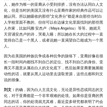
人，她作为唯一的亚裔从小受到排挤，没有办法认同白人文
化，但是当时的美国又没有什么亚裔作家的经典作品可以让
她认同。所以她吸收的那些“文化养分”都是来自那些当时白
人学校里面不教的、但你可以在边缘文化里面找到的那些黑
人作家，比如玛雅·安杰卢（Maya Angelou）等等。她就天
天背诵安杰卢的诗，哭着入睡；所以她在长大的过程中一直
觉得自己是一个黑人，或者说她一直渴望自己能成为一个黑
人。
因为在美国的种族抗争或各种抗争的脉络下，亚裔好像在很
长一段时间内都找不到自己的定位、找不到自己的身份。亚
裔又不愿意从属在白人的文化底下，然后如果亚裔要施展能
动性的话，就要从黑人运动里去汲取资源，这些点都和刘文
说的很像。
刘文：
的确，因为白人主流文化，无论是异性恋或同志的文
化，对于亚裔都是一个非常艰难的处境。如果你是亚裔的男
同志的话，你的处境就尤其难，最近蛮多研究都表明了约会