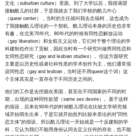
文化（suburban culture）里面。到了大学以后，我很渴望
接触酷儿的社群，于是我就去了我们学校的酷儿中心
（queer center），当时的主任就叫我去念福柯，这也成为
了我接触酷儿理论的一个契机。酷儿理论本身的历史也非常
有趣，在北美70年代、80年代的时候有同性恋解放运动
（gay liberation）和女权主义运动，它们对于整个理论的学
科建制也作出了贡献，因此当时有一个研究叫做男同性恋和
女同性恋研究（gay and lesbian studies）。但这方面研究
主要是以历史性或者社科性质的学术创作为主，他们通常假
设同性恋（gay and lesbian，当时还不用queer这个词）这
个主体其实是一直存在于不同历史之间的。
他们的工作是去挖掘在美国，甚至在不同国家的不同的时
期，出现的这种同性欲望（same sex desire）。基于这样
的假设，后来在90年代的时候酷儿理论在比较文学研究领
域开始萌生出来，于是它就开始批判比较本质论的对“同性
恋主体”的假设。所以酷儿理论一开始就是一个反建制的学
科，它认为我们不能用身份认同去定义任何的存在，也不能