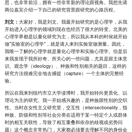
思，也非常前沿，拥有一些非常新的理论跟视角。我想先请
两位嘉宾介绍一下自己的研究背景跟研究的心路历程。
刘文：
大家好，我是刘文。我最开始研究的是心理学，从我
开始进入心理学的领域到现在也经历了很大的转变。北美的
心理学界都是以量化研究为主，所以我从本科的时候就开始
做“实验室的心理学”，就是请人来到实验室做测量。因此，
我唯一了解的心理学就是量化心理学和实验心理学。但是后
来我发现于我所好奇、所关心的一些问题，尤其是跟主体意
识、观念学（ideology）、种族和性别相关的题目，这样的
研究方法很难完全地去捕捉（capture）一个主体的完整经
验。
所以在我来到纽约市立大学读博时，我开始转向更质化、以
理论为主的研究。我一开始感兴趣的，是种族跟性别的交织
性。当时在女性主义研究里，交互性（intersectionality，指
种族、阶级和性别等社会分类在适用于某一特定个人或群体
时的相互关联性，导致了相互重叠和依存的歧视或劣势问
题）这个概念非常热门，大家都必须要去理解不同的身份会