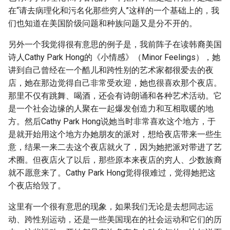
在“请去病理化和污名化那些穷人”这样的一个基础上的，我
们也知道在美国阶级问题和种族问题又是分不开的。
另外一个我觉得很有意思的例子是，我前阵子在读韩裔美国
诗人Cathy Park Hong的《小情感》（Minor Feelings），她
讲到自己曾经在一个酷儿和跨性别的艺术家都很爱去的夜
店，她在那边觉得自己非常受欢迎，她也很喜欢那个夜店。
那里不仅有跳舞、喝酒，还会有诗朗诵和各种艺术活动。它
是一个社会边缘的人聚在一起爆发创造力和互相取暖的地
方。然后Cathy Park Hong说她当时非常喜欢这个地方，于
是就开始用这个地方办她朋友的派对，想给夜店带来一些生
意，结果一来二去这个夜店就火了，因为她把派对带进了艺
术圈。但夜店火了以后，那些原本来夜店的穷人、少数族裔
就不愿意来了。Cathy Park Hong觉得很难过，觉得她把这
个夜店给毁了。
这里有一个很有意思的现象，如果我们无论是去想同志运
动、跨性别运动，还是一些美国现在的社会运动和它们的历