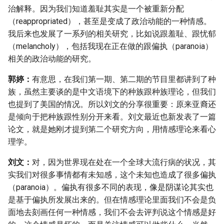
治解释。因为我们知道羞耻其实是一个被重新分配
（reappropriated），甚至是变成了政治动能的一种情感。
我后来也发展了一系列的相关研究，比如说跟羞耻、跟忧郁
（melancholy），包括我现在正在做的跟偏执（paranoia）
相关的政治动能的研究。
郭婷：
有意思，在我们第一期、第二期的节目里都讲到了种
族，虽然主要谈的是中文语境下的种族跟种族理论，但我们
也提到了美国的情况。所以刘文的分享很重要：原来亚裔还
是倾向于把种族跟性别分开来看。刘文最近也新发表了一篇
论文，就是她刚才提到第二个研究方向，用情感理论来看心
理学。
刘文：
对，因为世界现在处在一个全球大流行病的状况，其
实我们对很多事情都有未知感，这个未知也造成了很多偏执
（paranoia）。偏执有很多不同的表现，像是阴谋论其实也
是基于偏执所发展出来的。但在情感理论里面我们不会是负
面地去刻画任何一种情感，我们不会去评判说这个情感是好