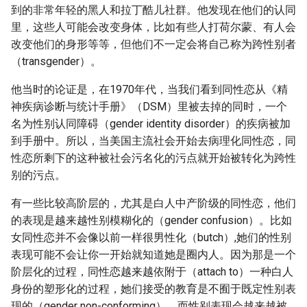
到的非常年轻的黑人和拉丁酷儿社群。他发现在他们的认同
里，这些人可能会改变身体，比如有些人打荷尔蒙、有人会
改变他们的身形等等，但他们不一定会将自己称为跨性别者
（transgender）。
他当时的论证是，在1970年代，当我们看到同性恋从《精
神疾病诊断与统计手册》（DSM）里被去掉的同时，一个
名为性别认同障碍（gender identity disorder）的疾病被加
到手册中。所以，当美国主流社会开始去病理化同性恋，同
性恋所剩下的这种被社会污名化的污点就开始被转化为跨性
别的污点。
有一些比较高阶层的，尤其是白人中产阶级的同性恋，他们
的表现是越来越性别模糊化的（gender confusion）。比如
女同性恋并不会像以前一样很男性化（butch）,她们的性别
表现可能不会让你一开始就知道她是圈内人。因为那是一个
阶层化的过程，同性恋越来越依附于（attach to）一种白人
身份的塑形化的过程，她们接受的教育是不囿于既定性别表
现的（gender non-conforming）。而性别表现会越来越被