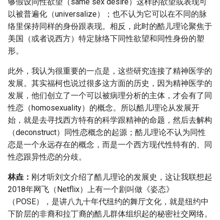
够假设同性欲望（same sex desire）这样的欲望或表现可
以被普遍化（universalize）；也不认为它可以在不同的脉
络里保持同样的身份跟表现。相反，此时的酷儿理论聚焦于
美国（或者说西方）特定脉络下同性欲望和同性身份的塑
形。
此外，我认为很重要的一点是，这些研究连接了精神医学的
发展。其实福柯也说过很多这方面的历史，因为精神医学的
发展，他们创立了一个可以被病理分析的主体，才会有了同
性恋（homosexuality）的概念。所以酷儿理论从发展开
始，就是去寻找西方特有的科学跟精神的命题，然后去解构
（deconstruct）同性恋概念的起源；酷儿理论不认为同性
恋是一个永远存在的概念，而是一个西方现代性特有的、同
性恋跟异性恋的分歧。
林垚：
刚才听刘文介绍了酷儿理论的发展史，这让我联想起
2018年网飞（Netflix）上有一个剧叫做《姿态》
（POSE），是讲八九十年代纽约的舞厅文化，就是纽约中
下阶层的非裔和拉丁裔的酷儿群体组织起的秘密社交网络。