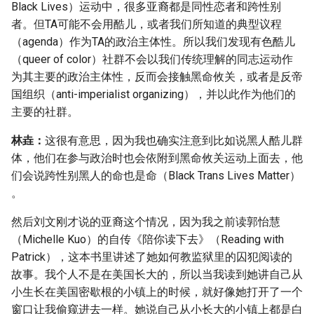
Black Lives）运动中，很多亚裔都是同性恋者和跨性别
者。但TA可能不会用酷儿，或者我们所知道的典型议程
（agenda）作为TA的政治主体性。所以我们发现有色酷儿
（queer of color）社群不会以我们传统理解的同志运动作
为其主要的政治主体性，反而会接触黑命攸关，或者是反帝
国组织（anti-imperialist organizing），并以此作为他们的
主要的社群。
林垚：
这很有意思，因为我也确实注意到比如说黑人酷儿群
体，他们在参与政治时也会依附到黑命攸关运动上面去，他
们会说跨性别黑人的命也是命（Black Trans Lives Matter）
。
然后刘文刚才说的亚裔这个情况，因为我之前读郭怡慧
（Michelle Kuo）的自传《陪你读下去》（Reading with
Patrick），这本书里讲述了她如何教监狱里的囚犯阅读的
故事。我个人不是在美国长大的，所以当我读到她讲自己从
小生长在美国密歇根的小镇上的时候，就好像她打开了一个
窗口让我偷窥进去一样。她说自己从小长大的小镇上都是白