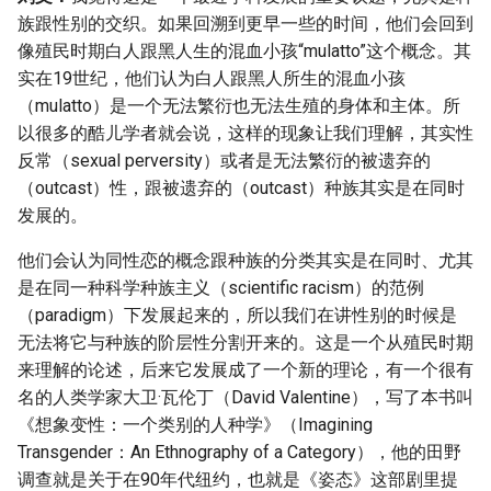
族跟性别的交织。如果回溯到更早一些的时间，他们会回到
像殖民时期白人跟黑人生的混血小孩“mulatto”这个概念。其
实在19世纪，他们认为白人跟黑人所生的混血小孩
（mulatto）是一个无法繁衍也无法生殖的身体和主体。所
以很多的酷儿学者就会说，这样的现象让我们理解，其实性
反常（sexual perversity）或者是无法繁衍的被遗弃的
（outcast）性，跟被遗弃的（outcast）种族其实是在同时
发展的。
他们会认为同性恋的概念跟种族的分类其实是在同时、尤其
是在同一种科学种族主义（scientific racism）的范例
（paradigm）下发展起来的，所以我们在讲性别的时候是
无法将它与种族的阶层性分割开来的。这是一个从殖民时期
来理解的论述，后来它发展成了一个新的理论，有一个很有
名的人类学家大卫·瓦伦丁（David Valentine），写了本书叫
《想象变性：一个类别的人种学》（Imagining
Transgender：An Ethnography of a Category），他的田野
调查就是关于在90年代纽约，也就是《姿态》这部剧里提