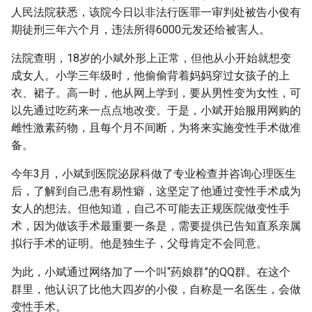
g
人民法院获悉，该院今日以非法行医罪一审判处被告小俊有
期徒刑三年六个月，违法所得6000元发还给被害人。
s
法院查明，18岁的小斌外形上正常，但他从小开始就想变
e
成女人。小学三年级时，他偷偷背着妈妈穿过女孩子的上
a
衣、裙子。高一时，他从网上学到，要从男性变为女性，可
以先通过吃药来一点点地改变。于是，小斌开始服用网购的
r
雌性激素药物，且每个月不间断，为将来实施变性手术做准
c
备。
h
今年3月，小斌到医院泌尿科做了专业检查并咨询心理医生
后，了解到自己患有易性癖，这坚定了他通过变性手术成为
女人的想法。但他知道，自己不可能去正规医院做变性手
术，因为做该手术最重要一条是，需要提供已告知直系亲属
拟行手术的证明。他是独生子，父母肯定不会同意。
为此，小斌通过网络加了一个叫“药娘群”的QQ群。在这个
群里，他认识了比他大四岁的小俊，自称是一名医生，会做
变性手术。