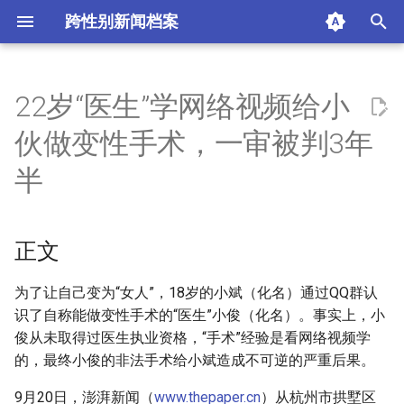
跨性别新闻档案
I
n
22岁“医生”学网络视频给小
正文
i
伙做变性手术，一审被判3年
t
摘要与附加信息
半
i
附加信息 [Processed Page
a
Metadata]
正文
l
i
为了让自己变为“女人”，18岁的小斌（化名）通过QQ群认
识了自称能做变性手术的“医生”小俊（化名）。事实上，小
z
俊从未取得过医生执业资格，“手术”经验是看网络视频学
i
的，最终小俊的非法手术给小斌造成不可逆的严重后果。
n
9月20日，澎湃新闻（
www.thepaper.cn
）从杭州市拱墅区