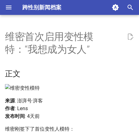
跨性别新闻档案
I
n
维密首次启用变性模
正文
i
特：“我想成为女人”
t
01 小渔村诞生的幸运儿
i
正文
02 晚年才敢面对自己的“美国
a
英雄”
l
03 “我不想成为榜样，我只想
i
来源
: 澎湃号·湃客
成为一个女孩儿”
作者
: Lens
z
发布时间
: 4天前
摘要与附加信息
i
维密刚签下了首位变性人模特：
n
附加信息 [Processed Page