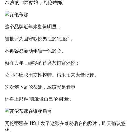
Metadata]
22岁的巴西姑娘，瓦伦蒂娜。
g
s
e
这个品牌近年来颓势明显，
a
被批评为固守取悦男性的“性感”，
r
不再容易触动年轻一代的心。
c
就在去年，维秘的首席营销官还说：
h
公司不应聘用变性模特。结果招来大量批评。
这次签下瓦伦蒂娜，应该就是看重
她身上那种“勇敢做自己”的能量。
瓦伦蒂娜在INS上发了这张在维秘后台的照片，昨天确认签
约。