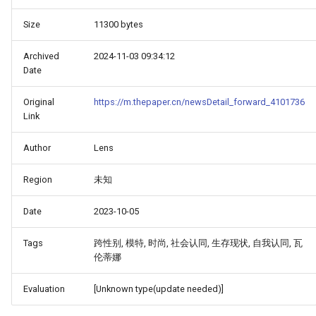
Size
11300 bytes
Archived
2024-11-03 09:34:12
Date
Original
https://m.thepaper.cn/newsDetail_forward_4101736
Link
Author
Lens
Region
未知
Date
2023-10-05
Tags
跨性别, 模特, 时尚, 社会认同, 生存现状, 自我认同, 瓦
伦蒂娜
Evaluation
[Unknown type(update needed)]