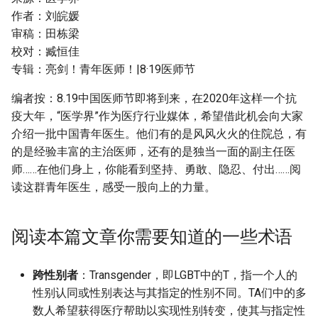
g
作者：刘皖媛
摘要与附加信息
审稿：田栋梁
s
校对：臧恒佳
附加信息 [Processed Page
e
专辑：亮剑！青年医师！|8·19医师节
Metadata]
a
编者按：8.19中国医师节即将到来，在2020年这样一个抗
r
疫大年，“医学界”作为医疗行业媒体，希望借此机会向大家
介绍一批中国青年医生。他们有的是风风火火的住院总，有
c
的是经验丰富的主治医师，还有的是独当一面的副主任医
h
师……在他们身上，你能看到坚持、勇敢、隐忍、付出……阅
读这群青年医生，感受一股向上的力量。
阅读本篇文章你需要知道的一些术语
跨性别者
：Transgender，即LGBT中的T，指一个人的
性别认同或性别表达与其指定的性别不同。TA们中的多
数人希望获得医疗帮助以实现性别转变，使其与指定性