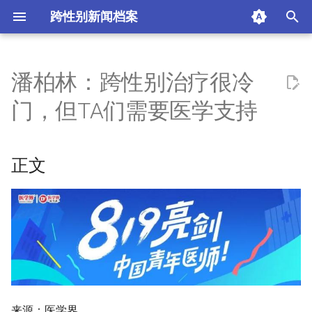
跨性别新闻档案
I
n
潘柏林：跨性别治疗很冷
正文
i
门，但TA们需要医学支持
t
阅读本篇文章你需要知道的一
些术语
i
正文
a
循序渐进的跨性别综合治疗
l
家庭宣教：第一步也是最难的
i
一步
z
医生中的“少数群体”
i
n
为了改变，Ta们要面对什么？
来源：医学界