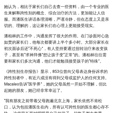
她认为，相比于家长们自己去查一些资料，由一个专业的医
生来解释跨性别的概念、综合治疗的方法，更加能让人信
服。而潘医生讲话条理清晰，严谨冷静，但在态度上又是亲
切的、理解的，这让家长们在心理上更能接受现实。
潘柏林的工作中，沟通发挥了很大的作用。在门诊面对心急
如焚的家长们，他每次都要讲上半个多小时。大部分家长在
初次面诊后还“不死心”，有人坚持要通过扭转治疗来改变孩
子，甚至有“求神拜佛”想让孩子变“正常”的。潘柏林往往需
要和家长们多次沟通，他们才能勉强接受孩子的“特殊”。
《跨性别生存报告》显示，853位曾向父母表达身份诉求的
跨性别者中，有近六成没有得到父母或监护人的任何支持。
Macaleo告诉“医学界”，她的父母虽然一开始不理解，但比
起她的朋友，她已经非常幸运了。
“我有朋友之前带着父母跑遍北京上海，家长依然不肯松
口，认为包括潘医生在内，所有认可跨性别的医生都心存不