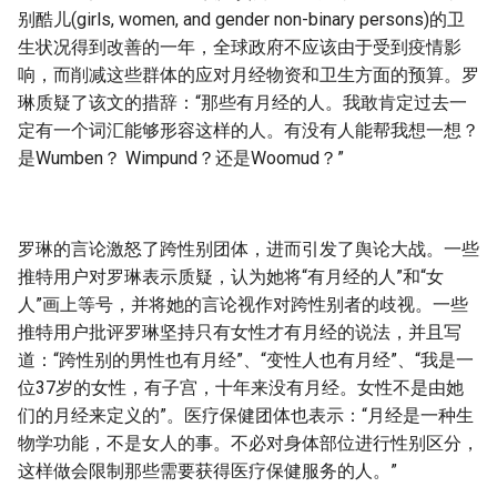
g
别酷儿(girls, women, and gender non-binary persons)的卫
生状况得到改善的一年，全球政府不应该由于受到疫情影
s
响，而削减这些群体的应对月经物资和卫生方面的预算。罗
e
琳质疑了该文的措辞：“那些有月经的人。我敢肯定过去一
定有一个词汇能够形容这样的人。有没有人能帮我想一想？
a
是Wumben？ Wimpund？还是Woomud？”
r
c
罗琳的言论激怒了跨性别团体，进而引发了舆论大战。一些
h
推特用户对罗琳表示质疑，认为她将“有月经的人”和“女
人”画上等号，并将她的言论视作对跨性别者的歧视。一些
推特用户批评罗琳坚持只有女性才有月经的说法，并且写
道：“跨性别的男性也有月经”、“变性人也有月经”、“我是一
位37岁的女性，有子宫，十年来没有月经。女性不是由她
们的月经来定义的”。医疗保健团体也表示：“月经是一种生
物学功能，不是女人的事。不必对身体部位进行性别区分，
这样做会限制那些需要获得医疗保健服务的人。”