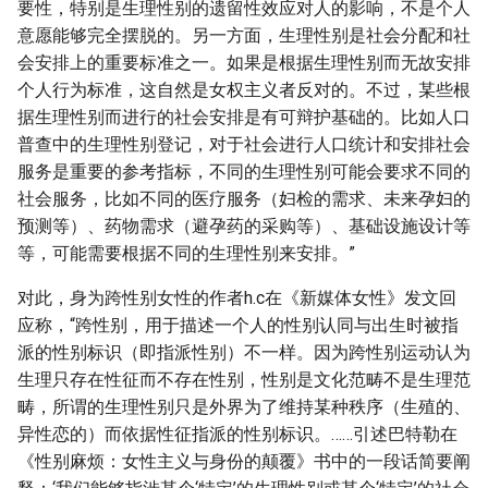
要性，特别是生理性别的遗留性效应对人的影响，不是个人
意愿能够完全摆脱的。另一方面，生理性别是社会分配和社
会安排上的重要标准之一。如果是根据生理性别而无故安排
个人行为标准，这自然是女权主义者反对的。不过，某些根
据生理性别而进行的社会安排是有可辩护基础的。比如人口
普查中的生理性别登记，对于社会进行人口统计和安排社会
服务是重要的参考指标，不同的生理性别可能会要求不同的
社会服务，比如不同的医疗服务（妇检的需求、未来孕妇的
预测等）、药物需求（避孕药的采购等）、基础设施设计等
等，可能需要根据不同的生理性别来安排。”
对此，身为跨性别女性的作者h.c在《新媒体女性》发文回
应称，“跨性别，用于描述一个人的性别认同与出生时被指
派的性别标识（即指派性别）不一样。因为跨性别运动认为
生理只存在性征而不存在性别，性别是文化范畴不是生理范
畴，所谓的生理性别只是外界为了维持某种秩序（生殖的、
异性恋的）而依据性征指派的性别标识。……引述巴特勒在
《性别麻烦：女性主义与身份的颠覆》书中的一段话简要阐