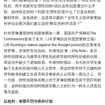
释：‘我们能够指涉某个‘特定’的生理性别或某个‘特定’的社会
性别，而不先探究生理性别和/或社会性别是通过什么手
段、如何给定的吗？到底‘生理性别’是什么？它是自然的、
解剖学的、染色体的，还是荷尔蒙的？女性主义批评家要如
何评估企图为我们建立这些‘事实’的科学话语？’”
针对罗琳遭受跨性别团体围攻一事，英国共产党网站The
Communists发表了名为《J.K.罗琳的反对思想警察立场》
(JK Rowling's stance against the thought police)的文章来支
持罗琳，并保护言论自由。作者埃拉·鲁（Ella Rule）表示，
跨性别团体认为接受生理性别必然导致对跨性别者的仇恨，
而这当中缺少了逻辑联系。作者同时指出，当今的大学生接
触了太多的后现代唯心主义哲学，而这些哲学对于正确性的
评判标准则建立在是否有足够多的人认同某一观点之上。另
一方面，跨性别团体在网上对于罗琳的围剿无异于恐吓和欺
压，这样的做法和旧时残害宗教人士的行为一样令人厌恶且
毫无益处。
以色列：有罪不罚与吞并计划