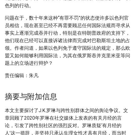
色列的行动。
问题在于，数十年来这种“有罪不罚”的状态使许多以色列官
员相信，现在甚至已经不再需要顾忌任何国际法规而寻求从
事实上逐渐完成吞并行动，特别是在特朗普政府的支持下，
他们现在已经可以直接诉诸法律而完成对巴勒斯坦土地的占
领。作者问道，如果以色列免于遵守国际法的规定，那么欧
盟又如何能够利用国际法，为其在俄罗斯吞并克里米亚等问
题上的立场进行辩护？
责任编辑：朱凡
摘要与附加信息
本文主要探讨了J.K.罗琳与跨性别群体之间的舆论争议。文
章回顾了2020年罗琳在社交媒体上发表的有关月经的言
论，引发了跨性别社区的强烈反对。罗琳质疑‘有月经的
人’这一措辞，并坚持只承认生理女性才具有月经，而当时