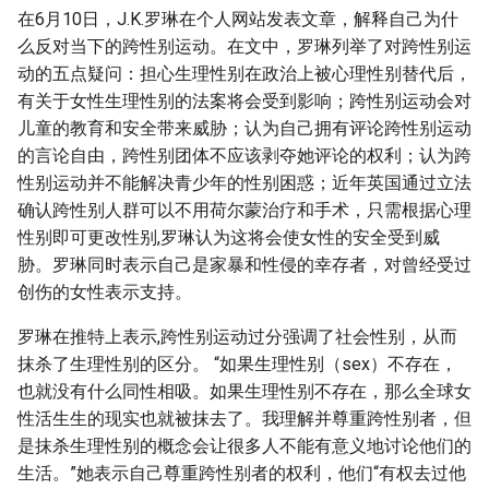
在6月10日，J.K.罗琳在个人网站发表文章，解释自己为什
么反对当下的跨性别运动。在文中，罗琳列举了对跨性别运
动的五点疑问：担心生理性别在政治上被心理性别替代后，
有关于女性生理性别的法案将会受到影响；跨性别运动会对
儿童的教育和安全带来威胁；认为自己拥有评论跨性别运动
的言论自由，跨性别团体不应该剥夺她评论的权利；认为跨
性别运动并不能解决青少年的性别困惑；近年英国通过立法
确认跨性别人群可以不用荷尔蒙治疗和手术，只需根据心理
性别即可更改性别,罗琳认为这将会使女性的安全受到威
胁。罗琳同时表示自己是家暴和性侵的幸存者，对曾经受过
创伤的女性表示支持。
罗琳在推特上表示,跨性别运动过分强调了社会性别，从而
抹杀了生理性别的区分。 “如果生理性别（sex）不存在，
也就没有什么同性相吸。如果生理性别不存在，那么全球女
性活生生的现实也就被抹去了。我理解并尊重跨性别者，但
是抹杀生理性别的概念会让很多人不能有意义地讨论他们的
生活。”她表示自己尊重跨性别者的权利，他们“有权去过他