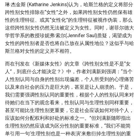
琳·杰金斯 (Katharine Jenkins)认为，哈斯兰格的定义将部分
跨性别女性排除在“女性”之外，如果跨性别女性仍然保有雄
性的生理特征、或其“女性化”的生理特征被视作伪装，那么
这些跨性别女性仍然无法被定义为女性。同时，谢菲尔德大
学哲学系的教授珍妮弗·索尔(Jennifer Saul)质疑，渴望成为
女性的跨性别者是否也将自己放在从属性地位？这似乎与哈
斯兰格对女性的定义并不相符。
而在刊发在《新媒体女性》的文章《跨性别女性是不是“女
人”，到底什么才能决定？》中，作者刘满新则强调：“当个
人性别认同与自身的性别出现偏差，个人所受到的心理痛苦
以及来自社会的压力是巨大的，甚至是让人崩溃的。于是，
我们需要强调性别认同的重要性，根据个人的性别认同来对
待她们在当下的观念看来，性别认同与生理性别同样重要，
甚至可能比生理性别更重要，它是社会应该如何对待个人，
应该如何分配权利和好处的标准之一。”但刘满新随即指出
生理性别仍然应该成为区分性别的重要标准，“我们不能简
单引用一句‘生理性别也是一种表演’来敷衍掉生理性别的重