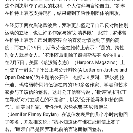
这个判决剥夺了妇女的权利、个人信仰与言论自由。”罗琳
在推特上表态支持玛雅，结果遭到了跨性别团体的围攻。
在经历了两次舆论风波后，罗琳更加坚定了自己反对跨性别
运动的立场，也让许多作家与她“划清界限”。此前，罗琳曾
在推特上表示自己对斯蒂芬·金的喜爱之情达到了新的高
度；而在6月29日，斯蒂芬·金在推特上表示：“是的。跨性
别女人就是女人。”罗琳随后删除了感谢斯蒂芬·金的推文。
在7月7日，美国《哈泼斯杂志》（Harper's Magazine）上
刊登了一封以“呼吁公正与公开辩论(A Letter on Justice and
Open Debate)”为主题的公开信，包括J.K.罗琳、萨尔曼·拉
什迪、玛格丽特·阿特伍德在内的150多名作家、学者和艺术
家参与了该信的签名。这封公开信警告说，“批评”的扩张正
在导致“对对立观点的不宽容”，以及“公开羞辱和排挤的风
气”。而美国作家、变性活动家詹妮弗·芬尼·博伊兰
（Jennifer Finney Boylan）在该信发表后的几个小时内撤回
了签名，并发推文说：“我不知道还有谁在那封信上签了
名。”暗示自己是因罗琳此前的言论而撤回签名。