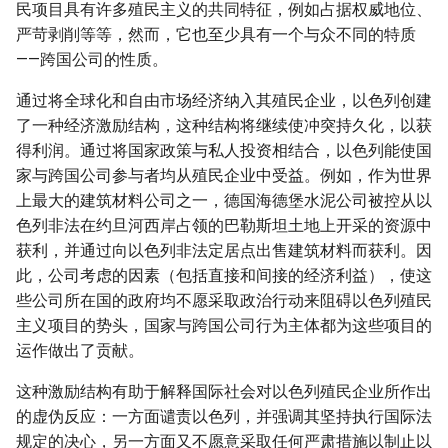
民项目具有许多殖民主义的共同特征，例如占据权威地位、
严苛剥削等等，然而，它也至少具有一个与众不同的特质
——跨国公司的性质。
通过将全球化和自由市场经济纳入其殖民企业，以色列创建
了一种经济激励结构，这种结构将继续使冲突持久化，以获
得利润。通过将国家政策与私人投资相结合，以色列能使国
家与跨国公司参与者均从殖民企业中受益。例如，作为世界
上最大的建筑材料公司之一，德国海德堡水泥公司被控从以
色列非法在约旦河西岸占领的巴勒斯坦土地上开采的资源中
获利，并通过向以色列非法定居点出售建筑材料而获利。因
此，公司考虑的因素（包括直接和间接的经济利益），使这
些公司所在国的政府均不愿采取政治行动来阻碍以色列殖民
主义项目的势头，国家与跨国公司行为主体都为这些项目的
运作做出了贡献。
这种激励结构有助于解释国际社会对以色列殖民企业所作出
的虚伪反应：一方面谴责以色列，并强调其坚持执行国际法
规定的决心，另一方面又不愿意采取任何严肃措施以制止以