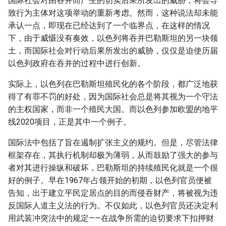
国际社会对由吞并而产生的切实后果所发出的威胁，将会导
致行为主体对这项举动的重新考虑。然而，这种说法却未能
承认一点，即现在已经达到了一个临界点，在这样的情况
下，由于威慑没有奏效，以色列将吞并巴勒斯坦的另一块领
土，而国际社会对行动后果所发出的威胁，仅仅是迫使历届
以色列政府在吞并的过程中进行创新。
实际上，以色列在巴勒斯坦殖民化的各个阶段，都广泛地获
得了有罪不罚的好处，因为国际社会总是将其视为一个守法
的主权国家，而非一个殖民大国。而以色列参加欧盟的地平
线2020项目，正是其中一个例子。
国际法中包括了旨在遏制扩张主义的规约。但是，尽管法律
框架存在，其执行机制却极为薄弱，从而鼓励了强大的参与
者对其进行操纵和破坏，巴勒斯坦的持续殖民化就是一个很
好的例子。早在1967年占领开始的初期，以色列官员便被
告知，出于建立平民定居点的目的而侵吞财产，将被视为违
反国际人道主义法的行为。不仅如此，以色列官员还决定利
用武装冲突法中的规定——在战争所需的迫切要求下扣押财