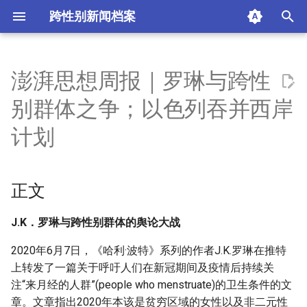
跨性别新闻档案
I
n
澎湃思想周报｜罗琳与跨性
正文
i
别群体之争；以色列吞并西岸
t
摘要与附加信息
计划
i
附加信息 [Processed Page
a
Metadata]
正文
l
i
J.K．罗琳与跨性别群体的舆论大战
z
2020年6月7日，《哈利·波特》系列的作者J.K.罗琳在推特
上转发了一篇关于呼吁人们在新冠期间及疫情后持续关
i
注“来月经的人群”(people who menstruate)的卫生条件的文
n
章。文章指出2020年本该是贫穷区域的女性以及非二元性