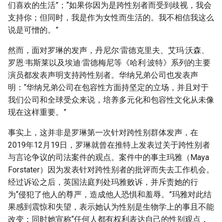
们喜欢的生活”；“如果你因为是跨性别者而受到歧视，我会
支持你；但同时，我是作为女性而生活的。我不相信我这么
说是可憎的。”
然而，面对罗琳的发声，丹尼尔·雷德克里夫、艾玛·沃森、
罗恩·韦斯莱以及埃迪·雷德梅尼等《哈利·波特》系列的主要
演员都发表声明支持跨性别者。华纳兄弟公司也发表声
明：“华纳兄弟公司在包容性方面持坚定的立场，并且对于
我们公司和全球受众来说，培养多元化和包容性文化从未像
现在这样重要。”
事实上，这并非是罗琳第一次针对跨性别群体发声，在
2019年12月19日，罗琳就曾在推特上发表过关于跨性别者
与言论争议的司法案件的观点。案件中的事主玛雅（Maya
Forstater）因为发表针对跨性别者的批评而失去工作机会。
经过诉讼之后，英国法庭判处玛雅败诉，并斥责她的行
为“侵犯了他人的尊严，造成他人恐惧和羞辱。”玛雅对此结
果感到震惊和失望，表示她认为性别是生物学上的事且不能
改变；同时她宣称“任何人都有权利表达自己的性别观点，