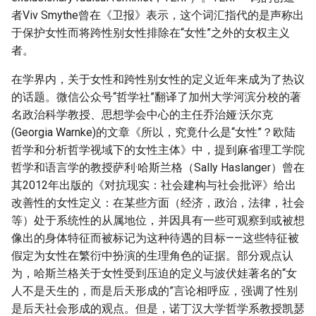
者Viv Smythe曾在《卫报》表示，这个词汇指代的是声称出
于保护女性而将跨性别女性排除在“女性”之外的女权主义
者。
在学界内，关于女性和跨性别女性的定义近年来成为了热议
的话题。微信公众号“哲学社”翻译了加州大学河滨分校的著
名政治科学教授、思想学会中心的主任乔治娅·沃尔克
(Georgia Warnke)的文章《所以，究竟什么是“女性”？欧陆
哲学和分析哲学视域下的女性主体》中，提到麻省理工学院
哲学和语言学的教授萨利·哈斯兰格（Sally Haslanger）曾在
其2012年出版的《对抗现实：社会建构与社会批评》给出
改善性的女性定义：在某些方面（经济，政治，法律，社会
等）处于系统性的从属地位，并因具有一些可观察到或被想
像出的身体特征而被标记为这种待遇的目标——这些特征被
假定为女性在繁衍中扮演的生理角色的证据。部分观点认
为，哈斯兰格关于女性受到压迫的定义与波伏娃著名的“女
人不是天生的，而是后天形成的”言论相呼应，强调了性别
是后天社会形成的观点。但是，诺丁汉大学哲学系教授凯瑟