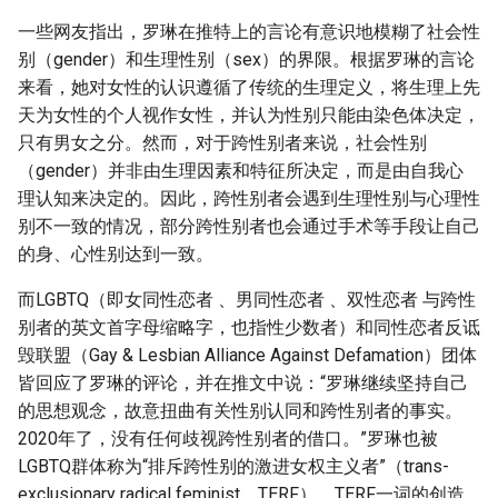
一些网友指出，罗琳在推特上的言论有意识地模糊了社会性
别（gender）和生理性别（sex）的界限。根据罗琳的言论
来看，她对女性的认识遵循了传统的生理定义，将生理上先
天为女性的个人视作女性，并认为性别只能由染色体决定，
只有男女之分。然而，对于跨性别者来说，社会性别
（gender）并非由生理因素和特征所决定，而是由自我心
理认知来决定的。因此，跨性别者会遇到生理性别与心理性
别不一致的情况，部分跨性别者也会通过手术等手段让自己
的身、心性别达到一致。
而LGBTQ（即女同性恋者 、男同性恋者 、双性恋者 与跨性
别者的英文首字母缩略字，也指性少数者）和同性恋者反诋
毁联盟（Gay & Lesbian Alliance Against Defamation）团体
皆回应了罗琳的评论，并在推文中说：“罗琳继续坚持自己
的思想观念，故意扭曲有关性别认同和跨性别者的事实。
2020年了，没有任何歧视跨性别者的借口。”罗琳也被
LGBTQ群体称为“排斥跨性别的激进女权主义者”（trans-
exclusionary radical feminist，TERF）。TERF一词的创造