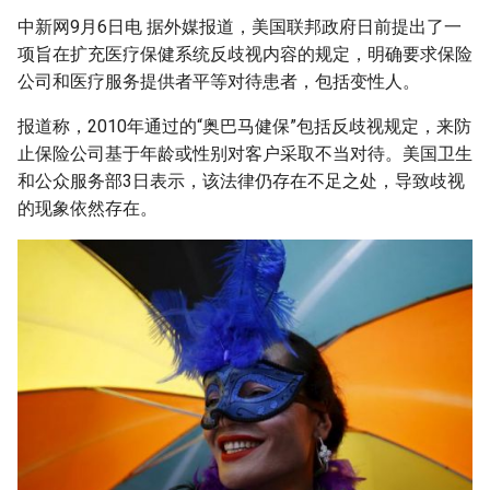
g
中新网9月6日电 据外媒报道，美国联邦政府日前提出了一
项旨在扩充医疗保健系统反歧视内容的规定，明确要求保险
s
公司和医疗服务提供者平等对待患者，包括变性人。
e
报道称，2010年通过的“奥巴马健保”包括反歧视规定，来防
a
止保险公司基于年龄或性别对客户采取不当对待。美国卫生
r
和公众服务部3日表示，该法律仍存在不足之处，导致歧视
的现象依然存在。
c
h