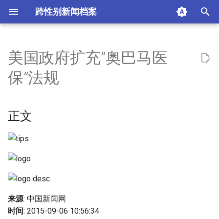
跨性别新闻档案
I
n
美国政府扩充“奥巴马医
正文
i
保”法规
t
摘要与附加信息
i
正文
附加信息 [Processed Page
a
Metadata]
l
i
z
i
来源
: 中国新闻网
n
时间
: 2015-09-06 10:56:34