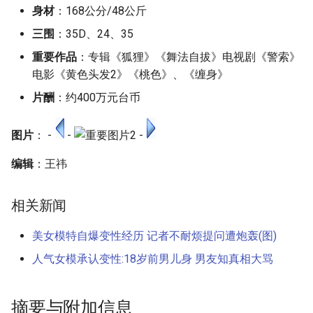
身材
：168公分/48公斤
三围
：35D、24、35
重要作品
：专辑《狐狸》《舞法自拔》电视剧《警索》
电影《黄色头发2》《桃色》、《缠身》
片酬
：约400万元台币
图片
： -
-
-
编辑
：王祎
相关新闻
美女模特自爆变性经历 记者不耐烦提问遭炮轰(图)
人气女模承认变性:18岁前男儿身 男友知真相大骂
摘要与附加信息