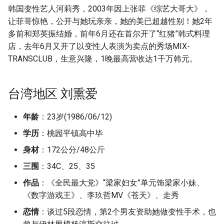
g
韩国变性艺人河莉秀，2003年因上张菲《综艺大哥大》，
附加信息 [Processed Page
让菲哥惊艳，公开与她玩亲亲，她的美已超越性别！她2年
s
Metadata]
多前和郑英振结婚，前年6月还在首尔开了“红猪”韩式料理
e
店，去年6月又开了以变性人表演为卖点的秀场MIX-
TRANSCLUB，生意兴隆，1晚最高营收达1千万韩元。
a
r
台湾地区 刘熏爱
c
h
年龄
：23岁(1986/06/12)
学历
：桃园平镇高中毕
身材
：172公分/48公斤
三围
：34C、25、35
作品
：《全民最大党》“梁家妇女”单元饰梁家小妹、
《数字游戏王》、李玖哲MV《苍天》、走秀
恋情
：谈过5段恋情，第2个男友资助她做变性手术，也