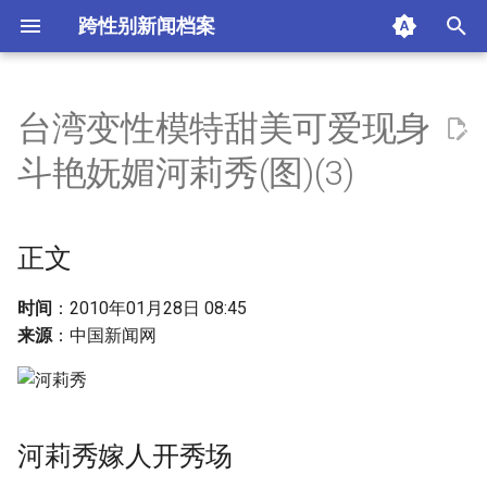
跨性别新闻档案
I
n
台湾变性模特甜美可爱现身
正文
i
斗艳妩媚河莉秀(图)(3)
t
河莉秀嫁人开秀场
i
正文
台湾地区 刘熏爱
a
日本 春菜爱
l
时间
：2010年01月28日 08:45
来源
：中国新闻网
i
韩国 河莉秀
z
相关新闻
i
河莉秀嫁人开秀场
n
摘要与附加信息