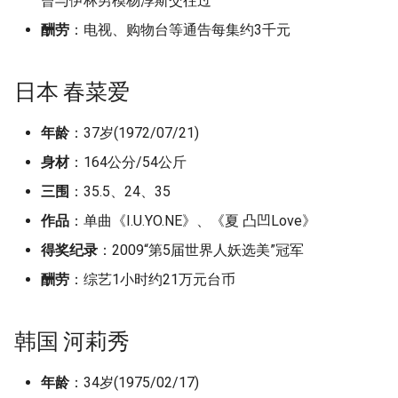
曾与伊林男模杨淳斯交往过
酬劳
：电视、购物台等通告每集约3千元
日本 春菜爱
年龄
：37岁(1972/07/21)
身材
：164公分/54公斤
三围
：35.5、24、35
作品
：单曲《I.U.YO.NE》、《夏 凸凹Love》
得奖纪录
：2009“第5届世界人妖选美”冠军
酬劳
：综艺1小时约21万元台币
韩国 河莉秀
年龄
：34岁(1975/02/17)