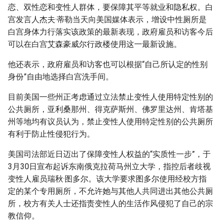
恋、双性恋和变性人群体，要保障其平等就业和隐私权。白
宫发言人杰夫·蒂勒当天向美国媒体表示，增设中性厕所是
白宫身体力行落实该政策的最新表现，政府雇员和访客今后
可以在白宫艾森豪威尔行政楼使用这一最新设施。
他还表示，政府雇员和访客也可以根据“自己所认定的性别
身份”自由地选择白宫洗手间。
目前美国一些州正考虑通过立法禁止变性人使用特定性别的
公共厕所，亚利桑那州、得克萨斯州、佛罗里达州、肯塔基
州等地均有议员认为，禁止变性人使用特定性别的公共厕所
有利于防止性侵犯行为。
美国司法部近日迈出了保障变性人权益的“实质性一步”，于
3月30日宣布起诉东南俄克拉荷马州立大学，指控后者歧视
变性人雇员瑞秋·图多尔。该大学要求图多尔使用经校方指
定的某个专用厕所，不允许她与其他人共同进出其他公共厕
所，校方有关人士还指责变性人的生活作风侵犯了自己的宗
教信仰。