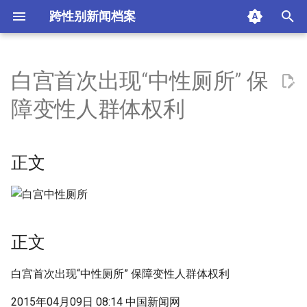
跨性别新闻档案
I
n
白宫首次出现“中性厕所” 保
正文
i
障变性人群体权利
t
正文
i
正文
来源
a
时间
l
i
标签
正文
z
作者
i
白宫首次出现“中性厕所” 保障变性人群体权利
n
评论
2015年04月09日 08:14 中国新闻网