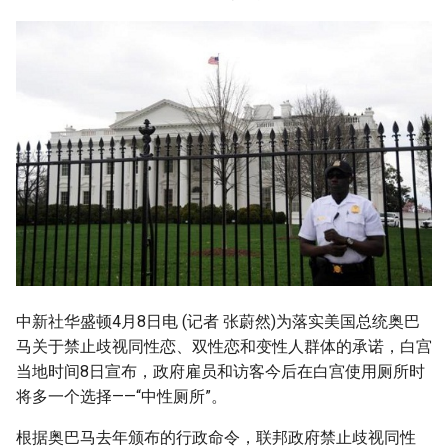
g
摘要与附加信息
s
附加信息 [Processed Page
e
Metadata]
a
r
c
h
中新社华盛顿4月8日电 (记者 张蔚然)为落实美国总统奥巴
马关于禁止歧视同性恋、双性恋和变性人群体的承诺，白宫
当地时间8日宣布，政府雇员和访客今后在白宫使用厕所时
将多一个选择——“中性厕所”。
根据奥巴马去年颁布的行政命令，联邦政府禁止歧视同性