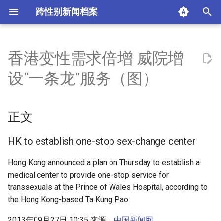
跨性别新闻档案
I
n
香港变性需求倍增 威院增
正文
i
设“一条龙”服务（图）
t
HK to establish one-stop
sex-change center
i
正文
a
摘要与附加信息
l
HK to establish one-stop sex-change center
附加信息 [Processed Page
i
Hong Kong announced a plan on Thursday to establish a
Metadata]
medical center to provide one-stop service for
z
transsexuals at the Prince of Wales Hospital, according to
i
the Hong Kong-based Ta Kung Pao.
n
2013年09月27日 10:35 来源：
中国新闻网