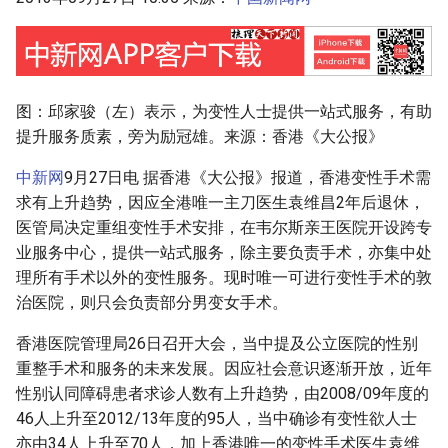
g
s
e
图：邱家骏（左）表示，为变性人士提供一站式服务，有助
a
提升服务质素，旁为励冠雄。来源：香港《大公报》
r
中新网
9月27日电 据香港《大公报》报道，香港变性手术需
c
求有上升趋势，因应全港唯一主刀医生袁维昌2年后退休，
医管局决定重组变性手术安排，在韦尔斯亲王医院开设跨专
h
业服务中心，提供一站式服务，除主要负责手术，亦集中处
理所有手术以外的变性服务。现时唯一可进行变性手术的敦
治医院，则只会负责部分男变女手术。
香港医院管理局26日召开大会，当中提及公立医院的性别
重整手术和服务的未来发展。因应社会意识逐渐开放，近年
性别认同障碍患者求诊人数有上升趋势，由2008/09年度的
46人上升至2012/13年度的95人，当中确诊有变性欲人士
亦由34人上升至70人，加上香港唯一的变性手术医生袁维