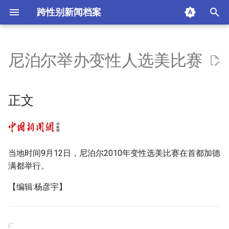
跨性别新闻档案
I
n
尼泊尔举办变性人选美比赛
正文
i
t
摘要与附加信息
正文
i
附加信息 [Processed Page
a
Metadata]
l
当地时间9月12日，尼泊尔2010年变性选美比赛在首都加德
i
满都举行。
z
【编辑:杨彦宇】
i
n