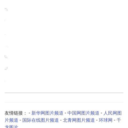
g
s
e
a
r
c
h
友情链接： -
新华网图片频道
-
中国网图片频道
-
人民网图
片频道
-
国际在线图片频道
-
北青网图片频道
-
环球网
-
千
龙图片