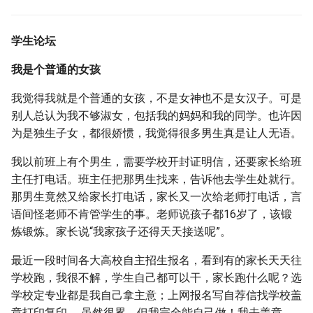
g
s
学生论坛
e
我是个普通的女孩
a
我觉得我就是个普通的女孩，不是女神也不是女汉子。可是
r
别人总认为我不够淑女，包括我的妈妈和我的同学。也许因
为是独生子女，都很娇惯，我觉得很多男生真是让人无语。
c
h
我以前班上有个男生，需要学校开封证明信，还要家长给班
主任打电话。班主任把那男生找来，告诉他去学生处就行。
那男生竟然又给家长打电话，家长又一次给老师打电话，言
语间怪老师不肯管学生的事。老师说孩子都16岁了，该锻
炼锻炼。家长说“我家孩子还得天天接送呢”。
最近一段时间各大高校自主招生报名，看到有的家长天天往
学校跑，我很不解，学生自己都可以干，家长跑什么呢？选
学校定专业都是我自己拿主意；上网报名写自荐信找学校盖
章打印复印……虽然很累，但我完全能自己做！我去盖章