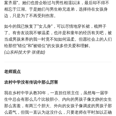
案齐眉”。她们也曾企盼过与男性相濡以沫，最后却不得不
相忘于江湖。于是她们与男生称兄道弟，选择待在女孩身
边，只是为了不再受到伤害。
如今的我已恢复了“女儿身”，可以尽情地穿长裙，梳辫子
了。有舍友说我不够温柔，也许是和童年的经历有关吧，被
当成男孩来养的我一时竟不知如何温柔。但愿社会上的人们
给那些“错位”和“被错位”的女孩多些关爱和理解。
(山东科技大学 张倩如)
老师观点
农村中学没有传说中那么厉害
我在乡村中学从教30年，一直担任班主任，虽然每一届学
生中总会有那么几个比较胆小、内向的男孩子像文静的女生
那么害羞，有两三个胆大、外向的女孩子像调皮的男孩子那
么霸气，但我一直认为这没什么，只要老师在平时加以正确