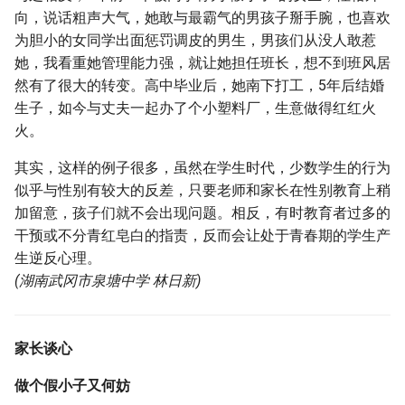
向，说话粗声大气，她敢与最霸气的男孩子掰手腕，也喜欢
为胆小的女同学出面惩罚调皮的男生，男孩们从没人敢惹
她，我看重她管理能力强，就让她担任班长，想不到班风居
然有了很大的转变。高中毕业后，她南下打工，5年后结婚
生子，如今与丈夫一起办了个小塑料厂，生意做得红红火
火。
其实，这样的例子很多，虽然在学生时代，少数学生的行为
似乎与性别有较大的反差，只要老师和家长在性别教育上稍
加留意，孩子们就不会出现问题。相反，有时教育者过多的
干预或不分青红皂白的指责，反而会让处于青春期的学生产
生逆反心理。
(湖南武冈市泉塘中学 林日新)
家长谈心
做个假小子又何妨