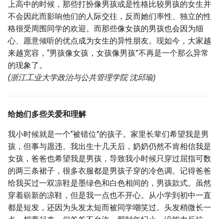
上高中的时候，那些打扮像男孩或是性格比较男孩的女生并
不会因此而影响他们的人际交往，反而她们率性、独立的性
格很受周围同学的欢迎。而那些像女孩的男孩也会因为细
心、愿意倾听的优点成为女生的异性朋友。现如今，大家越
来越宽容，“男孩像女孩，女孩像男孩”不再是一个那么异常
的现象了。
(浙江工业大学政治与公共管理学院 沈邱瑜)
给她们多些关爱和理解
我小时候就是一个“被错位”的孩子。家里长辈们希望我是男
孩，但事与愿违。我出生十几天后，奶奶仍然不肯相信我是
女孩，爸爸也希望我是男孩，导致我小时候只穿过屈指可数
的两三条裙子，很多衣服都是男孩子穿的冷色调。记得爸爸
给我买过一双凉鞋是墨绿色和白色相间的，男孩款式。虽然
穿着崭新的凉鞋，但是我一点也不开心。从小学到初中一直
都是短发，还因为头发太短而被同学嘲笑过。头发稍微长一