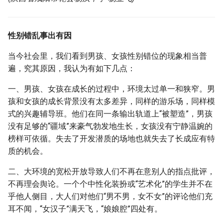
性别错乱事出有因
当今社会里，我们看到男孩、女孩性别错位的现象相当普
遍，究其原因，我认为有如下几点：
一、男孩、女孩在成长的过程中，环境太过单一和狭窄。男
孩和女孩的成长背景没有太多差异，同样的游乐场，同样模
式的兴趣辅导班。他们在同一条输出轨道上“被塑造”，男孩
没有足够的“疆域”来豪气勃发地生长，女孩没有宁静温婉的
榜样可依循。失去了开发潜质的场地也就失去了长成应有特
质的机会。
二、大环境的宽松开放导致人们不再在意别人的指点批评，
不再理会舆论。一个个中性化装扮或“艺术化”的学生并不在
乎他人侧目，大人们对他们“男不男，女不女”的评论他们充
耳不闻，“女汉子”满天飞，“娘娘腔”四处有。