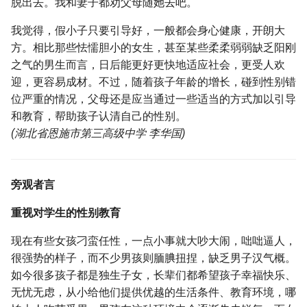
脱出去。我和妻子都劝父母随她去吧。
我觉得，假小子只要引导好，一般都会身心健康，开朗大
方。相比那些怯懦胆小的女生，甚至某些柔柔弱弱缺乏阳刚
之气的男生而言，日后能更好更快地适应社会，更受人欢
迎，更容易成材。不过，随着孩子年龄的增长，碰到性别错
位严重的情况，父母还是应当通过一些适当的方式加以引导
和教育，帮助孩子认清自己的性别。
(湖北省恩施市第三高级中学 李华国)
旁观者言
重视对学生的性别教育
现在有些女孩刁蛮任性，一点小事就大吵大闹，咄咄逼人，
很强势的样子，而不少男孩则腼腆扭捏，缺乏男子汉气概。
如今很多孩子都是独生子女，长辈们都希望孩子幸福快乐、
无忧无虑，从小给他们提供优越的生活条件、教育环境，哪