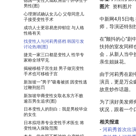
德国一变性人成欧洲首个怀孕生子
男性(图)
图片
:
资料图片
心理测试确认女儿心 父母同意儿
中新网4月5日电
子接受变性手术
师，导演还特别
成功人士更容易患抑郁症 与人格
性格有关
在“颤抖的心”
找变性人与河莉秀搭档 韩国引发
扶持的室友同样
讨论热潮(图)
会，从新人当中
捷克一家三口都是变性人 性学专
家称全球罕见
亲生姐妹花。
揭秘移植子宫生娃 男子做完变性
手术也可移植子宫
由于河莉秀在剧
演员，更是万众
新加坡一“男子”吸毒被抓 因变性逃
过鞭刑惩罚
故意炒作话题。
新加坡华裔变性女取名东方不败
逾百男生追求(图)
为了演好美发师
状况，跟着一个
日本变性人的剖白：我是男校毕业
的女生
相关报道
日本拟培养专业变性手术医生 将
变性纳入保险范围
-
河莉秀首次出演