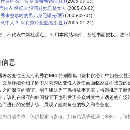
代言内衣广告 身价轰动韩国(图)
(2005-03-03)
代言内衣 经纪人:没问题她已是女人
(2005-03-02)
秀未整形时的男儿身照曝光(图)
(2005-02-04)
意中人？ 河莉秀对爱重感觉(图)
(2005-01-21)
息，不代表中新社观点。 刊用本网站稿件，务经书面授权。法律
加信息
国著名变性艺人河莉秀在MBC特别剧集《颤抖的心》中担任变性
。文章详细介绍了剧中河莉秀因变性人身份而面临家庭不接受的
友之间深厚的情谊。制作团队为了保持故事真实，特别挑选了新
外，该剧在保守的韩国背景下也引发了公众对变性人话题的广泛
色而进行的发型训练，展现了她对角色的投入和专业度。
息为自动生成，仅供检索与参考。如有错误或遗漏（未知），请