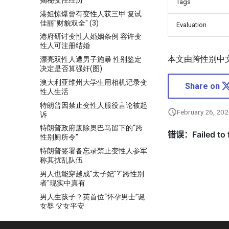
Tags
港姐惊爆曾有变性人获三甲 复试
佳丽"财貌双全" (3)
Evaluation
港府研讨变性人婚姻条例 容许变
性人可注册结婚
本文由跨性别中
漂亮双性人遭男子施暴 性别鉴定
决定是否算强奸(图)
澳大利亚维州大学生用相机记录变
Share on
性人生活
特朗普因禁止变性人服役言论被起
February 26, 20
诉
特朗普政府废除奥巴马留下的“跨
性别厕所令”
特朗普签署备忘录禁止变性人参军
称其扰乱队伍
男人也能穿越成"太子妃"?"跨性别
者"现实中真有
男人生孩子？英首位“怀孕男士”诞
女婴 父女平安
男孩娘娘腔女孩假小子 当今性别
错位现象相当普遍