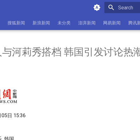
Type to star
搜狐新闻
新浪新闻
未分类
澎湃新闻
网易新闻
腾讯
与河莉秀搭档 韩国引发讨论热潮
月05日 15:36
乐, 韩国