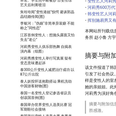
本名、学生照不断被炒 台变性综
-
变性艺人河莉秀
艺天后利菁喷泪
-
河莉秀600万
朱玲玲闻"变性港姐"惊愕 避谈郭晶
-
韩变性艺人河莉
晶结婚传闻(图)
-
挥别施易男又有
李银河："伪娘"非简单异装癖 不能
称之"同性恋"
本网站所刊载信
江苏首例变性人：想抛头露面又怕
务所 赵小鲁 方宇
失去“老公”
河莉秀变性人俱乐部热舞 自揭表
演内幕（组图）
摘要与附
河莉秀携变性人举行写真展 疑有
变态意味遭起诉
该文件报道了韩
泰300公斤变性人减肥治疗成功 以
引发了社会热议
87公斤出院
样是变性人的室
泰人妖投怀送抱勤搭讪 乘机洗劫
中国游客财物(图)
她的亲姐姐。此
泰国一名变性人登记参选省议员
河莉秀为演好角
创该国首例(图)
摘要与附加信
泰国举办世界变性人选美比赛 冠
军期盼社会接纳
胜感激。