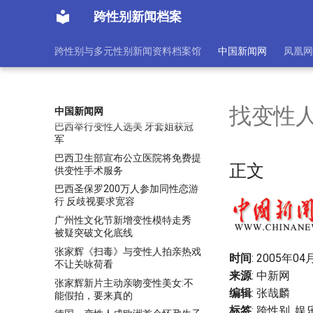
性人等受益
跨性别新闻档案
巴基斯坦变性人的生存悲歌
巴西举行变性人选美 众佳丽争艳
跨性别与多元性别新闻资料档案馆
中国新闻网
凤凰网
巴西举行变性人选美 新科冠军加
冕
巴西举行变性人选美 泳装佳丽大
秀性感身材
找变性人
中国新闻网
巴西举行变性人选美 牙套姐获冠
军
巴西卫生部宣布公立医院将免费提
正文
供变性手术服务
巴西圣保罗200万人参加同性恋游
行 反歧视要求宽容
广州性文化节新增变性模特走秀
被疑突破文化底线
张家辉《扫毒》与变性人拍亲热戏
时间
: 2005年04
不让关咏荷看
来源
: 中新网
张家辉新片主动亲吻变性美女:不
编辑
: 张哉麟
能假拍，要来真的
标签
: 跨性别, 娱