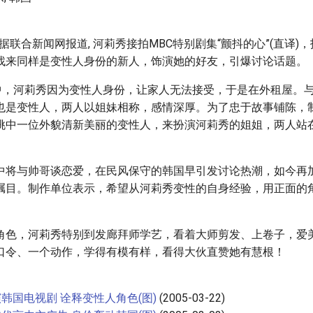
 据联合新闻网报道, 河莉秀接拍MBC特别剧集“颤抖的心”(直译)
找来同样是变性人身份的新人，饰演她的好友，引爆讨论话题。
剧中，河莉秀因为变性人身份，让家人无法接受，于是在外租屋。
也是变性人，两人以姐妹相称，感情深厚。为了忠于故事铺陈，
挑中一位外貌清新美丽的变性人，来扮演河莉秀的姐姐，两人站
中将与帅哥谈恋爱，在民风保守的韩国早引发讨论热潮，如今再
瞩目。制作单位表示，希望从河莉秀变性的自身经验，用正面的
角色，河莉秀特别到发廊拜师学艺，看着大师剪发、上卷子，爱
口令、一个动作，学得有模有样，看得大伙直赞她有慧根！
韩国电视剧 诠释变性人角色(图)
(2005-03-22)