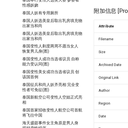
泰国举行变性人选美大赛 参赛者
性感妖娆
附加信息 [Proce
泰国人妖有专用厕所
泰国人妖选美皇后取出乳房填充物
出家当和尚
Attribute
泰国人妖选美皇后取出乳房填充物
出家当和尚
Filename
泰国变性人剃度两周不愿当女人
恢复男儿身(图)
Size
泰国变性人成功当选省议员 自称
能力受认同(图)
Archived Date
泰国变性美女成功当选省议员 创
该国首例
Original Link
泰国征兵和尚人妖齐亮相 完全变
性者可免征(图)
Author
泰国新航空公司变性人空姐正式亮
相
Region
泰国首家招收变性人航空公司首航
将飞往中国
Date
海天盛筵事件女主角原是男人身
揭秘变性经历