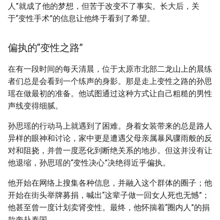
人”就成了他的梦想，但苦于改变不了事实。长大后，关
于“变性手术”的信息让他终于看到了希望。
偏执的“变性之路”
在有一段时间的每天清晨，位于太原市北部二龙山上的晨练
者们总是会看到一个练声的身影。那是走上变性之路的孙思
瑶在做最初的准备。他试图通过这种方式让自己粗糙的男性
声线变得细腻。
孙思瑶的行动马上就遇到了困难。身着女装带来的总是路人
异样的眼神和讨论，家中更是遭遇父母亲属暴风骤雨般的反
对和阻挠，并曾一度恶化到断绝关系的地步。但这并没有让
他退缩，孙思瑶的“变性决心”决绝得近乎偏执。
他开始在网络上搜集各种信息，并融入这个群体的圈子；他
开始在街头举牌募捐，喊出“这辈子做一回女人死也无憾”；
他甚至曾一度计划卖肾变性。最终，他怀揣着“圈内人”的捐
款奔赴泰国。