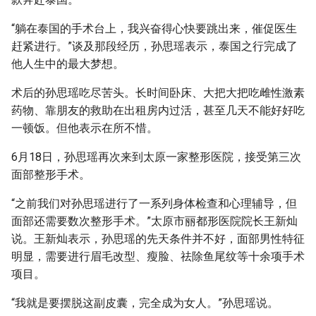
“躺在泰国的手术台上，我兴奋得心快要跳出来，催促医生
赶紧进行。”谈及那段经历，孙思瑶表示，泰国之行完成了
他人生中的最大梦想。
术后的孙思瑶吃尽苦头。长时间卧床、大把大把吃雌性激素
药物、靠朋友的救助在出租房内过活，甚至几天不能好好吃
一顿饭。但他表示在所不惜。
6月18日，孙思瑶再次来到太原一家整形医院，接受第三次
面部整形手术。
“之前我们对孙思瑶进行了一系列身体检查和心理辅导，但
面部还需要数次整形手术。”太原市丽都形医院院长王新灿
说。王新灿表示，孙思瑶的先天条件并不好，面部男性特征
明显，需要进行眉毛改型、瘦脸、祛除鱼尾纹等十余项手术
项目。
“我就是要摆脱这副皮囊，完全成为女人。”孙思瑶说。