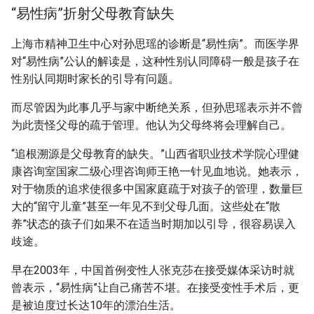
“易性病”折射父母教育缺失
上海市精神卫生中心对孙思瑶的诊断是“易性病”。而医学界
对“易性病”公认的解读是，这种性别认同障碍一般是孩子在
性别认同期时家长的引导有问题。
而尽管因为此事几乎与家中断绝关系，但孙思瑶表示并不曾
为此责怪父母的疏于管理。他认为父母终将会理解自己。
“追根溯源是父母教育的缺失。”山西省职业技术学院心理健
康咨询室国家二级心理咨询师王艳一针见血地说。她表示，
对于物质的追求使很多中国家庭疏于对孩子的管理，数量巨
大的“留守儿童”甚至一年见不到父母几面。这些处在“散
养”状态的孩子们如果不在适当时期加以引导，很容易误入
歧途。
早在2003年，中国首例变性人张克莎在接受媒体采访时就
曾表示，“易性病”让自己痛苦不堪。在接受变性手术后，更
是被迫度过长达10年的漂泊生活。