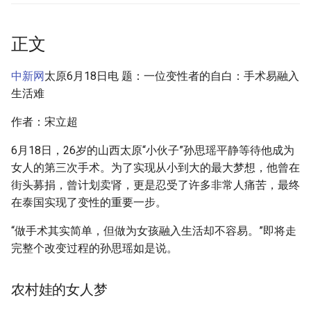
摘要与附加信息
g
s
附加信息 [Processed Page
正文
Metadata]
e
中新网
太原6月18日电 题：一位变性者的自白：手术易融入
a
生活难
r
作者：宋立超
c
6月18日，26岁的山西太原“小伙子”孙思瑶平静等待他成为
h
女人的第三次手术。为了实现从小到大的最大梦想，他曾在
街头募捐，曾计划卖肾，更是忍受了许多非常人痛苦，最终
在泰国实现了变性的重要一步。
“做手术其实简单，但做为女孩融入生活却不容易。”即将走
完整个改变过程的孙思瑶如是说。
农村娃的女人梦