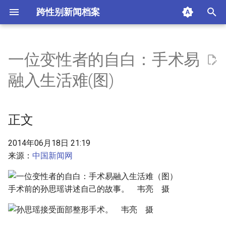
跨性别新闻档案
I
n
一位变性者的自白：手术易
正文
i
融入生活难(图)
t
正文
i
正文
农村娃的女人梦
a
偏执的“变性之路”
l
2014年06月18日 21:19
来源：
中国新闻网
i
“我想收养个孤儿过平淡生
z
活”
手术前的孙思瑶讲述自己的故事。 韦亮 摄
i
“易性病”折射父母教育缺失
n