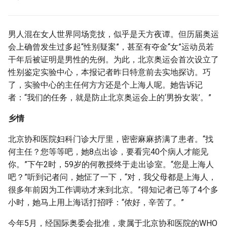
g
s
男人混在女人世界同场竞技，似乎是天方夜谭。但历届奥运
e
会上确曾发生过多起“性别疑案”，甚至有夺金“女”运动员若
干年后被证明是男性的先例。为此，北京奥运会首次设立了
a
性别鉴定实验中心，本报记者昨日特意前去实地探访。巧
r
了，实验中心的主任何方方还是个上海人呢。她告诉记
者：“我们的任务，就是防止北京奥运会上的‘男扮女装’。”
c
h
乡情
北京协和医院妇科门诊大厅里，密密麻麻挤满了患者。“找
何主任？您等等吧，她8点出诊，要看完40个病人才能见
你。”下午2时，59岁的何教授终于走出诊室。“您是上海人
吧？”听到记者问，她怔了一下，“对，我父母都是上海人，
很多年前因为工作调动才来到北京。”得知记者已等了4个多
小时，她马上用上海话打招呼：“侬好，辛苦了。”
今年5月，经国际奥委会批准，隶属于北京协和医院的WHO