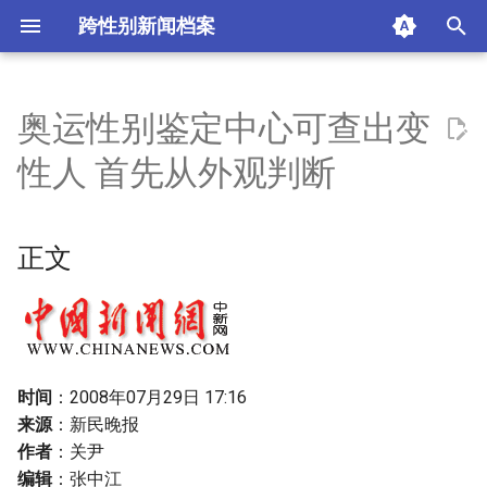
跨性别新闻档案
I
n
奥运性别鉴定中心可查出变
正文
i
性人 首先从外观判断
t
摘要与附加信息
i
正文
附加信息 [Processed Page
a
Metadata]
l
i
z
时间
：2008年07月29日 17:16
来源
：新民晚报
i
作者
：关尹
n
编辑
：张中江