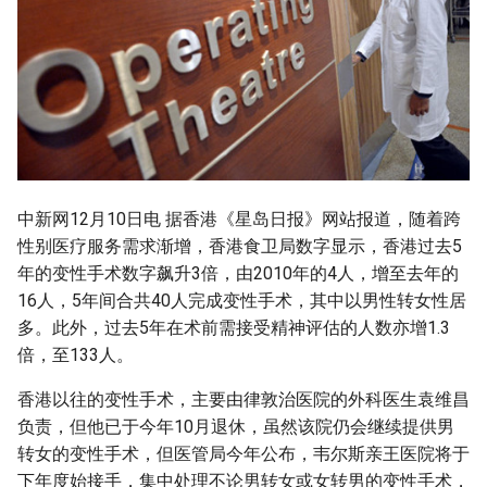
g
s
e
a
r
c
中新网12月10日电 据香港《星岛日报》网站报道，随着跨
性别医疗服务需求渐增，香港食卫局数字显示，香港过去5
h
年的变性手术数字飙升3倍，由2010年的4人，增至去年的
16人，5年间合共40人完成变性手术，其中以男性转女性居
多。此外，过去5年在术前需接受精神评估的人数亦增1.3
倍，至133人。
香港以往的变性手术，主要由律敦治医院的外科医生袁维昌
负责，但他已于今年10月退休，虽然该院仍会继续提供男
转女的变性手术，但医管局今年公布，韦尔斯亲王医院将于
下年度始接手，集中处理不论男转女或女转男的变性手术，