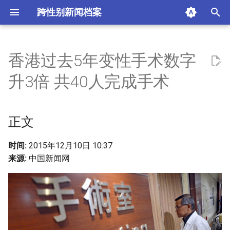
跨性别新闻档案
I
n
香港过去5年变性手术数字
正文
i
升3倍 共40人完成手术
t
摘要与附加信息
i
正文
附加信息 [Processed Page
a
Metadata]
l
时间:
2015年12月10日 10:37
来源:
中国新闻网
i
z
i
n