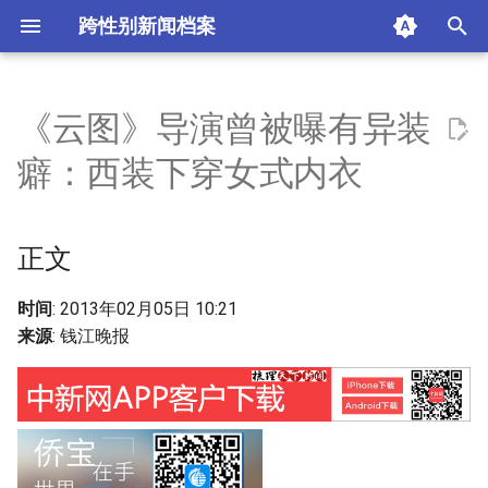
跨性别新闻档案
I
n
《云图》导演曾被曝有异装
正文
i
癖：西装下穿女式内衣
t
摘要与附加信息
i
正文
附加信息 [Processed Page
a
Metadata]
l
时间
: 2013年02月05日 10:21
来源
: 钱江晚报
i
z
i
n