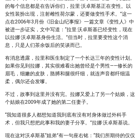
的每个信息都是在告诉你们，拉里·沃卓斯基正在变性。以
女性装扮出现，注射雌性荷尔蒙，还要做变性手术。”这一
点在2006年3月份《旧金山纪事报》一篇文章《变性人》中
被进一步证实，文中写道：“拉里·沃卓斯基已经变性，现在
以拉娜·沃卓斯基身份生活。”但当时，拉里要变性这个消
息，只是人们茶余饭后的笑谈而已。
有消息透露，拉里和医生制定了一个长达三年的变性计划。
如果你见到拉娜，其实很难看出她曾经是个男性——修长的
眉毛，细嫩的皮肤，胳膊和腿很纤细，就连声音都纤细温
柔，偶尔还会发嗲。
不过，故事到这里并没有完。拉娜又爱上了另一个姑娘，这
个姑娘在2009年成了她的第二任妻子。
“我知道很多人都想知道我到底有没有对身体做过外科手
术，但我只想把此事和我的妻子分享。”拉娜·沃卓斯基说。
现在这对沃卓斯基“姐弟”有一句座右铭：“我们所期待的仅仅