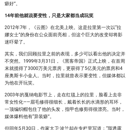
癖好”。
14年前他就说要变性，只是大家都当成玩笑
2012年7年，《云图》在北美上映。这是拉里第一次以“拉
娜女士”的身份在公众面前亮相，但这个巨大的改变却将影
迷吓晕了。
其实，我们回顾拉里之前的表现，多少可以看出他的决定并
不突然。1999年3月31日，《黑客帝国》正式上映，在首周
末就揽得了3000万美元票房，更获得了5亿美元的票房和4
座奥斯卡小金人。当时，拉里就曾表示要变性，但媒体都以
为他在开玩笑。
2003年的戛纳电影节上，走在红毯上的拉里，脸看上去非
常女性化——眉毛修得很细长，戴着长长的水滴形的耳环，
一顶编织帽包住了他的头发，指甲也修剪得很漂亮。当时，
媒体爆料他有“异装癖”。
但同年5月30日，作家大卫·波兰却在专栏里写道：“我透露