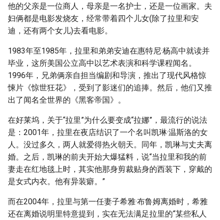
他的父亲是一位商人，母亲是一名护士，还是一位画家。夫
妇俩都是电影发烧友，经常带着四个儿女(除了拉里和安
迪，还有两个女儿)去看电影。
1983年至1985年，拉里和弟弟安迪在惠特尼·杨高中就读并
毕业，这所美国公立高中以艺术表演和科学课程闻名。
1996年，兄弟俩亲自担当编剧和导演，推出了现代风格惊
悚片《惊世狂花》，受到了影迷们的追捧。然后，他们又推
出了闻名全世界的《黑客帝国》。
在好莱坞，关于“拉里”为什么要变成“拉娜”，最流行的说法
是：2001年，拉里在夜店结识了一个名叫凯琳·温斯洛的女
人。没过多久，两人就爱得热火朝天。同年，凯琳与丈夫离
婚。之后，凯琳的前夫开始大爆猛料，说“当拉里和我的前
妻走在红地毯上时，其实他那身剪裁贴身的西装下，穿戴的
是女式内衣。他有异装癖。”
而在2004年，拉里与第一任妻子希雅·布鲁姆离婚时，希雅
还在离婚说明里特意提到，实在无法满足拉里的“某些私人