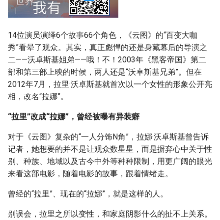
g
s
14位演员演绎6个故事66个角色，《云图》的“百变大咖
e
秀”看晕了观众。其实，真正彪悍的还是身藏幕后的导演之
二——沃卓斯基姐弟——哦！不！2003年《黑客帝国》第二
a
部和第三部上映的时候，两人还是“沃卓斯基兄弟”。但在
r
2012年7月，拉里·沃卓斯基就首次以一个女性的形象公开亮
c
相，改名“拉娜”。
h
“拉里”改成“拉娜”，曾经被曝有异装癖
对于《云图》复杂的“一人分饰N角”，拉娜·沃卓斯基曾告诉
记者，她想要的并不是让观众数星星，而是摒弃心中关于性
别、种族、地域以及古今中外等种种限制，用更广阔的眼光
来看这部电影，随着电影的故事，跟着情绪走。
曾经的“拉里”、现在的“拉娜”，就是这样的人。
别误会，拉里之所以变性，和家庭阴影什么的扯不上关系。