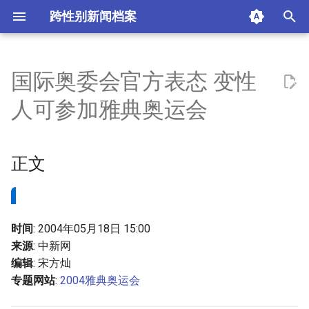
跨性别新闻档案
I
n
国际奥委会官方表态 变性
正文
i
人可参加雅典奥运会
t
摘要与附加信息
i
正文
附加信息 [Processed Page
a
Metadata]
l
i
时间
: 2004年05月18日 15:00
z
来源
: 中新网
编辑
: 宋方灿
i
专题网站
:
2004雅典奥运会
n