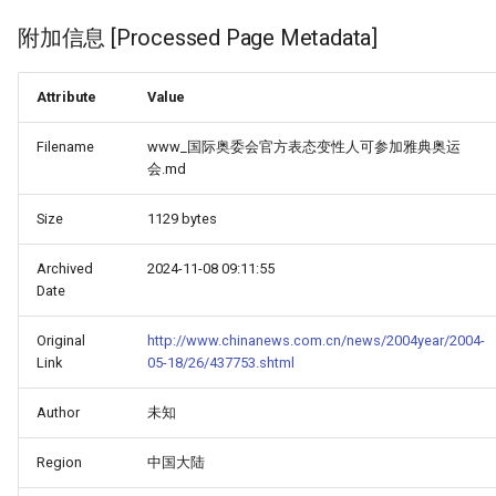
附加信息 [Processed Page Metadata]
Attribute
Value
Filename
www_国际奥委会官方表态变性人可参加雅典奥运
会.md
Size
1129 bytes
Archived
2024-11-08 09:11:55
Date
Original
http://www.chinanews.com.cn/news/2004year/2004-
Link
05-18/26/437753.shtml
Author
未知
Region
中国大陆