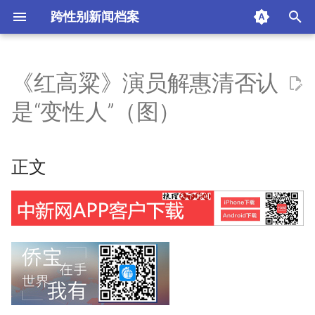
跨性别新闻档案
I
n
《红高粱》演员解惠清否认
正文
i
是“变性人”（图）
t
摘要与附加信息
i
正文
附加信息 [Processed Page
a
Metadata]
l
i
z
i
n