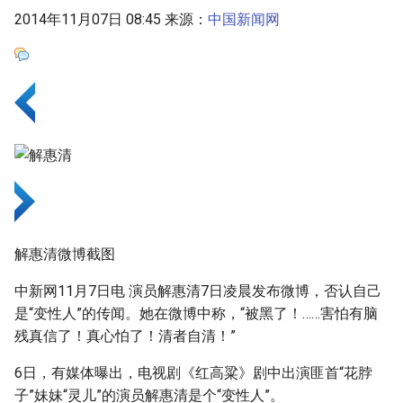
g
2014年11月07日 08:45 来源：
中国新闻网
s
e
a
r
c
h
解惠清微博截图
中新网11月7日电 演员解惠清7日凌晨发布微博，否认自己
是“变性人”的传闻。她在微博中称，“被黑了！……害怕有脑
残真信了！真心怕了！清者自清！”
6日，有媒体曝出，电视剧《红高粱》剧中出演匪首“花脖
子”妹妹“灵儿”的演员解惠清是个“变性人”。