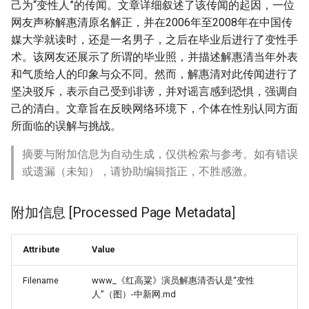
己为“变性人”的传闻。文章详细叙述了该传闻的起因，一位
网友声称解惠清原名解正，并在2006年至2008年在中国传
媒大学就读时，还是一名男子，之后在毕业后进行了变性手
术。该网友还展示了所谓的毕业照，并描述解惠清当年外表
和气质给人的印象与众不同。然而，解惠清对此传闻进行了
坚决驳斥，表示自己受到诽谤，并对谣言感到恐惧，强调自
己的清白。文章旨在反映网络环境下，个体在性别认同方面
所面临的误解与挑战。
摘要与附加信息为自动生成，仅供检索与参考。如有错误
或遗漏（未知），请协助编辑指正，不胜感激。
附加信息 [Processed Page Metadata]
Attribute
Value
Filename
www_《红高粱》演员解惠清否认是“变性
人”（图）-中新网.md