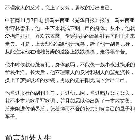
g
不理家人的反对，换上了女装，勇敢的活出自己。
s
中新网11月7日电 据马来西亚《光华日报》报道，马来西亚
e
华裔林雪乐，他一生下来就找不到自己的身体。从小，他就
爱抱洋娃娃、喜欢花衣裳、偷穿妈妈的高跟鞋在房间里走来
a
走去。可是，上天却偏偏跟他开玩笑，给了他一副男儿身，
r
从此注定他在雌雄莫辨的道路上跌跌撞撞，走得很辛苦。
c
他小时候就心脏有孔，身体赢弱，不能像一般小孩过快乐的
h
学校生活。长大后，他不理家人的反对和别人的蜚短流长，
换上了梦寐以求的女装，勇敢的走在阳光底下活出自己。
他当过报社的副刊主任，开过幼儿园，当过唱片公司公关，
替不少本地歌星写歌词，并且如愿以偿出版了一本散文集。
后来闯进传销界后，凭着锲而不舍的努力拥有自己的屋子和
车子。
前言如梦人生