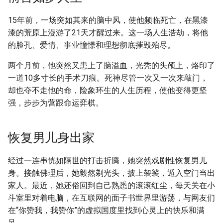
15年前，一场突如其来的脑中风，使他频临死亡，在黑漆
漆的荒原上漫游了21天才醒过来。这一场人生浩劫，将他
的脸孔、爱情、事业憧憬和理想彻底摧毁殆尽。
两个月前，他突然又患上了脑溢血，光秃的头颅上，烙印了
一道10多寸长的手术刀痕。死神尽管一次又一次来敲门，
却也夺不走他的命，险象环生的人生历程，使他变得更坚
强，步步为营跟命运弈棋。
恢复男儿身出家
经过一连串恍如隔世的打击折腾，她突然戏剧性恢复男儿
身。接触佛理后，她毅然剃光头，披上袈裟，遁入空门当出
家人。最近，她还俗回到自己熟悉的滚滚红尘，每天关在小
斗室里对着电脑，在互联网的面子书世界里游荡，与网友们
在“你赞我，我赞你”的虚拟国度里找到心灵上的快乐和满
足。