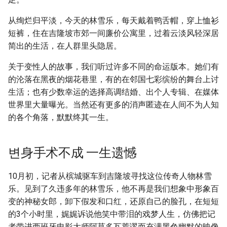
从绚烂归平淡，今天的林雪乐，每天戴着鸭舌帽，穿上恤衫
短裤，住在吉隆坡市郊一间廉价公寓里，过着云淡风轻深居
简出的生活，在人群里头隐居。
关于变性人的故事，我们听过许多不同的命运版本。她们有
的沦落在黑夜的烟花巷里，有的在邻国七彩缤纷的舞台上讨
生活；也有少数幸运的选择高调结婚、出个人专辑、在媒体
世界里大量曝光。当然还有更多的消声匿迹在人间不为人知
的各个角落，默默终其一生。
변身手术不成 一生遗憾
10月初，记者从槟城驱车到吉隆坡寻找这位传奇人物林雪
乐。见到了久违多年的林雪乐，他不再是我们想象中形象百
变的神秘女郎，卸下假发和口红，还原自己的脸孔，在短短
的3个小时里，娓娓诉说他笑中带泪的戏梦人生，仿佛把记
者带进西班牙电影大师阿莫多瓦荒谬而充满黑色幽默的映像