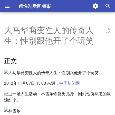
跨性别新闻档案
I
n
大马华裔变性人的传奇人
正文
i
生：性别跟他开了个玩笑
t
前言如梦人生
i
正文
恢复男儿身出家
a
변身手术不成 一生遗憾
l
i
2012年11月07日 15:08 来源：
中国新闻网
摘要与附加信息
z
经过一场人生浩劫，林雪乐恢复男儿身，回到他所熟悉的滚
附加信息 [Processed Page
滚红尘。
i
Metadata]
n