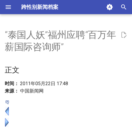
跨性别新闻档案
I
n
“泰国人妖”福州应聘“百万年
正文
i
薪国际咨询师”
t
摘要与附加信息
i
正文
附加信息 [Processed Page
a
Metadata]
l
时间：
2011年05月22日 17:48
来源：
中国新闻网
i
z
i
n