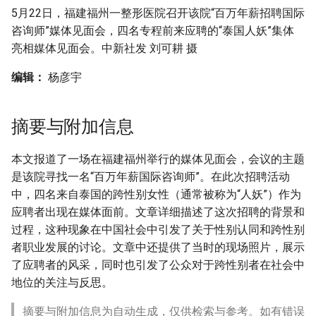
g
5月22日，福建福州一整形医院召开该院“百万年薪招聘国际
咨询师”媒体见面会，四名专程前来应聘的“泰国人妖”集体
s
亮相媒体见面会。中新社发 刘可耕 摄
e
编辑：
杨彦宇
a
r
摘要与附加信息
c
本文报道了一场在福建福州举行的媒体见面会，会议的主题
h
是该院寻找一名“百万年薪国际咨询师”。在此次招聘活动
中，四名来自泰国的跨性别女性（通常被称为“人妖”）作为
应聘者出现在媒体面前。文章详细描述了这次招聘的背景和
过程，这种现象在中国社会中引发了关于性别认同和跨性别
者职业发展的讨论。文章中还提供了当时的现场照片，展示
了应聘者的风采，同时也引发了公众对于跨性别者在社会中
地位的关注与反思。
摘要与附加信息为自动生成，仅供检索与参考。如有错误