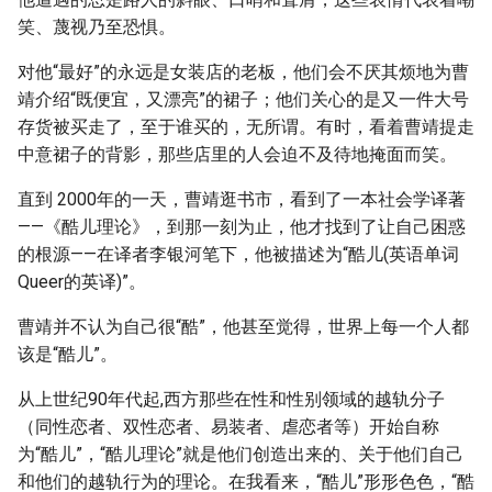
笑、蔑视乃至恐惧。
对他“最好”的永远是女装店的老板，他们会不厌其烦地为曹
靖介绍“既便宜，又漂亮”的裙子；他们关心的是又一件大号
存货被买走了，至于谁买的，无所谓。有时，看着曹靖提走
中意裙子的背影，那些店里的人会迫不及待地掩面而笑。
直到 2000年的一天，曹靖逛书市，看到了一本社会学译著
——《酷儿理论》，到那一刻为止，他才找到了让自己困惑
的根源——在译者李银河笔下，他被描述为“酷儿(英语单词
Queer的英译)”。
曹靖并不认为自己很“酷”，他甚至觉得，世界上每一个人都
该是“酷儿”。
从上世纪90年代起,西方那些在性和性别领域的越轨分子
（同性恋者、双性恋者、易装者、虐恋者等）开始自称
为“酷儿”，“酷儿理论”就是他们创造出来的、关于他们自己
和他们的越轨行为的理论。在我看来，“酷儿”形形色色，“酷