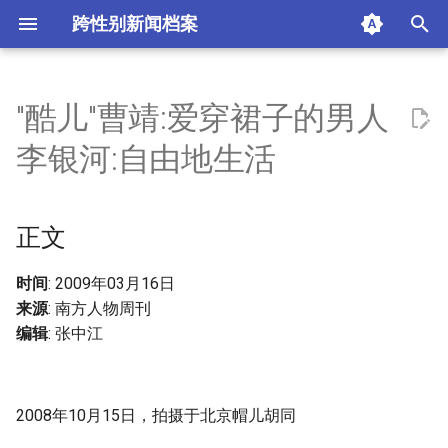
跨性别新闻档案
I
n
"酷儿"曹靖:爱穿裙子的男人
正文
i
李银河:自由地生活
t
酷儿曹靖 爱穿裙子的男人
i
正文
摘要与附加信息
a
附加信息 [Processed Page
l
时间
: 2009年03月16日
Metadata]
来源
: 南方人物周刊
i
编辑
: 张中江
z
i
2008年10月15日，拍摄于北京帽儿胡同
n