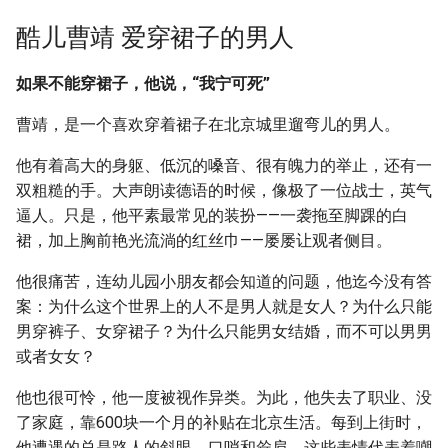
g
酷儿曹靖 爱穿裙子的男人
s
如果不能穿裙子，他说，“我宁可死”
e
a
曹靖，是一个喜欢穿着裙子在北京城里遛弯儿的男人。
r
他有着高大的身躯、低沉的嗓音、很有魄力的举止，还有一
双粗糙的手。大声朗读德语的时候，像极了一位战士，英气
c
逼人。只是，他平素最常见的装扮——一袭拖至脚踝的白
h
裙，加上胸前艳光流淌的红丝巾——屡屡让观者侧目。
他很痛苦，连幼儿园小朋友都会知道的问题，他迄今没有答
案：为什么这个世界上的人不是男人就是女人？为什么只能
男穿裤子、女穿裙子？为什么只能男女结婚，而不可以男男
或者女女？
他也很可怜，他一度被视作异类。为此，他失去了职业、没
了家庭，靠600块一个月的补贴在北京生活。每到上街时，
他遭遇的总是路人的斜眼、口哨和耸肩，这些表情代表着嘲