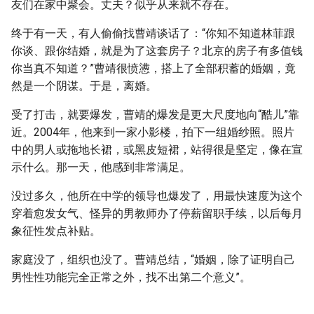
友们在家中聚会。丈夫？似乎从来就不存在。
终于有一天，有人偷偷找曹靖谈话了：“你知不知道林菲跟
你谈、跟你结婚，就是为了这套房子？北京的房子有多值钱
你当真不知道？”曹靖很愤懑，搭上了全部积蓄的婚姻，竟
然是一个阴谋。于是，离婚。
受了打击，就要爆发，曹靖的爆发是更大尺度地向“酷儿”靠
近。2004年，他来到一家小影楼，拍下一组婚纱照。照片
中的男人或拖地长裙，或黑皮短裙，站得很是坚定，像在宣
示什么。那一天，他感到非常满足。
没过多久，他所在中学的领导也爆发了，用最快速度为这个
穿着愈发女气、怪异的男教师办了停薪留职手续，以后每月
象征性发点补贴。
家庭没了，组织也没了。曹靖总结，“婚姻，除了证明自己
男性性功能完全正常之外，找不出第二个意义”。