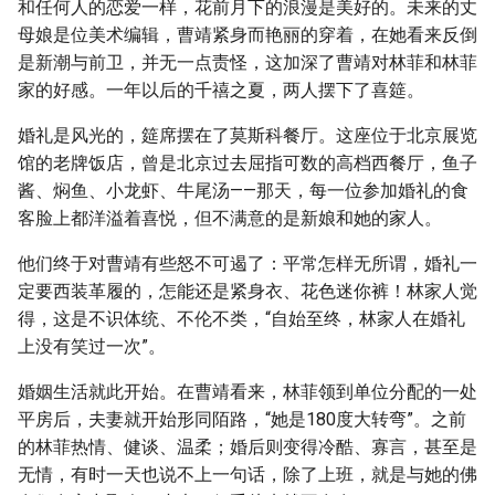
和任何人的恋爱一样，花前月下的浪漫是美好的。未来的丈
母娘是位美术编辑，曹靖紧身而艳丽的穿着，在她看来反倒
是新潮与前卫，并无一点责怪，这加深了曹靖对林菲和林菲
家的好感。一年以后的千禧之夏，两人摆下了喜筵。
婚礼是风光的，筵席摆在了莫斯科餐厅。这座位于北京展览
馆的老牌饭店，曾是北京过去屈指可数的高档西餐厅，鱼子
酱、焖鱼、小龙虾、牛尾汤——那天，每一位参加婚礼的食
客脸上都洋溢着喜悦，但不满意的是新娘和她的家人。
他们终于对曹靖有些怒不可遏了：平常怎样无所谓，婚礼一
定要西装革履的，怎能还是紧身衣、花色迷你裤！林家人觉
得，这是不识体统、不伦不类，“自始至终，林家人在婚礼
上没有笑过一次”。
婚姻生活就此开始。在曹靖看来，林菲领到单位分配的一处
平房后，夫妻就开始形同陌路，“她是180度大转弯”。之前
的林菲热情、健谈、温柔；婚后则变得冷酷、寡言，甚至是
无情，有时一天也说不上一句话，除了上班，就是与她的佛