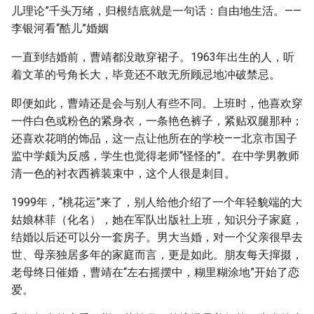
儿理论”千头万绪，归根结底就是一句话：自由地生活。——
李银河看“酷儿”婚姻
一直到结婚前，曹靖都没敢穿裙子。1963年出生的人，听
着文革的号角长大，毕竟还不敢无所顾忌地冲破禁忌。
即便如此，曹靖还是会与别人有些不同。上班时，他喜欢穿
一件白色或粉色的紧身衣，一条艳色裤子，紧贴双腿那种；
还喜欢花哨的饰品，这一点让他所在的学校——北京市国子
监中学颇为反感，学生也觉得老师“怪怪的”。在中学男教师
清一色的衬衣西裤装束中，这个人很是刺目。
1999年，“桃花运”来了，别人给他介绍了一个年轻貌端的大
姑娘林菲（化名），她在军队出版社上班，知识分子家庭，
结婚以后还可以分一套房子。男大当婚，对一个父亲很早去
世、母亲独居多年的家庭而言，更是如此。朋友每天撺掇，
老母终日催婚，曹靖在“左右摇摆中，糊里糊涂地”开始了恋
爱。