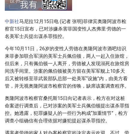
g
s
中新社
马尼拉12月15日电 (记者 张明)菲律宾奥隆阿波市检
e
察官15日宣布，已对涉嫌杀害菲国变性人杰弗里·劳德的一
名美军士兵提出谋杀罪指控。
a
r
今年10月11日，26岁的变性人劳德在奥隆阿波市酒吧结识
来菲参加联合军演的美军士兵佩伯顿，两人一起入住旅馆，
c
但后来，只有佩伯顿一人离开，劳德被人发现溺死在旅馆房
h
间洗手间里。涉案的佩伯顿被美方留在美军军舰上10多天
后又被转移至菲武装部队总部一处美军“设施”内，由美方看
管，并无视奥隆阿波市检察官的传唤，缺席该案调查程序。
奥隆阿波市检察官桑托斯15日向记者表示，检方在对这桩
命案进行调查后，已对涉案的美军士兵佩伯顿提出谋杀罪指
控。她透露，犯罪嫌疑人的一些行为构成“加重情节”，检方
调查小组确信有合理依据对嫌犯提起谋杀罪指控。
遇害者劳德的家人对办案检察官的决定表示欢迎。不过，劳