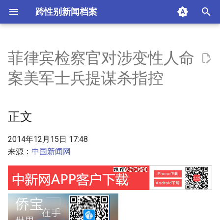
跨性别新闻档案
I
n
菲律宾检察官对涉变性人命
正文
i
案美军士兵提谋杀指控
t
摘要与附加信息
i
正文
附加信息 [Processed Page
a
Metadata]
l
2014年12月15日 17:48
来源：
中国新闻网
i
z
i
n