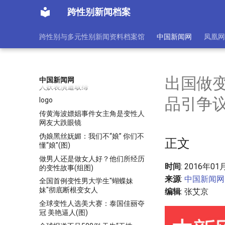
国际变性人选美 日本“小姐”封后
跨性别新闻档案
丹麦国会决定明年起不把“跨性
别”列为精神疾病
跨性别与多元性别新闻资料档案馆
中国新闻网
凤凰网
为照顾变性人感受 英国拟发行“无
性别”护照
为跨性别群体拍摄电影的高中生：
关注少数群体 探寻自我
出国做
中国新闻网
人妖表演遭取缔
品引争
logo
传黄海波嫖娼事件女主角是变性人
网友大跌眼镜
伪娘黑丝妩媚：我们不“娘” 你们不
正文
懂“娘”(图)
做男人还是做女人好？他们所经历
时间
: 2016年01
的变性故事(组图)
来源
:
中国新闻网
全国首例变性男大学生"蝴蝶妹
妹"彻底断根变女人
编辑
: 张艾京
全球变性人选美大赛：泰国佳丽夺
冠 美艳逼人(图)