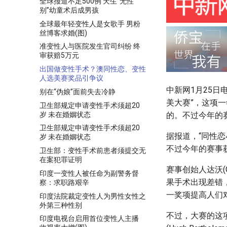
全球报道不足500例 天生“无性
别”幼童术后成男孩
全球最年轻变性人是女歌手 男粉
丝博客求婚(图)
准变性人与医院发生官司纠纷 终
审获赔5万元
出国做变性手术？澳同性恋、变性
人选美赛奖品引争议
中新网1月25日
别在“伪娘”面前失去冷静
美大赛”，这项一
卫生部规定申请变性手术须超20
岁 未在婚姻状态
的。不过今年的
卫生部规定申请变性手术须超20
据报道，“同性恋
岁 未在婚姻状态
不过今年的赛事
卫生部：变性手术前患者须提交无
在案犯罪证明
赛事创始人达沃(
印度一变性人被任命为副警务督
果手术出现差错
察：求职路艰辛
一奖项提高人们
印度法院裁定变性人为男性女性之
外第三种性别
不过，大赛的这
印度电视台启用首位变性人主播