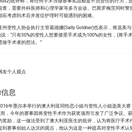
tholomeusz)批评称，将任何手术当做赛事奖品都是不负责任的行为
检查，需要外科医师和心理学家等多方会诊。巴斯罗梅茨同时警
都应考虑到术后并发症护理时可能遇到的困难。
变性人协会执行主管葛德娜(Sally Goldner)也表示，将选
她说：“只有30%的变性人想要接受手术成为100%的女性，(将手
需做手术者的想法。”
网友个人观点
加信息
2016年墨尔本举行的澳大利亚同性恋小姐与变性人小姐选美大
体。然而，今年的赛事因将变性手术作为获奖项而引发了广泛争议。
的奖励，这一做法受到了澳大利亚医生的批评，认为将医疗手术
提到赛事创始人达沃的观点，他认为这是一种提高对变性手术认