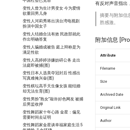
中国社会已宽容
有反对声音指出
变性人曾为生计男变女 今为爱情
欲重回男儿身
摘要与附加信
变性人河莉秀将出演台湾电视剧
胜感激。
扮演中国女子
变性人结婚合法有效 民政部就此
附加信息 [Proce
作出明确答复
变性人骗婚成被告 庭上辩称是为
满足性欲
Attribute
变性人高婷婷涉嫌妨碍公务 走出
法庭即被捕(图)
Filename
变性日本人选美夺冠封后 性感出
写真难掩兴奋(图)
Size
变性棋坛高手天生像女孩 能结婚
却无法生育(图)
Archived Date
变性男扮“熟女”敲诈好色网友 被捕
后男监收押
Original Link
变性舞蹈家十年心路 金星：偏见
需要时间去证明
Author
变性舞蹈家金星谈幸福家庭生活:5