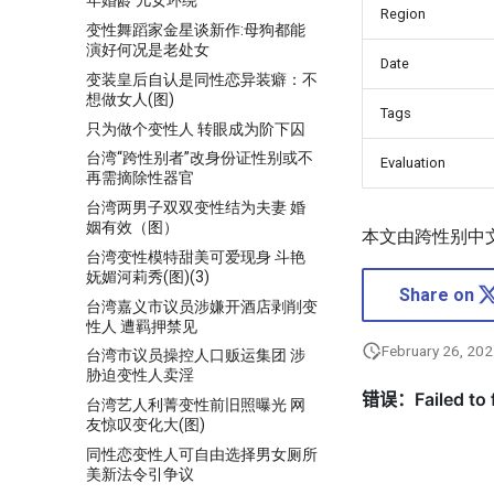
年婚龄 儿女环绕
Region
变性舞蹈家金星谈新作:母狗都能
演好何况是老处女
Date
变装皇后自认是同性恋异装癖：不
想做女人(图)
Tags
只为做个变性人 转眼成为阶下囚
台湾“跨性别者”改身份证性别或不
Evaluation
再需摘除性器官
台湾两男子双双变性结为夫妻 婚
姻有效（图）
本文由跨性别中
台湾变性模特甜美可爱现身 斗艳
妩媚河莉秀(图)(3)
Share on
台湾嘉义市议员涉嫌开酒店剥削变
性人 遭羁押禁见
February 26, 20
台湾市议员操控人口贩运集团 涉
胁迫变性人卖淫
台湾艺人利菁变性前旧照曝光 网
友惊叹变化大(图)
同性恋变性人可自由选择男女厕所
美新法令引争议