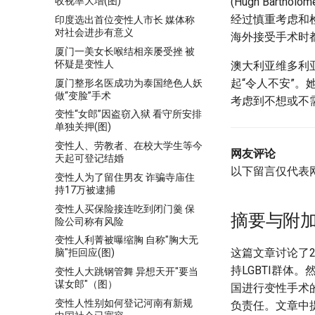
(Hugh Bar
收视率大增(图)
经过慎重考虑和
印度选出首位变性人市长 媒体称
对社会进步有意义
海外接受手术时
厦门一美女长喉结相亲屡受挫 被
怀疑是变性人
澳大利亚维多利亚州
起“令人不安”。
厦门整形名医成功为泰国绝色人妖
做“变脸”手术
考虑到不想或不
变性“女郎”因盗窃入狱 看守所安排
单独关押(图)
变性人、劳教者、在校大学生等今
网友评论
天起可登记结婚
以下留言仅代表
变性人为了留住男友 诈骗寺庙住
持17万被逮捕
变性人买保险接连吃到闭门羹 保
摘要与附
险公司称有风险
变性人利菁被曝缩胸 自称"胸大无
这篇文章讨论了
脑"拒回应(图)
持LGBTI群
变性人大跳钢管舞 异想天开"要当
谋女郎"（图）
国进行变性手术
变性人性别如何登记河南有新规
负责任。文章中